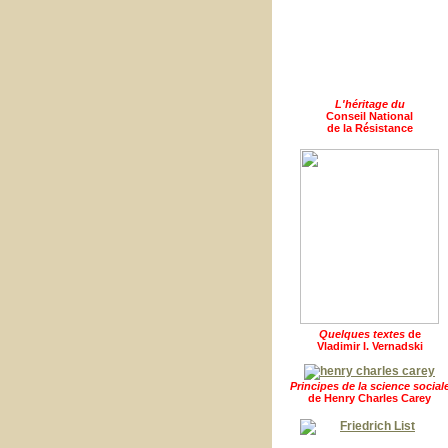
L'héritage du
Conseil National
de la Résistance
Quelques textes
de
Vladimir I. Vernadski
Principes de la science social
de Henry Charles Carey