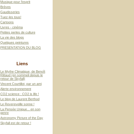
Musique pour l'esprit
Brèves
Gaudisseries
Tuez-les tous!
Cartoons
Livres - cinéma
Petites perles de culture
La vie des blogs
Quelques peintures
PRESENTATION DU BLOG
Liens
Le Mythe Climatique, de Benoît
Rittaud (en sommeil depuis le
retour de Skyfall)
Vincent Courtillot, par un ami
Alerte environnement
CO2 science : CO2 is life !
Le blog de Laurent Berthod
Le Revereveille sonne !
La Pensée Unique... en son
genre
Astronomy Picture of the Day
Skyfall est de retour !