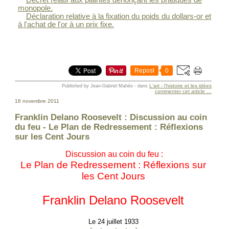
monopole.
Déclaration relative à la fixation du poids du dollars-or et
à l'achat de l'or à un prix fixe.
Repost
0
L'art - l'histoire et les idées
Published by Jean-Gabriel Mahéo
-
dans
commenter cet article
…
16 novembre 2011
Franklin Delano Roosevelt : Discussion au coin
du feu - Le Plan de Redressement : Réflexions
sur les Cent Jours
Discussion au coin du feu :
Le Plan de Redressement : Réflexions sur
les Cent Jours
Franklin Delano Roosevelt
Le 24 juillet 1933