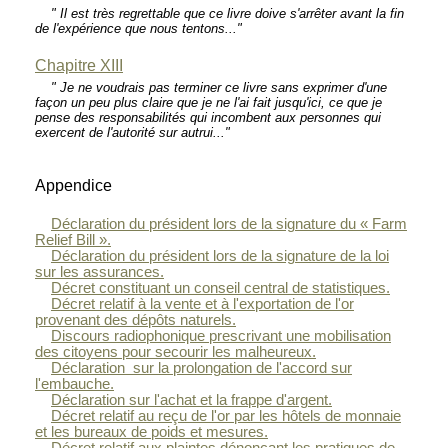
" Il est très regrettable que ce livre doive s'arrêter avant la fin
de l'expérience que nous tentons..."
Chapitre XIII
" Je ne voudrais pas terminer ce livre sans exprimer d'une
façon un peu plus claire que je ne l'ai fait jusqu'ici, ce que je
pense des responsabilités qui incombent aux personnes qui
exercent de l'autorité sur autrui..."
Appendice
Déclaration du président lors de la signature du « Farm
Relief Bill ».
Déclaration du président lors de la signature de la loi
sur les assurances.
Décret constituant un conseil central de statistiques.
Décret relatif à la vente et à l'exportation de l'or
provenant des dépôts naturels.
Discours radiophonique prescrivant une mobilisation
des citoyens pour secourir les malheureux.
Déclaration sur la prolongation de l'accord sur
l'embauche.
Déclaration sur l'achat et la frappe d'argent.
Décret relatif au reçu de l'or par les hôtels de monnaie
et les bureaux de poids et mesures.
Décret relatif aux plaintes dénonçant les pratiques de