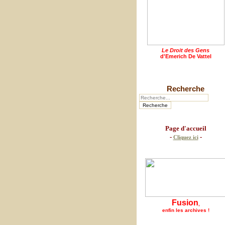
Le Droit des Gens
d'Emerich De Vattel
Recherche
Page d'accueil
-
-
Cliquez ici
Fusion
,
enfin les archives !