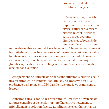
prochain président de la
république française.
Cette personne, une fois
investie, aura sous sa
responsabilité un pays ruiné,
divisé, abruti par la misère
matérielle et culturelle et
agité par des courants
dissidents et subversifs de
toutes espèces, le tout dans
un monde où plus aucun traité n'a de valeur, où les expédients servent
de stratégie politique internationale, où la guerre paraît pour certains
dictateurs occidentaux un excellent moyen de reprendre la main sur
les évènements, et où le système financier impérial britannique
globalisé a juré de conserver l'hégémonie ou d'emmener le monde
avec lui dans la tombe.
Cette personne se trouvera donc dans une situation similaire à celle
qu'a dû affronter le président Franklin Delano Roosevelt en 1933,
expérience qu'il relate en 1934 dans le livre que je vous transcris ci-
dessous.
Rappellons qu'à l'époque, les britanniques - maîtres du système de
banques centrales et de l'étalon-or - préféraient très nettement et
officiellement la solution fasciste (totalitarisme et enrégimentation