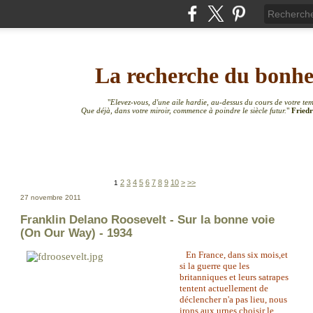
La recherche du bonh
"
Elevez-vous, d'une aile hardie, au-dessus du cours de votre te
Que déjà, dans votre miroir, commence à poindre le siècle futur.
"
Friedr
20
30
40
2
3
4
5
6
7
8
9
10
>
>>
1
27 novembre 2011
Franklin Delano Roosevelt - Sur la bonne voie
(On Our Way) - 1934
En France, dans six mois,et
s
i la guerre que les
britanniques et leurs satrapes
tentent actuellement de
déclencher n'a pas lieu, nous
irons aux urnes choisir le