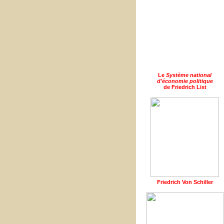
Le
Système national
d'économie politique
de Friedrich List
Friedrich Von Schiller