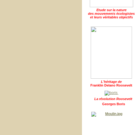
Etude sur la nature
des mouvements écologistes
et leurs véritables objectifs
L'héritage de
Franklin Delano Roosevelt
La révolution Roosevelt
Georges Boris