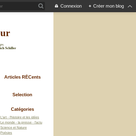
Connexion
+
Créer mon blog
eur
mps.
ich Schiller
Articles RÉCents
Selection
Catégories
L'art - l'histoire et les idées
Le monde - la presse - l'actu
Science et Nature
Poésies