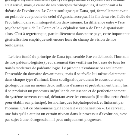
était arrivé, mais, à cause de ses principes théologiques, il s'opposait à la
théorie de l'évolution. Le Conte souligne que Dana, qui, formellement avait
un point de vue proche de celui d'Agassiz, accepta, à la fin de sa vie, l'idée de
l'évolution dans son interprétation darwinienne. La différence entre « l'ère
psychozoïque » de Le Conte et la « céphalisation » de Dana disparaissait
alors. C'est à regretter que, particulièrement dans notre pays, cette importante
généralisation empirique soit encore hors du champ de vision de nos
biologistes.
Le bien-fondé du principe de Dana (qui semble être en dehors de l'horizon
de nos paléontologistes) peut aisément être vérifié sur les bases de tous les
traités modernes de paléontologie. Le principe n'embrasse pas seulement
l'ensemble du domaine des animaux, mais il se révèle lui-même clairement
dans chaque type d'animal. Dana soulignait que durant le cours du temps
géologique, sur au moins deux millions d'armées et probablement bien plus,
il se produisit un processus irrégulier de croissance et de perfectionnement
du système nerveux central, débutant avec les crustacés (il utilisa cette étude
pour établir son principe), les mollusques (céphalopodes), et finissant par
l'homme. C'est ce phénomène qu'il appelait « céphalisation ». Le cerveau,
une fois qu'il a atteint un certain niveau dans le processus d'évolution, n'est
pas sujet à une rétrogression, il peut uniquement progresser.