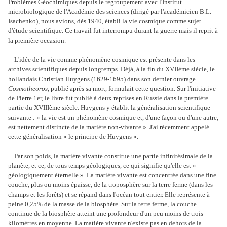
Problèmes Géochimiques depuis le regroupement avec l'Institut
microbiologique de l'Académie des sciences (dirigé par l'académicien B.L.
Isachenko), nous avions, dès 1940, établi la vie cosmique comme sujet
d'étude scientifique. Ce travail fut interrompu durant la guerre mais il reprit à
la première occasion.
L'idée de la vie comme phénomène cosmique est présente dans les
archives scientifiques depuis longtemps. Déjà, à la fin du XVIIème siècle, le
hollandais Christian Huygens (1629-1695) dans son dernier ouvrage
Cosmotheoros
, publié après sa mort, formulait cette question. Sur l'initiative
de Pierre 1er, le livre fut publié à deux reprises en Russie dans la première
partie du XVIIIème siècle. Huygens y établit la généralisation scientifique
suivante : « la vie est un phénomène cosmique et, d'une façon ou d'une autre,
est nettement distincte de la matière non-vivante ». J'ai récemment appelé
cette généralisation « le principe de Huygens ».
Par son poids, la matière vivante constitue une partie infinitésimale de la
planète, et ce, de tous temps géologiques, ce qui signifie qu'elle est «
géologiquement éternelle ». La matière vivante est concentrée dans une fine
couche, plus ou moins épaisse, de la troposphère sur la terre ferme (dans les
champs et les forêts) et se répand dans l'océan tout entier. Elle représente à
peine 0,25% de la masse de la biosphère. Sur la terre ferme, la couche
continue de la biosphère atteint une profondeur d'un peu moins de trois
kilomètres en moyenne. La matière vivante n'existe pas en dehors de la