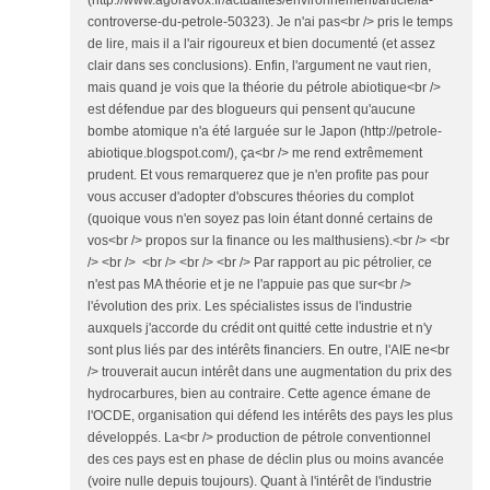
(http://www.agoravox.fr/actualites/environnement/article/la-
controverse-du-petrole-50323). Je n'ai pas<br /> pris le temps
de lire, mais il a l'air rigoureux et bien documenté (et assez
clair dans ses conclusions). Enfin, l'argument ne vaut rien,
mais quand je vois que la théorie du pétrole abiotique<br />
est défendue par des blogueurs qui pensent qu'aucune
bombe atomique n'a été larguée sur le Japon (http://petrole-
abiotique.blogspot.com/), ça<br /> me rend extrêmement
prudent. Et vous remarquerez que je n'en profite pas pour
vous accuser d'adopter d'obscures théories du complot
(quoique vous n'en soyez pas loin étant donné certains de
vos<br /> propos sur la finance ou les malthusiens).<br /> <br
/> <br /> <br /> <br /> <br /> Par rapport au pic pétrolier, ce
n'est pas MA théorie et je ne l'appuie pas que sur<br />
l'évolution des prix. Les spécialistes issus de l'industrie
auxquels j'accorde du crédit ont quitté cette industrie et n'y
sont plus liés par des intérêts financiers. En outre, l'AIE ne<br
/> trouverait aucun intérêt dans une augmentation du prix des
hydrocarbures, bien au contraire. Cette agence émane de
l'OCDE, organisation qui défend les intérêts des pays les plus
développés. La<br /> production de pétrole conventionnel
des ces pays est en phase de déclin plus ou moins avancée
(voire nulle depuis toujours). Quant à l'intérêt de l'industrie