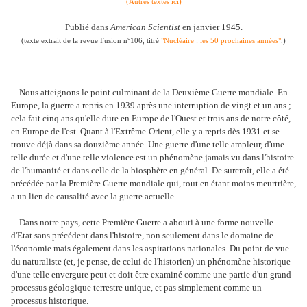
(Autres textes ici)
Publié dans
American Scientist
en janvier 1945.
(texte extrait de la revue Fusion n°106, titré
"Nucléaire : les 50 prochaines années"
.)
Nous atteignons le point culminant de la Deuxième Guerre mondiale. En
Europe, la guerre a repris en 1939 après une interruption de vingt et un ans ;
cela fait cinq ans qu'elle dure en Europe de l'Ouest et trois ans de notre côté,
en Europe de l'est. Quant à l'Extrême-Orient, elle y a repris dès 1931 et se
trouve déjà dans sa douzième année. Une guerre d'une telle ampleur, d'une
telle durée et d'une telle violence est un phénomène jamais vu dans l'histoire
de l'humanité et dans celle de la biosphère en général. De surcroît, elle a été
précédée par la Première Guerre mondiale qui, tout en étant moins meurtrière,
a un lien de causalité avec la guerre actuelle.
Dans notre pays, cette Première Guerre a abouti à une forme nouvelle
d'Etat sans précédent dans l'histoire, non seulement dans le domaine de
l'économie mais également dans les aspirations nationales. Du point de vue
du naturaliste (et, je pense, de celui de l'historien) un phénomène historique
d'une telle envergure peut et doit être examiné comme une partie d'un grand
processus géologique terrestre unique, et pas simplement comme un
processus historique.