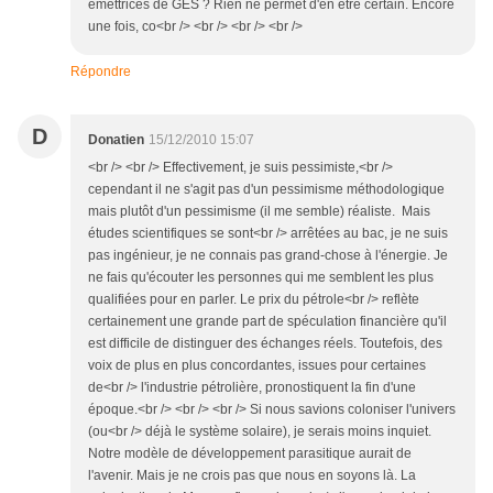
émettrices de GES ? Rien ne permet d'en être certain. Encore
une fois, co<br /> <br /> <br /> <br />
Répondre
D
Donatien
15/12/2010 15:07
<br /> <br /> Effectivement, je suis pessimiste,<br />
cependant il ne s'agit pas d'un pessimisme méthodologique
mais plutôt d'un pessimisme (il me semble) réaliste. Mais
études scientifiques se sont<br /> arrêtées au bac, je ne suis
pas ingénieur, je ne connais pas grand-chose à l'énergie. Je
ne fais qu'écouter les personnes qui me semblent les plus
qualifiées pour en parler. Le prix du pétrole<br /> reflète
certainement une grande part de spéculation financière qu'il
est difficile de distinguer des échanges réels. Toutefois, des
voix de plus en plus concordantes, issues pour certaines
de<br /> l'industrie pétrolière, pronostiquent la fin d'une
époque.<br /> <br /> <br /> Si nous savions coloniser l'univers
(ou<br /> déjà le système solaire), je serais moins inquiet.
Notre modèle de développement parasitique aurait de
l'avenir. Mais je ne crois pas que nous en soyons là. La