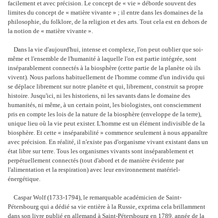
facilement et avec précision. Le concept de « vie » déborde souvent des
limites du concept de « matière vivante » ; il entre dans les domaines de la
philosophie, du folklore, de la religion et des arts. Tout cela est en dehors de
la notion de « matière vivante ».
Dans la vie d'aujourd'hui, intense et complexe, l'on peut oublier que soi-
même et l'ensemble de l'humanité à laquelle l'on est partie intégrée, sont
inséparablement connectés à la biosphère (cette partie de la planète où ils
vivent). Nous parlons habituellement de l'homme comme d'un individu qui
se déplace librement sur notre planète et qui, librement, construit sa propre
histoire. Jusqu'ici, ni les historiens, ni les savants dans le domaine des
humanités, ni même, à un certain point, les biologistes, ont consciemment
pris en compte les lois de la nature de la biosphère (enveloppe de la terre),
unique lieu où la vie peut exister. L'homme est un élément indivisible de la
biosphère. Et cette « inséparabilité » commence seulement à nous apparaître
avec précision. En réalité, il n'existe pas d'organisme vivant existant dans un
état libre sur terre. Tous les organismes vivants sont inséparablement et
perpétuellement connectés (tout d'abord et de manière évidente par
l'alimentation et la respiration) avec leur environnement matériel-
énergétique.
Caspar Wolf (1733-1794), le remarquable académicien de Saint-
Pétersbourg qui a dédié sa vie entière à la Russie, exprima cela brillamment
dans son livre publié en allemand à Saint-Pétersbourg en 1789, année de la