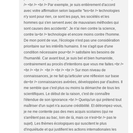
/> <br /> <br /> Par exemple, je suis entièrement d'accord
avec votre affirmation selon laquelle "les<br /> technologies
n'y sont pour rien, ce sont les pays, les sociétés et les
hommes qui s'en servent avec de mauvaises méthodes qui
sont causes des accidents". Je n'ai rien contre la science,
contre la<br /> technologie et encore moins contre l'homme.
De mon point de vue, l'écologie n'est pas une considération
prioritaire sur les intérêts humains. Il ne s'agit que d'une
condition nécessaire pour<br /> satisfaire les besoins de
l'humanité. Car avant tout, je suis bel et bien humaniste,
contrairement au procès d'intentions que vous me faites.<br />
<br /> <br /> <br /> <br /> <br /> Sur mon niveau de
connaissances, je ne fait qu'articuler une réflexion sur base
de<br /> connaissances avérées, développées par d'autres. Il
me semble que c'est plus ou moins la démarche de tous les
scientifiques. Le début de la raison, c'est de connaître
l'étendue de son ignorance.<br /> Quelqu'un qui prétend tout
maîtriser d'un sujet n'a aucune crédibilité. Et détrompez-vous,
je ne me contente pas des mes acquis scolaires (qui ne
s'arrêtent pas au bac, loin de là, mais ce n'est<br /> pas le
sujet). Les thèmes écologiques qui suscitent le plus
d'inquiétude et qui justifient les actions internationales les