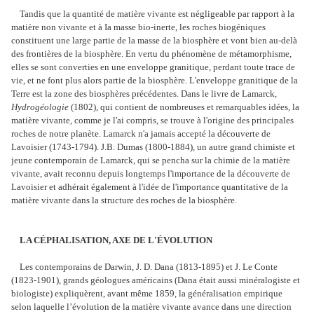
Tandis que la quantité de matière vivante est négligeable par rapport à la
matière non vivante et à Ia masse bio-inerte, les roches biogéniques
constituent une large partie de la masse de la biosphère et vont bien au-delà
des frontières de la biosphère. En vertu du phénomène de métamorphisme,
elles se sont converties en une enveloppe granitique, perdant toute trace de
vie, et ne font plus alors partie de la biosphère. L'enveloppe granitique de la
Terre est la zone des biosphères précédentes. Dans le livre de Lamarck,
Hydrogéologie
(1802), qui contient de nombreuses et remarquables idées, la
matière vivante, comme je l'ai compris, se trouve à l'origine des principales
roches de notre planète. Lamarck n'a jamais accepté la découverte de
Lavoisier (1743-1794). J.B. Dumas (1800-1884), un autre grand chimiste et
jeune contemporain de Lamarck, qui se pencha sur la chimie de la matière
vivante, avait reconnu depuis longtemps l'importance de la découverte de
Lavoisier et adhérait également à l'idée de l'importance quantitative de la
matière vivante dans la structure des roches de la biosphère.
LA CÉPHALISATION, AXE DE L'ÉVOLUTION
Les contemporains de Darwin, J. D. Dana (1813-1895) et J. Le Conte
(1823-1901), grands géologues américains (Dana était aussi minéralogiste et
biologiste) expliquèrent, avant même 1859, la généralisation empirique
selon laquelle l’évolution de la matière vivante avance dans une direction