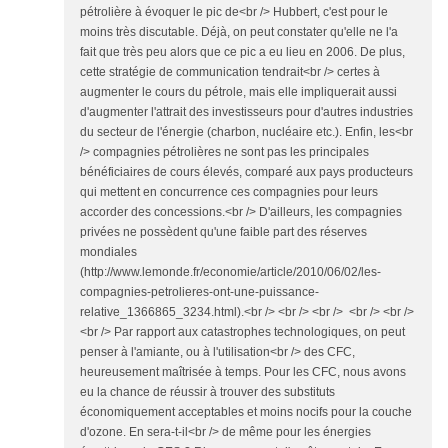
pétrolière à évoquer le pic de<br /> Hubbert, c'est pour le
moins très discutable. Déjà, on peut constater qu'elle ne l'a
fait que très peu alors que ce pic a eu lieu en 2006. De plus,
cette stratégie de communication tendrait<br /> certes à
augmenter le cours du pétrole, mais elle impliquerait aussi
d'augmenter l'attrait des investisseurs pour d'autres industries
du secteur de l'énergie (charbon, nucléaire etc.). Enfin, les<br
/> compagnies pétrolières ne sont pas les principales
bénéficiaires de cours élevés, comparé aux pays producteurs
qui mettent en concurrence ces compagnies pour leurs
accorder des concessions.<br /> D'ailleurs, les compagnies
privées ne possèdent qu'une faible part des réserves
mondiales
(http://www.lemonde.fr/economie/article/2010/06/02/les-
compagnies-petrolieres-ont-une-puissance-
relative_1366865_3234.html).<br /> <br /> <br /> <br /> <br />
<br /> Par rapport aux catastrophes technologiques, on peut
penser à l'amiante, ou à l'utilisation<br /> des CFC,
heureusement maîtrisée à temps. Pour les CFC, nous avons
eu la chance de réussir à trouver des substituts
économiquement acceptables et moins nocifs pour la couche
d'ozone. En sera-t-il<br /> de même pour les énergies