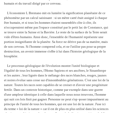
humain et du travail dirigé par ce cerveau.
L'économiste L Brentano mit en lumière la signification planétaire de ce
phénomène par un calcul saisissant : si un mètre carré était assigné à chaque
être humain, et si tous les hommes étaient rassemblés côte à côte, ils
n'occuperaient même pas l'espace constitué par le petit lac de Constance, qui
se trouve entre la Suisse et la Bavière. Le reste de la surface de la Terre serait
vide d'êtres humains. Ainsi donc, l'ensemble de l'humanité représente une
portion insignifiante de la planète. Sa force ne dérive pas de sa matière, mais
de son cerveau. Si l'homme comprend cela, et ne l'utilise pas pour sa propre
destruction, un avenir immense s'offre à lui dans l'histoire géologique de la
biosphère.
Le processus géologique de l'évolution montre l'unité biologique et
l'égalité de tous les hommes, l'Homo Sapiens et ses ancêtres, le Sinanthrope
et les autres ; leur lignée dans le mélange des races blanches, rouges, jaunes
et noires évolue sans cesse sur d'innombrables générations. C'est une loi de la
nature. Toutes les races sont capables de se croiser et d'avoir une progéniture
fertile. Dans un contexte historique, comme par exemple dans une guerre
d'une ampleur identique à celle dans laquelle nous nous trouvons, l'homme
qui suit ces lois finit par gagner. Personne ne peut s'op¬poser impunément au
principe de l'unité de tous les hommes, qui est une loi de la nature. J'use ici
du terme « loi de la nature » car il est de plus en plus utilisé dans les sciences