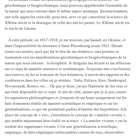
géochimique et biogéochimique, nous pouvons appréhender l'ensemble de
la nature qui nous entoure dans le même aspect atomique. Inconsciemment,
une telle approche coïncide, pour moi, avec ce qui caractérise la science du
XXème siècle et la distingue de celle des siècles passés. Le XXème siècle est
le siècle de l'atome.
A cette période, en 1917-1918, je me trouvais, par hasard, en Ukraine, et
dans l'impossibilité de retourner à Saint-Pétersbourg avant 1921. Durant
toutes ces années, quel que fut le lieu de ma résidence, mes pensées se
tournaient vers les manifestations géochimiques et biogéochimiques de la
nature qui nous entoure : la biosphère. Je dirigeais ma lecture et ma réflexion
sur ce sujet de manière intensive et systématique. J'exposais mes conclusions
successives, au fur et à mesure de leur formation, à travers des rapports et des
conférences dans les villes où je résidais : Yalta, Poltava, Kiev, Simferopol,
Novorossisk, Rostov, etc.... Où que je fusse, j'avais l'habitude de lire tout ce
qui était disponible sur ce sujet. Je mis de côté, autant que je le pus, toutes
les aspirations philosophiques et j'essayais de me baser uniquement sur les
faits fermement établis de manière scientifique et empirique et sur les
généralisations, ce qui me permettait parfois d'émettre des hypothèses. A la
place du concept de « vie», j'introduisis le concept de « matière vivante »,
qui semble maintenant bien établi en science. « La matière vivante » est la
totalité des organismes vivants. C'est une généralisation scientifique,
empirique, de faits empiriques indiscutables connus de tous, observables