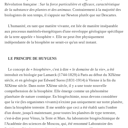
Révolution française :
Sur la force particulière et efficace, caractéristique
de la substance des plantes et des animaux
. Contrairement à la majorité des
biologistes de son temps, il s'appuie sur Newton plutôt que sur Descartes.
L'humanité, en tant que matière vivante, est liée de manière inséparable
aux processus matériels-énergétiques d'une enveloppe géologique spécifique
de la terre appelée « biosphère ». Elle ne peut être physiquement
indépendante de la biosphère ne serait-ce qu'un seul instant.
LE PRINCIPE DE HUYGENS
Le concept de «
biosphère
», c'est à dire «
le domaine de la vie
», a été
introduit en biologie par Lamarck (1744-1829) à Paris au début du XIXème
siècle, et en géologie par Edward Suess (1831-1914) à Vienne à la fin du
XIXème siècle. Dans notre XXème siècle, il y a une toute nouvelle
compréhension de la biosphère. Elle émerge comme un phénomène
planétaire de nature cosmique. En biogéochimie, nous devons considérer
que la vie (les organismes vivants) n'existe pas uniquement sur notre planète,
dans la biosphère terrestre. Il me semble que ceci a été établi saris l'ombre
d'un doute, jusqu'à maintenant, pour toutes les planètes de type terrestre,
c'est-à-dire pour Vénus, la Terre et Mars. Au laboratoire biogéochimique de
l'Académie des sciences de Moscou, qui, été renommé Laboratoire des