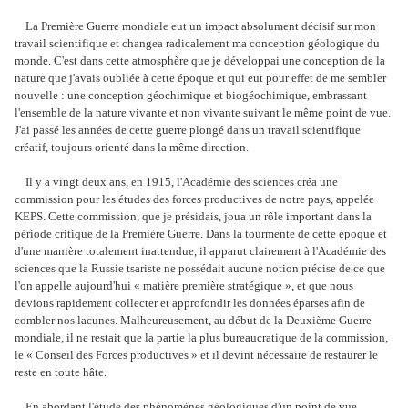
La Première Guerre mondiale eut un impact absolument décisif sur mon
travail scientifique et changea radicalement ma conception géologique du
monde. C'est dans cette atmosphère que je développai une conception de la
nature que j'avais oubliée à cette époque et qui eut pour effet de me sembler
nouvelle : une conception géochimique et biogéochimique, embrassant
l'ensemble de la nature vivante et non vivante suivant le même point de vue.
J'ai passé les années de cette guerre plongé dans un travail scientifique
créatif, toujours orienté dans la même direction.
Il y a vingt deux ans, en 1915, l'Académie des sciences créa une
commission pour les études des forces productives de notre pays, appelée
KEPS. Cette commission, que je présidais, joua un rôle important dans la
période critique de la Première Guerre. Dans la tourmente de cette époque et
d'une manière totalement inattendue, il apparut clairement à l'Académie des
sciences que la Russie tsariste ne possédait aucune notion précise de ce que
l'on appelle aujourd'hui « matière première stratégique », et que nous
devions rapidement collecter et approfondir les données éparses afin de
combler nos lacunes. Malheureusement, au début de la Deuxième Guerre
mondiale, il ne restait que la partie la plus bureaucratique de la commission,
le « Conseil des Forces productives » et il devint nécessaire de restaurer le
reste en toute hâte.
En abordant l'étude des phénomènes géologiques d'un point de vue