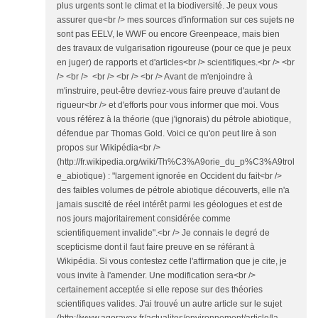
plus urgents sont le climat et la biodiversité. Je peux vous
assurer que<br /> mes sources d'information sur ces sujets ne
sont pas EELV, le WWF ou encore Greenpeace, mais bien
des travaux de vulgarisation rigoureuse (pour ce que je peux
en juger) de rapports et d'articles<br /> scientifiques.<br /> <br
/> <br /> <br /> <br /> <br /> Avant de m'enjoindre à
m'instruire, peut-être devriez-vous faire preuve d'autant de
rigueur<br /> et d'efforts pour vous informer que moi. Vous
vous référez à la théorie (que j'ignorais) du pétrole abiotique,
défendue par Thomas Gold. Voici ce qu'on peut lire à son
propos sur Wikipédia<br />
(http://fr.wikipedia.org/wiki/Th%C3%A9orie_du_p%C3%A9trol
e_abiotique) : "largement ignorée en Occident du fait<br />
des faibles volumes de pétrole abiotique découverts, elle n'a
jamais suscité de réel intérêt parmi les géologues et est de
nos jours majoritairement considérée comme
scientifiquement invalide".<br /> Je connais le degré de
scepticisme dont il faut faire preuve en se référant à
Wikipédia. Si vous contestez cette l'affirmation que je cite, je
vous invite à l'amender. Une modification sera<br />
certainement acceptée si elle repose sur des théories
scientifiques valides. J'ai trouvé un autre article sur le sujet