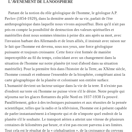
L'AVÈNEMENT DE LA NOOSPHÈRE
Partant de la notion du rôle géologique de l'homme, le géologue A.P.
Pavlov (1854-1929), dans la dernière année de sa vie, parlait de l'ère
anthropogénique dans laquelle nous vivons aujourd'hui. Bien qu'il n'ait pas
pris en compte la possibilité de destruction des valeurs spirituelles et
matérielles dont nous sommes témoins à peine dix ans après sa mort, avec
l'invasion barbare des Allemands et de leurs alliés, il insistait avec raison sur
le fait que l'homme est devenu, sous nos yeux, une force géologique
puissante et toujours croissante. Cette force s'est formée de manière
imperceptible au fil du temps, coïncidant avec un changement dans la
situation de l'homme sur notre planète (et tout d'abord dans sa situation
matérielle). Pour la première fois dans l'histoire de la Terre, au XXème siècle,
l'homme connaît et embrasse l'ensemble de la biosphère, complétant ainsi la
carte géographique de la planète et colonisant son entière surface.
L'humanité devient un facteur unique dans la vie de la terre. Il n'existe pas
d'endroit sur terre où l'homme ne puisse vivre s'il le désire. Notre peuple qui
séjourna sur les glaces flottantes du pôle Nord en 1937-1938 l'a prouvé.
Parallèlement, grâce à des techniques puissantes et aux réussites de la pensée
scientifique, telles que la radio et la télévision, l'homme est à présent capable
de parler instantanément à n'importe qui et de n'importe quel endroit de la
planète s'il le souhaite. Le transport aérien a atteint une vitesse de plusieurs
centaines de kilomètres par heure, et n'est pas encore parvenu à ses limites.
Tout cela est le résultat de la « céphalisation », de la croissance du cerveau