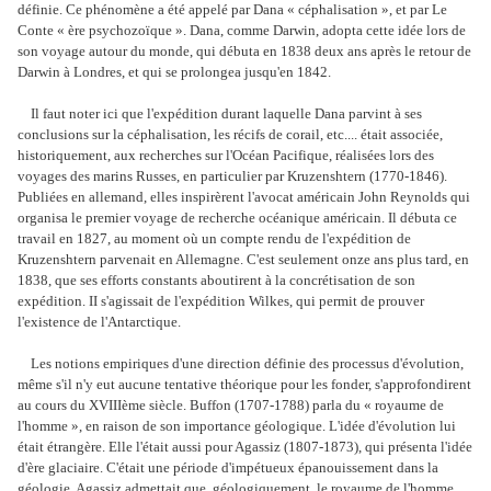
définie. Ce phénomène a été appelé par Dana « céphalisation », et par Le
Conte « ère psychozoïque ». Dana, comme Darwin, adopta cette idée lors de
son voyage autour du monde, qui débuta en 1838 deux ans après le retour de
Darwin à Londres, et qui se prolongea jusqu'en 1842.
Il faut noter ici que l'expédition durant laquelle Dana parvint à ses
conclusions sur la céphalisation, les récifs de corail, etc.... était associée,
historiquement, aux recherches sur l'Océan Pacifique, réalisées lors des
voyages des marins Russes, en particulier par Kruzenshtern (1770-1846).
Publiées en allemand, elles inspirèrent l'avocat américain John Reynolds qui
organisa le premier voyage de recherche océanique américain. Il débuta ce
travail en 1827, au moment où un compte rendu de l'expédition de
Kruzenshtern parvenait en Allemagne. C'est seulement onze ans plus tard, en
1838, que ses efforts constants aboutirent à la concrétisation de son
expédition. II s'agissait de l'expédition Wilkes, qui permit de prouver
l'existence de l'Antarctique.
Les notions empiriques d'une direction définie des processus d'évolution,
même s'il n'y eut aucune tentative théorique pour les fonder, s'approfondirent
au cours du XVIIIème siècle. Buffon (1707-1788) parla du « royaume de
l'homme », en raison de son importance géologique. L'idée d'évolution lui
était étrangère. Elle l'était aussi pour Agassiz (1807-1873), qui présenta l'idée
d'ère glaciaire. C'était une période d'impétueux épanouissement dans la
géologie. Agassiz admettait que, géologiquement, le royaume de l'homme