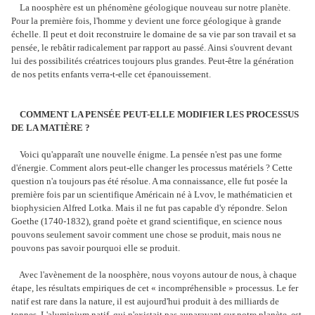
La noosphère est un phénomène géologique nouveau sur notre planète.
Pour la première fois, l'homme y devient une force géologique à grande
échelle. Il peut et doit reconstruire le domaine de sa vie par son travail et sa
pensée, le rebâtir radicalement par rapport au passé. Ainsi s'ouvrent devant
lui des possibilités créatrices toujours plus grandes. Peut-être la génération
de nos petits enfants verra-t-elle cet épanouissement.
COMMENT LA PENSÉE PEUT-ELLE MODIFIER LES PROCESSUS
DE LA MATIÈRE ?
Voici qu'apparaît une nouvelle énigme. La pensée n'est pas une forme
d'énergie. Comment alors peut-elle changer les processus matériels ? Cette
question n'a toujours pas été résolue. A ma connaissance, elle fut posée la
première fois par un scientifique Américain né à Lvov, le mathématicien et
biophysicien Alfred Lotka. Mais il ne fut pas capable d'y répondre. Selon
Goethe (1740-1832), grand poète et grand scientifique, en science nous
pouvons seulement savoir comment une chose se produit, mais nous ne
pouvons pas savoir pourquoi elle se produit.
Avec l'avènement de la noosphère, nous voyons autour de nous, à chaque
étape, les résultats empiriques de cet « incompréhensible » processus. Le fer
natif est rare dans la nature, il est aujourd'hui produit à des milliards de
tonnes. L'aluminium natif, qui n'existait pas auparavant sur notre planète, est