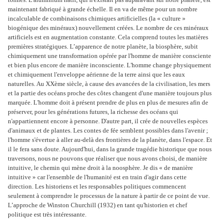
maintenant fabriqué à grande échelle. Il en va de même pour un nombre
incalculable de combinaisons chimiques artificielles (la « culture »
biogénique des minéraux) nouvellement créées. Le nombre de ces minéraux
artificiels est en augmentation constante. Cela comprend toutes les matières
premières stratégiques. L’apparence de notre planète, la biosphère, subit
chimiquement une transformation opérée par l'homme de manière consciente
et bien plus encore de manière inconsciente. L'homme change physiquement
et chimiquement l'enveloppe aérienne de la terre ainsi que les eaux
naturelles. Au XXème siècle, à cause des avancées de la civilisation, les mers
et la partie des océans proche des côtes changent d'une manière toujours plus
marquée. L'homme doit à présent prendre de plus en plus de mesures afin de
préserver, pour les générations futures, la richesse des océans qui
n'appartiennent encore à personne. D'autre part, il crée de nouvelles espèces
d'animaux et de plantes. Les contes de fée semblent possibles dans l'avenir ;
l'homme s'évertue à aller au-delà des frontières de la planète, dans l'espace. Et
il le fera sans doute. Aujourd'hui, dans la grande tragédie historique que nous
traversons, nous ne pouvons que réaliser que nous avons choisi, de manière
intuitive, le chemin qui mène droit à la noosphère. Je dis « de manière
intuitive » car l'ensemble de l'humanité est en train d'agir dans cette
direction. Les historiens et les responsables politiques commencent
seulement à comprendre le processus de la nature à partir de ce point de vue.
L’approche de Winston Churchill (1932) en tant qu'historien et chef
politique est très intéressante.