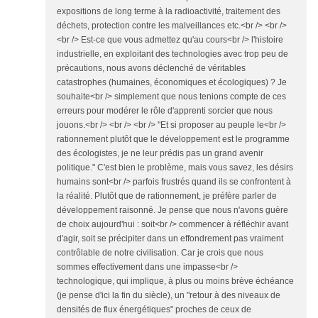
expositions de long terme à la radioactivité, traitement des
déchets, protection contre les malveillances etc.<br /> <br />
<br /> Est-ce que vous admettez qu'au cours<br /> l'histoire
industrielle, en exploitant des technologies avec trop peu de
précautions, nous avons déclenché de véritables
catastrophes (humaines, économiques et écologiques) ? Je
souhaite<br /> simplement que nous tenions compte de ces
erreurs pour modérer le rôle d'apprenti sorcier que nous
jouons.<br /> <br /> <br /> "Et si proposer au peuple le<br />
rationnement plutôt que le développement est le programme
des écologistes, je ne leur prédis pas un grand avenir
politique." C'est bien le problème, mais vous savez, les désirs
humains sont<br /> parfois frustrés quand ils se confrontent à
la réalité. Plutôt que de rationnement, je préfère parler de
développement raisonné. Je pense que nous n'avons guère
de choix aujourd'hui : soit<br /> commencer à réfléchir avant
d'agir, soit se précipiter dans un effondrement pas vraiment
contrôlable de notre civilisation. Car je crois que nous
sommes effectivement dans une impasse<br />
technologique, qui implique, à plus ou moins brève échéance
(je pense d'ici la fin du siècle), un "retour à des niveaux de
densités de flux énergétiques" proches de ceux de