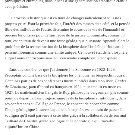
physiques et chimiques, dans le sens d'une généralisation empirique établie
avec précision.
Le processus historique est en train de changer radicalement sous nos
propres yeux. Pour la première fois, l'intérêt des masses d'un côté, et la pensée
libre des individus de l'autre, détermine le cours de la vie de l'humanité et
procure les critères pour définir l'idée de la justice. L’humanité, comme un
tout, est en train de devenir une force géologique puissante. Apparaît alors le
problème de la reconstruction de la biosphère dans l'intérêt de l'humanité
pensant librement comme une entité unique. Ce nouvel état de la biosphère
auquel nous approchons sans nous en rendre compte est la noosphère.
Dans une conférence que j'ai donnée à la Sorbonne en 1922-1923,
j'acceptais comme base de la biosphère les phénomènes biogéochimiques.
Certaines parties de ces conférences furent publiées dans mon livre,
Études
de Géochimie
, paru d'abord en français en 1924, puis traduit en russe en
1927. Le mathématicien français le Roy, philosophe bergsonien, prit comme
point de départ la base biogéochimique de la biosphère et introduisit, dans
ses conférences au Collège de France, le concept de noosphère comme
l'étape géologique à travers laquelle la biosphère est en train de passer. Il
souligna qu'il était parvenu à cette idée grâce à la collaboration de son ami
Teilhard de Chardin, grand géologue et paléontologue qui travaille
aujourd'hui en Chine.