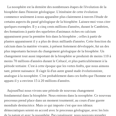
La noosphère est la dernière des nombreuses étapes de l'évolution de la
biosphère dans l'histoire géologique. L'itinéraire de cette évolution
commence seulement à nous apparaître plus clairement à travers l'étude de
certains aspects du passé géologique de la biosphère. Laissez-moi vous citer
quelques exemples. Il y a cinq cents millions d'années, durant le Cambrien,
des formations à partir des squelettes d'animaux riches en calcium
apparaissent pour la première fois dans la biosphère ; celles à partir de
plantes apparaissent il y a plus de deux milliards d'années. Cette fonction du
calcium dans la matière vivante, à présent fortement développée, fut un des
plus importants facteurs du changement géologique de la biosphère. Un
changement tout aussi important de la biosphère se produisit de moins 110 à
moins 70 millions d'années durant le Crétacé, et plus particulièrement à la
période tertiaire. C'est à cette époque que les vertes forêts, que nous aimons
tant, prirent naissance. Il s'agit là d'un autre grand stade évolutionniste,
analogue à la noosphère. C'est probablement dans ces forêts que l'homme est
apparu il y a environ 15 à 20 millions d'années.
Aujourd'hui nous vivons une période de nouveau changement
fondamental dans la biosphère. Nous entrons dans la noosphère. Ce nouveau
processus prend place dans un moment tourmenté, au cours d'une guerre
mondiale destructrice. Mais ce qui importe c'est que nos idéaux
démocratiques soient en accord avec le processus géologique, avec les lois
de la nature et avec la noosphère. Par conséquent, nous pouvons regarder