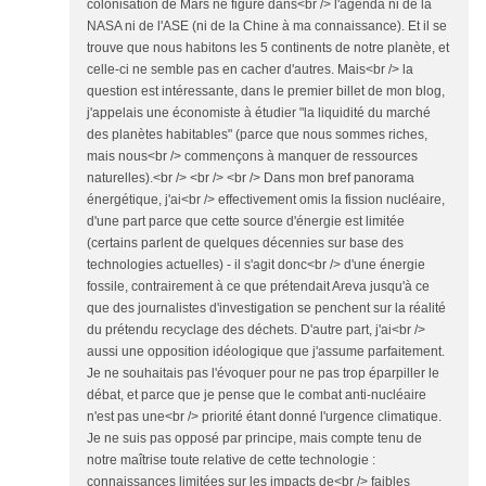
colonisation de Mars ne figure dans<br /> l'agenda ni de la
NASA ni de l'ASE (ni de la Chine à ma connaissance). Et il se
trouve que nous habitons les 5 continents de notre planète, et
celle-ci ne semble pas en cacher d'autres. Mais<br /> la
question est intéressante, dans le premier billet de mon blog,
j'appelais une économiste à étudier "la liquidité du marché
des planètes habitables" (parce que nous sommes riches,
mais nous<br /> commençons à manquer de ressources
naturelles).<br /> <br /> <br /> Dans mon bref panorama
énergétique, j'ai<br /> effectivement omis la fission nucléaire,
d'une part parce que cette source d'énergie est limitée
(certains parlent de quelques décennies sur base des
technologies actuelles) - il s'agit donc<br /> d'une énergie
fossile, contrairement à ce que prétendait Areva jusqu'à ce
que des journalistes d'investigation se penchent sur la réalité
du prétendu recyclage des déchets. D'autre part, j'ai<br />
aussi une opposition idéologique que j'assume parfaitement.
Je ne souhaitais pas l'évoquer pour ne pas trop éparpiller le
débat, et parce que je pense que le combat anti-nucléaire
n'est pas une<br /> priorité étant donné l'urgence climatique.
Je ne suis pas opposé par principe, mais compte tenu de
notre maîtrise toute relative de cette technologie :
connaissances limitées sur les impacts de<br /> faibles