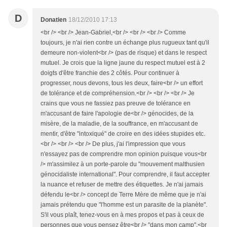
D
Donatien
18/12/2010 17:13
<br /> <br /> Jean-Gabriel,<br /> <br /> <br /> Comme
toujours, je n'ai rien contre un échange plus rugueux tant qu'il
demeure non-violent<br /> (pas de risque) et dans le respect
mutuel. Je crois que la ligne jaune du respect mutuel est à 2
doigts d'être franchie des 2 côtés. Pour continuer à
progresser, nous devons, tous les deux, faire<br /> un effort
de tolérance et de compréhension.<br /> <br /> <br /> Je
crains que vous ne fassiez pas preuve de tolérance en
m'accusant de faire l'apologie de<br /> génocides, de la
misère, de la maladie, de la souffrance, en m'accusant de
mentir, d'être "intoxiqué" de croire en des idées stupides etc.
<br /> <br /> <br /> De plus, j'ai l'impression que vous
n'essayez pas de comprendre mon opinion puisque vous<br
/> m'assimilez à un porte-parole du "mouvement malthusien
génocidaliste international". Pour comprendre, il faut accepter
la nuance et refuser de mettre des étiquettes. Je n'ai jamais
défendu le<br /> concept de Terre Mère de même que je n'ai
jamais prétendu que "l'homme est un parasite de la planète".
S'il vous plaît, tenez-vous en à mes propos et pas à ceux de
personnes que vous pensez être<br /> "dans mon camp".<br