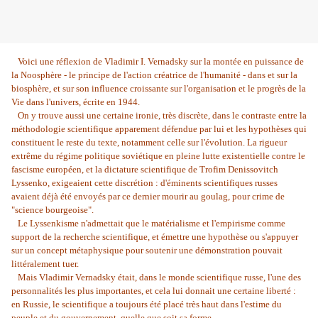
Voici une réflexion de Vladimir I. Vernadsky sur la montée en puissance de
la Noosphère - le principe de l'action créatrice de l'humanité - dans et sur la
biosphère, et sur son influence croissante sur l'organisation et le progrès de la
Vie dans l'univers, écrite en 1944.
On y trouve aussi une certaine ironie, très discrète, dans le contraste entre la
méthodologie scientifique apparement défendue par lui et les hypothèses qui
constituent le reste du texte, notamment celle sur l'évolution. La rigueur
extrême du régime politique soviétique en pleine lutte existentielle contre le
fascisme européen, et la dictature scientifique de Trofim Denissovitch
Lyssenko, exigeaient cette discrétion : d'éminents scientifiques russes
avaient déjà été envoyés par ce dernier mourir au goulag, pour crime de
"science bourgeoise".
Le Lyssenkisme n'admettait que le matérialisme et l'empirisme comme
support de la recherche scientifique, et émettre une hypothèse ou s'appuyer
sur un concept métaphysique pour soutenir une démonstration pouvait
littéralement tuer.
Mais Vladimir Vernadsky était, dans le monde scientifique russe, l'une des
personnalités les plus importantes, et cela lui donnait une certaine liberté :
en Russie, le scientifique a toujours été placé très haut dans l'estime du
peuple et du gouvernement, quelle que soit sa forme.