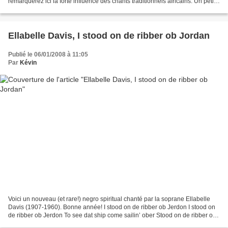
remarquerez ici la forte influence des chants traditionnels africains. Un petit
bijou. Audio , en bas We...
Ellabelle Davis, I stood on de ribber ob Jordan
Publié le 06/01/2008 à 11:05
Par
Kévin
Voici un nouveau (et rare!) negro spiritual chanté par la soprane Ellabelle
Davis (1907-1960). Bonne année! I stood on de ribber ob Jerdon I stood on
de ribber ob Jerdon To see dat ship come sailin’ ober Stood on de ribber ob
Jerdon o see dat ship sail...