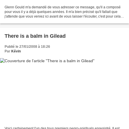
Glenn Gould m'a demandé de vous adresser ce message, qu'il a composé
pour vous il y a déjà quelques années. Il m'a bien précisé qu'il fallait que
j'attende que vous veniez ici avant de vous laisser l'écouter, c'est pour cela
que je ne vous ai pas averti....
There is a balm in Gilead
Publié le 27/01/2008 à 18:26
Par
Kévin
Voici certainement l'un des tous premiers negro-spirituals enregistré. Il est