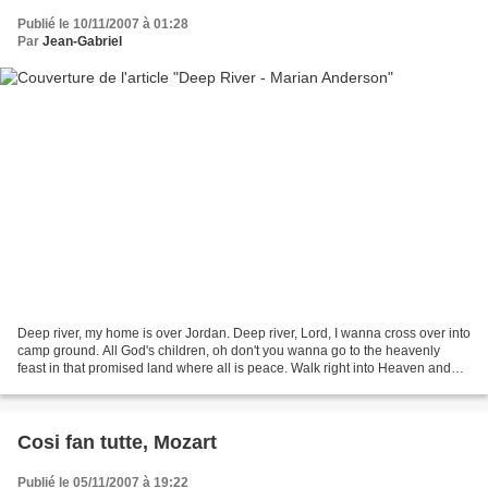
Publié le 10/11/2007 à 01:28
Par
Jean-Gabriel
Deep river, my home is over Jordan. Deep river, Lord, I wanna cross over into
camp ground. All God's children, oh don't you wanna go to the heavenly
feast in that promised land where all is peace. Walk right into Heaven and
take my seat and throw myself...
Cosi fan tutte, Mozart
Publié le 05/11/2007 à 19:22