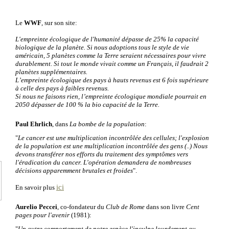
Le
WWF
, sur son site:
L'empreinte écologique de l'humanité dépasse de 25% la capacité
biologique de la planète. Si nous adoptions tous le style de vie
américain, 5 planètes comme la Terre seraient nécessaires pour vivre
durablement. Si tout le monde vivait comme un Français, il faudrait 2
planètes supplémentaires.
L’empreinte écologique des pays à hauts revenus est 6 fois supérieure
à celle des pays à faibles revenus.
Si nous ne faisons rien, l’empreinte écologique mondiale pourrait en
2050 dépasser de 100 % la bio capacité de la Terre.
Paul Ehrlich
, dans
La bombe de la population
:
"
Le cancer est une multiplication incontrôlée des cellules; l'explosion
de la population est une multiplication incontrôlée des gens (..) Nous
devons transférer nos efforts du traitement des symptômes vers
l'éradication du cancer. L'opération demandera de nombreuses
décisions apparemment brutales et froides
".
ici
En savoir plus
Aurelio Peccei
, co-fondateur du
Club de Rome
dans son livre
Cent
pages pour l'avenir
(1981):
"
Un autre comportement de notre espèce l'inculpe lourdement au