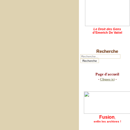
Le Droit des Gens
d'Emerich De Vattel
Recherche
Page d'accueil
-
-
Cliquez ici
Fusion
,
enfin les archives !