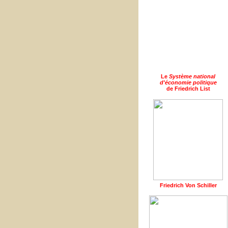
Le
Système national
d'économie politique
de Friedrich List
Friedrich Von Schiller