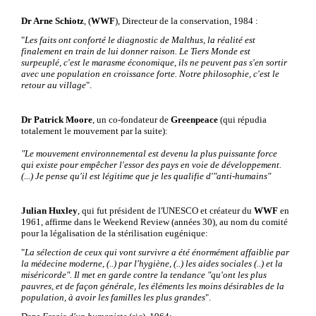
Dr Arne Schiotz
, (
WWF
), Directeur de la conservation, 1984 :
"
Les faits ont conforté le diagnostic de Malthus, la réalité est
finalement en train de lui donner raison. Le Tiers Monde est
surpeuplé, c'est le marasme économique, ils ne peuvent pas s'en sortir
avec une population en croissance forte. Notre philosophie, c'est le
retour au village
".
Dr Patrick Moore
, un co-fondateur de
Greenpeace
(qui répudia
totalement le mouvement par la suite):
"Le mouvement environnemental est devenu la plus puissante force
qui existe pour empêcher l'essor des pays en voie de développement.
(...) Je pense qu'il est légitime que je les qualifie d'"anti-humains"
Julian Huxley
, qui fut président de l'UNESCO et créateur du
WWF
en
1961, affirme dans le Weekend Review (années 30), au nom du comité
pour la légalisation de la stérilisation eugénique:
"
La sélection de ceux qui vont survivre a été énormément affaiblie par
la médecine moderne, (..) par l'hygiène, (..) les aides sociales (..) et la
miséricorde". Il met en garde contre la tendance "qu'ont les plus
pauvres, et de façon générale, les éléments les moins désirables de la
population, à avoir les familles les plus grandes
".