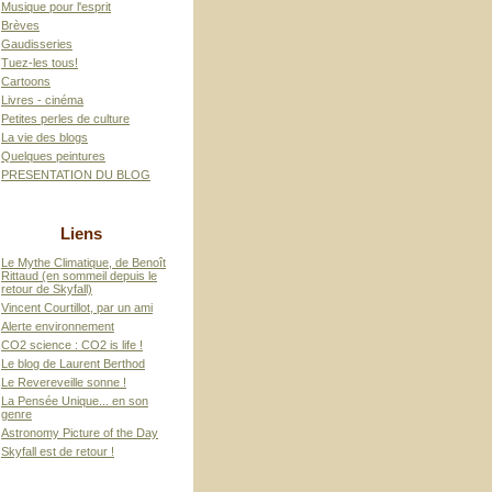
Musique pour l'esprit
Brèves
Gaudisseries
Tuez-les tous!
Cartoons
Livres - cinéma
Petites perles de culture
La vie des blogs
Quelques peintures
PRESENTATION DU BLOG
Liens
Le Mythe Climatique, de Benoît
Rittaud (en sommeil depuis le
retour de Skyfall)
Vincent Courtillot, par un ami
Alerte environnement
CO2 science : CO2 is life !
Le blog de Laurent Berthod
Le Revereveille sonne !
La Pensée Unique... en son
genre
Astronomy Picture of the Day
Skyfall est de retour !