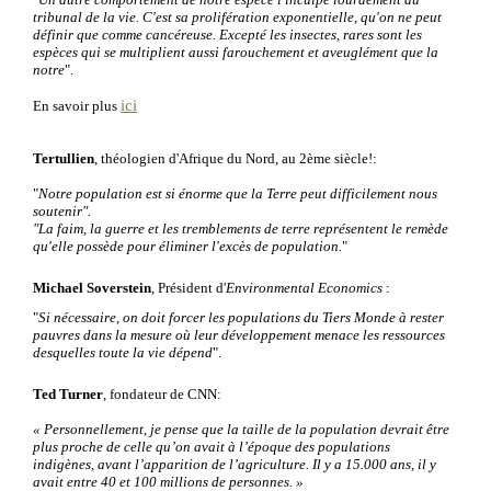
tribunal de la vie. C'est sa prolifération exponentielle, qu'on ne peut
définir que comme cancéreuse. Excepté les insectes, rares sont les
espèces qui se multiplient aussi farouchement et aveuglément que la
notre
".
ici
En savoir plus
Tertullien
, théologien d'Afrique du Nord, au 2ème siècle!:
"
Notre population est si énorme que la Terre peut difficilement nous
soutenir".
"La faim, la guerre et les tremblements de terre représentent le remède
qu'elle possède pour éliminer l'excès de population.
"
Michael Soverstein
, Président d'
Environmental Economics
:
"
Si nécessaire, on doit forcer les populations du Tiers Monde à rester
pauvres dans la mesure où leur développement menace les ressources
desquelles toute la vie dépend
".
Ted Turner
, fondateur de CNN:
« Personnellement, je pense que la taille de la population devrait être
plus proche de celle qu’on avait à l’époque des populations
indigènes, avant l’apparition de l’agriculture. Il y a 15.000 ans, il y
avait entre 40 et 100 millions de personnes. »