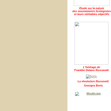
Etude sur la nature
des mouvements écologistes
et leurs véritables objectifs
L'héritage de
Franklin Delano Roosevelt
La révolution Roosevelt
Georges Boris