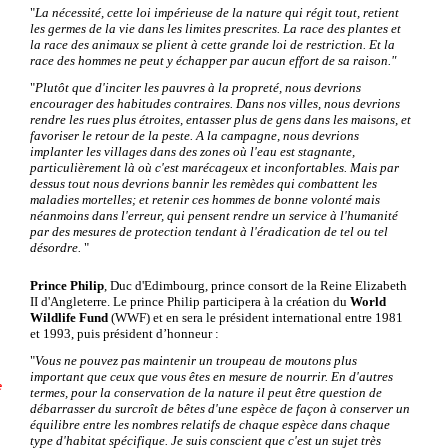
"
La nécessité, cette loi impérieuse de la nature qui régit tout, retient
les germes de la vie dans les limites prescrites. La race des plantes et
la race des animaux se plient à cette grande loi de restriction. Et la
race des hommes ne peut y échapper par aucun effort de sa raison."
"
Plutôt que d'inciter les pauvres à la propreté, nous devrions
encourager des habitudes contraires. Dans nos villes, nous devrions
rendre les rues plus étroites, entasser plus de gens dans les maisons, et
favoriser le retour de la peste. A la campagne, nous devrions
implanter les villages dans des zones où l'eau est stagnante,
particulièrement là où c'est marécageux et inconfortables. Mais par
dessus tout nous devrions bannir les remèdes qui combattent les
maladies mortelles; et retenir ces hommes de bonne volonté mais
néanmoins dans l'erreur, qui pensent rendre un service à l'humanité
par des mesures de protection tendant à l'éradication de tel ou tel
désordre.
"
Prince Philip
, Duc d'Edimbourg, prince consort de la Reine Elizabeth
II d'Angleterre. Le prince Philip participera à la création du
World
Wildlife Fund
(WWF)
et en sera le président international entre 1981
et 1993, puis président d’honneur :
"
Vous ne pouvez pas maintenir un troupeau de moutons plus
important que ceux que vous êtes en mesure de nourrir. En d'autres
e
termes, pour la conservation de la nature il peut être question de
débarrasser du surcroît de bêtes d'une espèce de façon à conserver un
équilibre entre les nombres relatifs de chaque espèce dans chaque
type d'habitat spécifique. Je suis conscient que c'est un sujet très