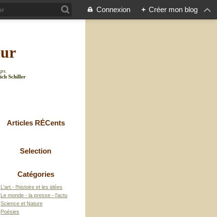
Connexion
+
Créer mon blog
eur
mps.
ich Schiller
Articles RÉCents
Selection
Catégories
L'art - l'histoire et les idées
Le monde - la presse - l'actu
Science et Nature
Poésies