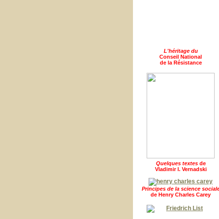
L'héritage du
Conseil National
de la Résistance
Quelques textes
de
Vladimir I. Vernadski
Principes de la science social
de Henry Charles Carey