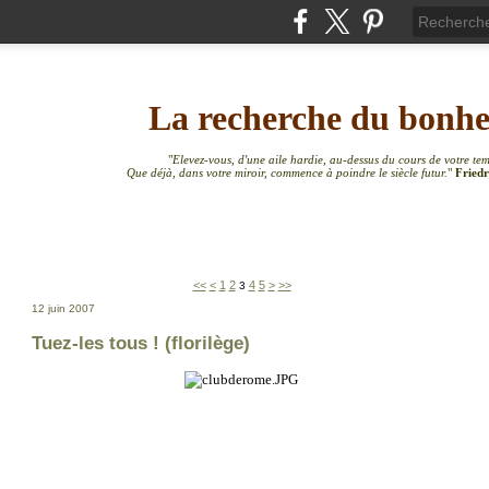
La recherche du bonh
"
Elevez-vous, d'une aile hardie, au-dessus du cours de votre te
Que déjà, dans votre miroir, commence à poindre le siècle futur.
"
Friedr
<<
<
1
2
4
5
>
>>
3
12 juin 2007
Tuez-les tous ! (florilège)