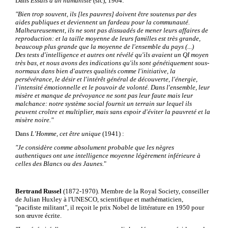
Dans
Essais d'un humaniste
(sic)
, 1964:
"
Bien trop souvent, ils [les pauvres] doivent être soutenus par des
aides publiques et deviennent un fardeau pour la communauté.
Malheureusement, ils ne sont pas dissuadés de mener leurs affaires de
reproduction:
et la taille moyenne de leurs familles est très grande,
beaucoup plus grande que la moyenne de l'ensemble du pays (...)
Des tests d'intelligence et autres ont révélé qu'ils avaient un QI moyen
très bas, et nous avons des indications qu'ils sont génétiquement sous-
normaux dans bien d'autres qualités comme l'initiative, la
persévérance, le désir et l'intérêt général de découverte, l'énergie,
l'intensité émotionnelle et le pouvoir de volonté. Dans l'ensemble, leur
misère et manque de prévoyance ne sont pas leur faute mais leur
malchance: notre système social fournit un terrain sur lequel ils
peuvent croître et multiplier, mais sans espoir d'éviter la pauvreté et la
misère noire."
Dans
L’Homme, cet être unique
(1941) :
"
Je considère comme absolument probable que les nègres
authentiques ont une intelligence moyenne légèrement inférieure à
celles des Blancs ou des Jaunes.
"
Bertrand Russel
(1872-1970).
Membre de la Royal Society, conseiller
de Julian Huxley à l'UNESCO,
scientifique et mathématicien,
"pacifiste militant", il reçoit le prix Nobel de littérature en 1950 pour
son œuvre écrite.