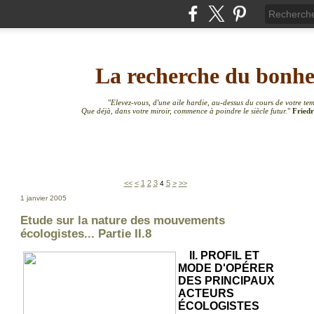
La recherche du bonh
"
Elevez-vous, d'une aile hardie, au-dessus du cours de votre te
Que déjà, dans votre miroir, commence à poindre le siècle futur.
"
Friedr
<<
<
1
2
3
5
>
>>
4
1 janvier 2005
Etude sur la nature des mouvements
écologistes... Partie II.8
II. PROFIL ET
MODE D'OPÉRER
DES PRINCIPAUX
ACTEURS
ÉCOLOGISTES