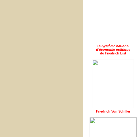
Le
Système national
d'économie politique
de Friedrich List
Friedrich Von Schiller