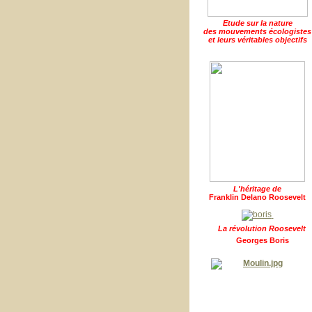
Etude sur la nature
des mouvements écologistes
et leurs véritables objectifs
L'héritage de
Franklin Delano Roosevelt
La révolution Roosevelt
Georges Boris