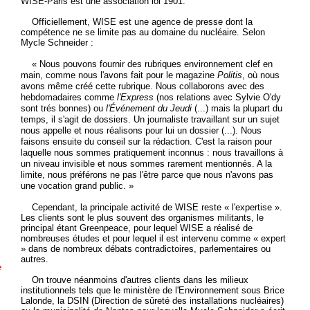
WISE-Paris est une association loi 1901.
Officiellement, WISE est une agence de presse dont la
compétence ne se limite pas au domaine du nucléaire. Selon
Mycle Schneider :
« Nous pouvons fournir des rubriques environnement clef en
main, comme nous l'avons fait pour le magazine
Politis
, où nous
avons même créé cette rubrique. Nous collaborons avec des
hebdomadaires comme
l'Express
(nos relations avec Sylvie O'dy
sont trés bonnes) ou
l'Événement du Jeudi
(...) mais la plupart du
temps, il s'agit de dossiers. Un journaliste travaillant sur un sujet
nous appelle et nous réalisons pour lui un dossier (...). Nous
faisons ensuite du conseil sur la rédaction. C'est la raison pour
laquelle nous sommes pratiquement inconnus : nous travaillons à
un niveau invisible et nous sommes rarement mentionnés. A la
limite, nous préférons ne pas l'être parce que nous n'avons pas
une vocation grand public. »
Cependant, la principale activité de WISE reste « l'expertise ».
Les clients sont le plus souvent des organismes militants, le
principal étant Greenpeace, pour lequel WISE a réalisé de
nombreuses études et pour lequel il est intervenu comme « expert
» dans de nombreux débats contradictoires, parlementaires ou
autres.
e
On trouve néanmoins d'autres clients dans les milieux
institutionnels tels que le ministère de l'Environnement sous Brice
Lalonde, la DSIN (Direction de sûreté des installations nucléaires)