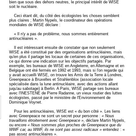
bien que sous des dehors neutres, le principal intérêt de WISE
soit le nucléaire.
Ceci étant dit, du côté des écologistes les choses semblent
plus claires ; Martin Nypels, le coordinateur des opérations
mondiales de WISE déclare :
« Il n'y a pas de problème, nous sommes entièrement
antinucléaires ».
Il est intéressant ensuite de constater que non seulement
WISE a été constitué par des organisations antinucléaires, mais
qu'en plus il partage les locaux de certaines de ces organisations,
ce qui donne une indication sur les objectifs partagés. Par
exemple, les bureaux de WISE en Angleterre, en Allemagne et en
Belgique ont été fermés en 1992 et 1993, mais si l'on regarde qui
y avait accueilli WISE, on trouve les Amis de la Terre à Londres,
Greenpeace à Bruxelles et Strahlenblox (association locale
spécialisée dans la lune antinucléaire, avec des actions allant
juqu'au sabotage) à Berlin. A Paris, WISE partage ses bureaux
avec l'INESTENE de Pierre Radanne, un vieux routier des luttes
écologistes, passé par le ministère de l'Environnement de
Dominique Voynet.
Pour les antinucléaires, WISE est « du bon côté ». Les liens
avec Greenpeace ne sont un secret pour personne :
« Nous
travaillons étroitement avec Greenpeace »
, déclare Martin Nypels,
ou encore
« Nous sommes plus proches de Greenpeace que du
WWF car, au WWF, ils ne sont pas assez radicaux »
entendez : «
pas assez antinucléaires ».