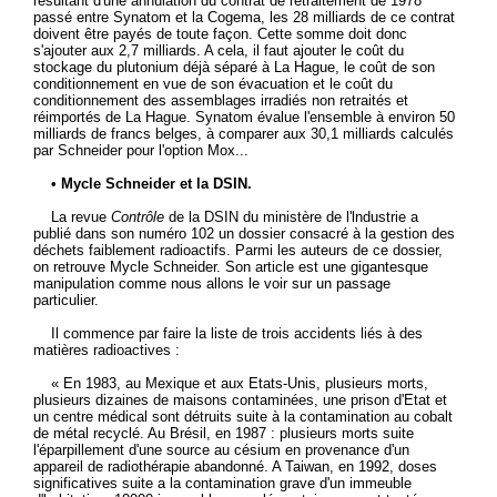
résultant d'une annulation du contrat de retraitement de 1978
passé entre Synatom et la Cogema, les 28 milliards de ce contrat
doivent être payés de toute façon. Cette somme doit donc
s'ajouter aux 2,7 milliards. A cela, il faut ajouter le coût du
stockage du plutonium déjà séparé à La Hague, le coût de son
conditionnement en vue de son évacuation et le coût du
conditionnement des assemblages irradiés non retraités et
réimportés de La Hague. Synatom évalue l'ensemble à environ 50
milliards de francs belges, à comparer aux 30,1 milliards calculés
par Schneider pour l'option Mox...
• Mycle Schneider et la DSIN.
La revue
Contrôle
de la DSIN du ministère de l'lndustrie a
publié dans son numéro 102 un dossier consacré à la gestion des
déchets faiblement radioactifs. Parmi les auteurs de ce dossier,
on retrouve Mycle Schneider. Son article est une gigantesque
manipulation comme nous allons le voir sur un passage
particulier.
Il commence par faire la liste de trois accidents liés à des
matières radioactives :
« En 1983, au Mexique et aux Etats-Unis, plusieurs morts,
plusieurs dizaines de maisons contaminées, une prison d'Etat et
un centre médical sont détruits suite à la contamination au cobalt
de métal recyclé. Au Brésil, en 1987 : plusieurs morts suite
l'éparpillement d'une source au césium en provenance d'un
appareil de radiothérapie abandonné. A Taiwan, en 1992, doses
significatives suite a la contamination grave d'un immeuble