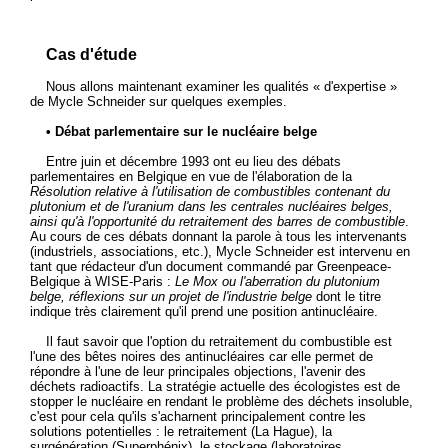
Cas d'étude
Nous allons maintenant examiner les qualités « d'expertise »
de Mycle Schneider sur quelques exemples.
• Débat parlementaire sur le nucléaire belge
Entre juin et décembre 1993 ont eu lieu des débats
parlementaires en Belgique en vue de l'élaboration de la
Résolution relative à l'utilisation de combustibles contenant du
plutonium et de l'uranium dans les centrales nucléaires belges,
ainsi qu'à l'opportunité du retraitement des barres de combustible
.
Au cours de ces débats donnant la parole à tous les intervenants
(industriels, associations, etc.), Mycle Schneider est intervenu en
tant que rédacteur d'un document commandé par Greenpeace-
Belgique à WISE-Paris :
Le Mox ou l'aberration du plutonium
belge, réflexions sur un projet de l'industrie belge
dont le titre
indique très clairement qu'il prend une position antinucléaire.
Il faut savoir que l'option du retraitement du combustible est
l'une des bêtes noires des antinucléaires car elle permet de
répondre à l'une de leur principales objections, l'avenir des
déchets radioactifs. La stratégie actuelle des écologistes est de
stopper le nucléaire en rendant le problème des déchets insoluble,
c'est pour cela qu'ils s'acharnent principalement contre les
solutions potentielles : le retraitement (La Hague), la
surgénération (Superphénix), le stockage (laboratoires