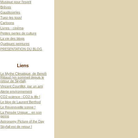
Musique pour l'esprit
Brèves
Gaudisseries
Tuez-les tous!
Cartoons
Livres - cinéma
Petites perles de culture
La vie des blogs
Quelques peintures
PRESENTATION DU BLOG
Liens
Le Mythe Climatique, de Benoît
Rittaud (en sommeil depuis le
retour de Skyfall)
Vincent Courtillot, par un ami
Alerte environnement
CO2 science : CO2 is life !
Le blog de Laurent Berthod
Le Revereveille sonne !
La Pensée Unique... en son
genre
Astronomy Picture of the Day
Skyfall est de retour !