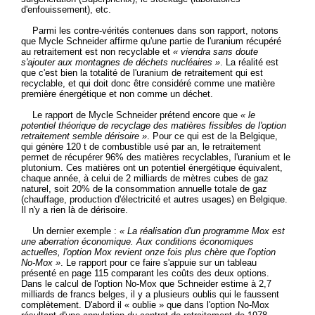
d'enfouissement), etc.
Parmi les contre-vérités contenues dans son rapport, notons
que Mycle Schneider affirme qu'une partie de l'uranium récupéré
au retraitement est non recyclable et
« viendra sans doute
s'ajouter aux montagnes de déchets nucléaires »
. La réalité est
que c'est bien la totalité de l'uranium de retraitement qui est
recyclable, et qui doit donc être considéré comme une matière
première énergétique et non comme un déchet.
Le rapport de Mycle Schneider prétend encore que
« le
potentiel théorique de recyclage des matières fissibles de l'option
retraitement semble dérisoire »
. Pour ce qui est de la Belgique,
qui génère 120 t de combustible usé par an, le retraitement
permet de récupérer 96% des matières recyclables, l'uranium et le
plutonium. Ces matières ont un potentiel énergétique équivalent,
chaque année, à celui de 2 milliards de mètres cubes de gaz
naturel, soit 20% de la consommation annuelle totale de gaz
(chauffage, production d'électricité et autres usages) en Belgique.
Il n'y a rien là de dérisoire.
Un dernier exemple :
« La réalisation d'un programme Mox est
une aberration économique. Aux conditions économiques
actuelles, l'option Mox revient onze fois plus chère que l'option
No-Mox »
. Le rapport pour ce faire s'appuie sur un tableau
présenté en page 115 comparant les coûts des deux options.
Dans le calcul de l'option No-Mox que Schneider estime à 2,7
milliards de francs belges, il y a plusieurs oublis qui le faussent
complètement. D'abord il « oublie » que dans l'option No-Mox