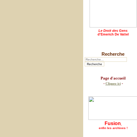
Le Droit des Gens
d'Emerich De Vattel
Recherche
Page d'accueil
-
-
Cliquez ici
Fusion
,
enfin les archives !