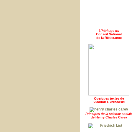
L'héritage du
Conseil National
de la Résistance
Quelques textes
de
Vladimir I. Vernadski
Principes de la science social
de Henry Charles Carey