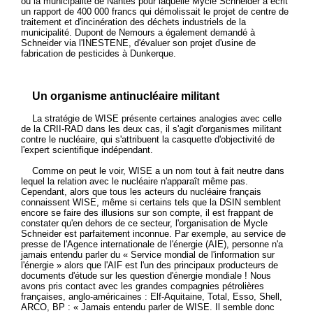
ou la municipalité de Nantes pour laquelle Mycle Schneider a écrit
un rapport de 400 000 francs qui démolissait le projet de centre de
traitement et d'incinération des déchets industriels de la
municipalité. Dupont de Nemours a également demandé à
Schneider via l'INESTENE, d'évaluer son projet d'usine de
fabrication de pesticides à Dunkerque.
Un organisme antinucléaire militant
La stratégie de WISE présente certaines analogies avec celle
de la CRII-RAD dans les deux cas, il s'agit d'organismes militant
contre le nucléaire, qui s'attribuent la casquette d'objectivité de
l'expert scientifique indépendant.
Comme on peut le voir, WISE a un nom tout à fait neutre dans
lequel la relation avec le nucléaire n'apparaît même pas.
Cependant, alors que tous les acteurs du nucléaire français
connaissent WISE, même si certains tels que la DSIN semblent
encore se faire des illusions sur son compte, il est frappant de
constater qu'en dehors de ce secteur, l'organisation de Mycle
Schneider est parfaitement inconnue. Par exemple, au service de
presse de l'Agence internationale de l'énergie (AIE), personne n'a
jamais entendu parler du « Service mondial de l'information sur
l'énergie » alors que l'AIF est l'un des principaux producteurs de
documents d'étude sur les question d'énergie mondiale ! Nous
avons pris contact avec les grandes compagnies pétrolières
françaises, anglo-américaines : Elf-Aquitaine, Total, Esso, Shell,
ARCO, BP : « Jamais entendu parler de WISE. Il semble donc