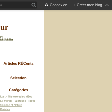
Connexion
+
Créer mon blog
eur
mps.
ich Schiller
Articles RÉCents
Selection
Catégories
L'art - l'histoire et les idées
Le monde - la presse - l'actu
Science et Nature
Poésies