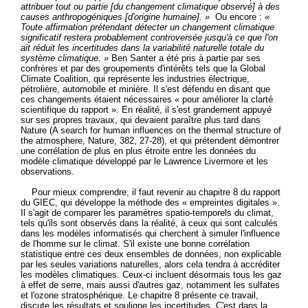
attribuer tout ou partie [du changement climatique observé] à des
causes anthropogéniques [d'origine humaine]. »
Ou encore :
«
Toute affirmation prétendant détecter un changement climatique
significatif restera probablement controversée jusqu'à ce que l'on
ait réduit les incertitudes dans la variabilité naturelle totale du
système climatique. »
Ben Santer a été pris à partie par ses
confrères et par des groupements d'intérêts tels que la Global
Climate Coalition, qui représente les industries électrique,
pétrolière, automobile et minière. Il s'est défendu en disant que
ces changements étaient nécessaires « pour améliorer la clarté
scientifique du rapport ». En réalité, il s'est grandement appuyé
sur ses propres travaux, qui devaient paraître plus tard dans
Nature (A search for human influences on the thermal structure of
the atmosphere, Nature, 382, 27-28), et qui prétendent démontrer
une corrélation de plus en plus étroite entre les données du
modèle climatique développé par le Lawrence Livermore et les
observations.
Pour mieux comprendre, il faut revenir au chapitre 8 du rapport
du GIEC, qui développe la méthode des « empreintes digitales ».
Il s'agit de comparer les paramètres spatio-temporels du climat,
tels qu'ils sont observés dans la réalité, à ceux qui sont calculés
dans les modèles informatisés qui cherchent à simuler l'influence
de l'homme sur le climat. S'il existe une bonne corrélation
statistique entre ces deux ensembles de données, non explicable
par les seules variations naturelles, alors cela tendra à accréditer
les modèles climatiques. Ceux-ci incluent désormais tous les gaz
à effet de serre, mais aussi d'autres gaz, notamment les sulfates
et l'ozone stratosphérique. Le chapitre 8 présente ce travail,
discute les résultats et souligne les incertitudes. C'est dans la