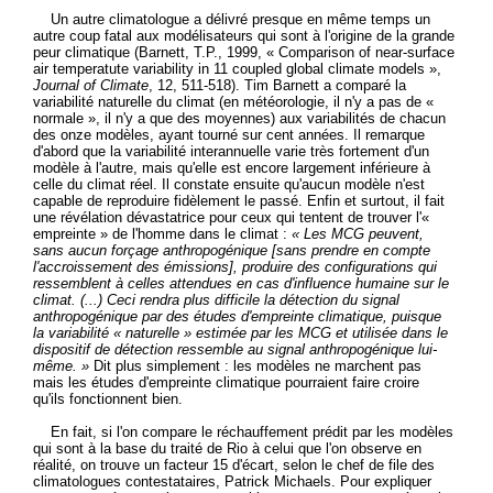
Un autre climatologue a délivré presque en même temps un
autre coup fatal aux modélisateurs qui sont à l'origine de la grande
peur climatique (Barnett, T.P., 1999, « Comparison of near-surface
air temperatute variability in 11 coupled global climate models »,
Journal of Climate
, 12, 511-518). Tim Barnett a comparé la
variabilité naturelle du climat (en météorologie, il n'y a pas de «
normale », il n'y a que des moyennes) aux variabilités de chacun
des onze modèles, ayant tourné sur cent années. Il remarque
d'abord que la variabilité interannuelle varie très fortement d'un
modèle à l'autre, mais qu'elle est encore largement inférieure à
celle du climat réel. Il constate ensuite qu'aucun modèle n'est
capable de reproduire fidèlement le passé. Enfin et surtout, il fait
une révélation dévastatrice pour ceux qui tentent de trouver l'«
empreinte » de l'homme dans le climat :
« Les MCG peuvent,
sans aucun forçage anthropogénique [sans prendre en compte
l'accroissement des émissions], produire des configurations qui
ressemblent à celles attendues en cas d'influence humaine sur le
climat. (...) Ceci rendra plus difficile la détection du signal
anthropogénique par des études d'empreinte climatique, puisque
la variabilité « naturelle » estimée par les MCG et utilisée dans le
dispositif de détection ressemble au signal anthropogénique lui-
même. »
Dit plus simplement : les modèles ne marchent pas
mais les études d'empreinte climatique pourraient faire croire
qu'ils fonctionnent bien.
En fait, si l'on compare le réchauffement prédit par les modèles
qui sont à la base du traité de Rio à celui que l'on observe en
réalité, on trouve un facteur 15 d'écart, selon le chef de file des
climatologues contestataires, Patrick Michaels. Pour expliquer