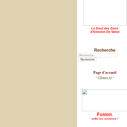
Le Droit des Gens
d'Emerich De Vattel
Recherche
Page d'accueil
-
-
Cliquez ici
Fusion
,
enfin les archives !