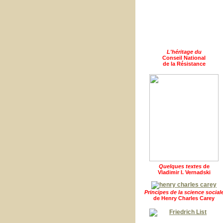
L'héritage du
Conseil National
de la Résistance
Quelques textes
de
Vladimir I. Vernadski
Principes de la science social
de Henry Charles Carey