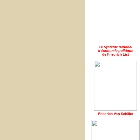
Le
Système national
d'économie politique
de Friedrich List
Friedrich Von Schiller