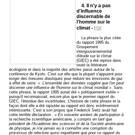
4. II n'y a pas
d'influence
discernable de
l'homme sur le
climat -
PDF
La phrase la plus citée
du rapport 1995 du
Groupement
intergouvernemental
d'étude sur le climat
(GIEC) a été reprise dans
toute la littérature
écologiste et dans la majorité des articles parus autour de la
conférence de Kyoto. C'est sur elle que la plupart s'appuient pour
exiger des mesures drastiques pour réduire les émissions de gaz
à effet de serre.
« L'ensemble des données suggère que l'on peut
discerner une influence de l'homme sur le climat mondial »
. Sans
cette phrase, le rapport 1995 aurait été « politiquement inutile »
puisqu'il reconnaissait, encore plus que le premier rapport du
GIEC, l'étendue des incertitudes. L'histoire de cette phrase et la
façon dont elle a été rajoutée au rapport est donc extrêmement
intéressante. C'est à son propos que Frederick Seitz avait fait
cette terrible déclaration :
« En soixante années de participation à
la recherche scientifique américaine, y compris en tant que
président de l'Académie des sciences et de la Société américaine
de physique, je n'ai jamais eu à connaître une corruption du
processus de relecture aussi inquiétante que pour ce rapport du