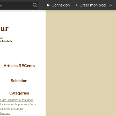
Connexion
+
Créer mon blog
eur
mps.
ich Schiller
Articles RÉCents
Selection
Catégories
L'art - l'histoire et les idées
Le monde - la presse - l'actu
Science et Nature
Poésies