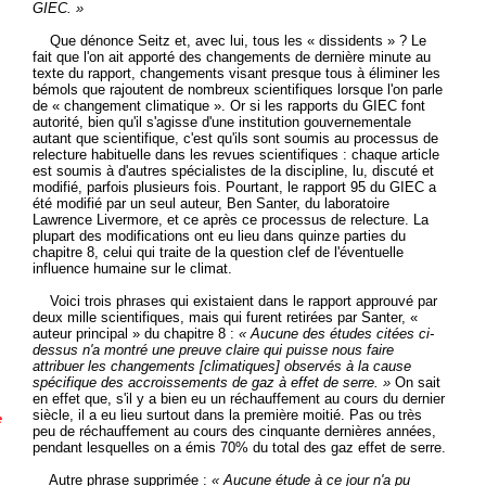
GIEC. »
Que dénonce Seitz et, avec lui, tous les « dissidents » ? Le
fait que l'on ait apporté des changements de dernière minute au
texte du rapport, changements visant presque tous à éliminer les
bémols que rajoutent de nombreux scientifiques lorsque l'on parle
de « changement climatique ». Or si les rapports du GIEC font
autorité, bien qu'il s'agisse d'une institution gouvernementale
autant que scientifique, c'est qu'ils sont soumis au processus de
relecture habituelle dans les revues scientifiques : chaque article
est soumis à d'autres spécialistes de la discipline, lu, discuté et
modifié, parfois plusieurs fois. Pourtant, le rapport 95 du GIEC a
été modifié par un seul auteur, Ben Santer, du laboratoire
Lawrence Livermore, et ce après ce processus de relecture. La
plupart des modifications ont eu lieu dans quinze parties du
chapitre 8, celui qui traite de la question clef de l'éventuelle
influence humaine sur le climat.
Voici trois phrases qui existaient dans le rapport approuvé par
deux mille scientifiques, mais qui furent retirées par Santer, «
auteur principal » du chapitre 8 :
« Aucune des études citées ci-
dessus n'a montré une preuve claire qui puisse nous faire
attribuer les changements [climatiques] observés à la cause
spécifique des accroissements de gaz à effet de serre. »
On sait
en effet que, s'il y a bien eu un réchauffement au cours du dernier
siècle, il a eu lieu surtout dans la première moitié. Pas ou très
e
peu de réchauffement au cours des cinquante dernières années,
pendant lesquelles on a émis 70% du total des gaz effet de serre.
Autre phrase supprimée :
« Aucune étude à ce jour n'a pu