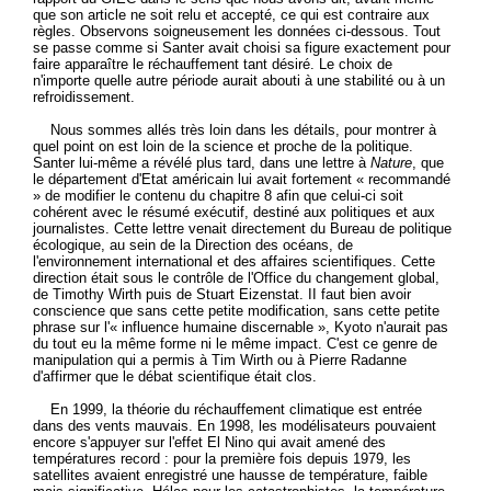
que son article ne soit relu et accepté, ce qui est contraire aux
règles. Observons soigneusement les données ci-dessous. Tout
se passe comme si Santer avait choisi sa figure exactement pour
faire apparaître le réchauffement tant désiré. Le choix de
n'importe quelle autre période aurait abouti à une stabilité ou à un
refroidissement.
Nous sommes allés très loin dans les détails, pour montrer à
quel point on est loin de la science et proche de la politique.
Santer lui-même a révélé plus tard, dans une lettre à
Nature
, que
le département d'Etat américain lui avait fortement « recommandé
» de modifier le contenu du chapitre 8 afin que celui-ci soit
cohérent avec le résumé exécutif, destiné aux politiques et aux
journalistes. Cette lettre venait directement du Bureau de politique
écologique, au sein de la Direction des océans, de
l'environnement international et des affaires scientifiques. Cette
direction était sous le contrôle de l'Office du changement global,
de Timothy Wirth puis de Stuart Eizenstat. II faut bien avoir
conscience que sans cette petite modification, sans cette petite
phrase sur l'« influence humaine discernable », Kyoto n'aurait pas
du tout eu la même forme ni le même impact. C'est ce genre de
manipulation qui a permis à Tim Wirth ou à Pierre Radanne
d'affirmer que le débat scientifique était clos.
En 1999, la théorie du réchauffement climatique est entrée
dans des vents mauvais. En 1998, les modélisateurs pouvaient
encore s'appuyer sur l'effet El Nino qui avait amené des
températures record : pour la première fois depuis 1979, les
satellites avaient enregistré une hausse de température, faible