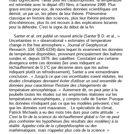
mais significative. Hélas pour les catastrophistes, la température
est retombée avec le départ d'El Nino, à l'automne 1998. Plus
grave encore pour eux, de nouvelles données scientifiques ont
démoli, un par un, les piliers de leur théorie. Phénomène
classique en histoire des sciences, plus leur théorie présente
d'incohérences, plus ils ont recours à des explications bizarres
pour la défendre. C'est le signe du début de la fin.
Santer
et al.
ont publié un nouvel article (Santer B.D. et al., «
Uncertainties in « observational » estimates of temperature
change in the free atmosphere »,
Journal of Geophysical
Research
, 104, 6305-6334) dans lequel ils examinent les données
de température disponibles, provenant principalement des ballons
sondes et, depuis 1979, des satellites. Constatant une certaine
divergence entre ces données (les unes indiquent un
réchauffement de 0,1°C par décennie alors que les autres
indiquent plutôt un refroidissement), Santer a une extraordinaire
conclusion :
« Jusqu'à ce que ces incertitudes soient réduites, les
études climatiques devraient éviter d'utiliser un seul ensemble de
données pour caractériser l'histoire des changements de
température atmosphérique. »
Autrement dit, on peut jeter à la
poubelle toutes les études sur les empreintes réalisées sur les
températures atmosphériques, y compris celle de Santer. Puisque
les données n'indiquent pas ce que les modèles prévoient, c'est
que les données sont mauvaises... Le spécialiste du climat,
Patrick Michaels a eu des mots très durs pour cette attitude :
«
C'est la fin de la science du réchauffement global si l'on ne peut
plus confronter les hypothèses (les résultats des modèles) à la
réalité. Appelez-cela de la cyberphilosophie ou des
mathématiques, mais n'appelez plus cela de la science. »