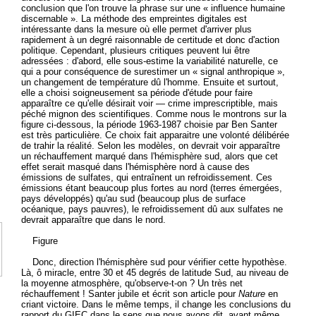
conclusion que l'on trouve la phrase sur une « influence humaine
discernable ». La méthode des empreintes digitales est
intéressante dans la mesure où elle permet d'arriver plus
rapidement à un degré raisonnable de certitude et donc d'action
politique. Cependant, plusieurs critiques peuvent lui être
adressées : d'abord, elle sous-estime la variabilité naturelle, ce
qui a pour conséquence de surestimer un « signal anthropique »,
un changement de température dû l'homme. Ensuite et surtout,
elle a choisi soigneusement sa période d'étude pour faire
apparaître ce qu'elle désirait voir — crime imprescriptible, mais
péché mignon des scientifiques. Comme nous le montrons sur la
figure ci-dessous, la période 1963-1987 choisie par Ben Santer
est très particulière. Ce choix fait apparaitre une volonté délibérée
de trahir la réalité. Selon les modèles, on devrait voir apparaître
un réchauffement marqué dans l'hémisphère sud, alors que cet
effet serait masqué dans l'hémisphère nord à cause des
émissions de sulfates, qui entraînent un refroidissement. Ces
émissions étant beaucoup plus fortes au nord (terres émergées,
pays développés) qu'au sud (beaucoup plus de surface
océanique, pays pauvres), le refroidissement dû aux sulfates ne
devrait apparaître que dans le nord.
Figure
Donc, direction l'hémisphère sud pour vérifier cette hypothèse.
Là, ô miracle, entre 30 et 45 degrés de latitude Sud, au niveau de
la moyenne atmosphère, qu'observe-t-on ? Un très net
réchauffement ! Santer jubile et écrit son article pour
Nature
en
criant victoire. Dans le même temps, il change les conclusions du
rapport du GIEC dans le sens que nous avons dit, avant même