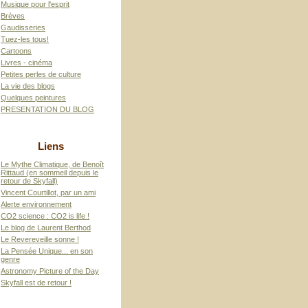
Musique pour l'esprit
Brèves
Gaudisseries
Tuez-les tous!
Cartoons
Livres - cinéma
Petites perles de culture
La vie des blogs
Quelques peintures
PRESENTATION DU BLOG
Liens
Le Mythe Climatique, de Benoît
Rittaud (en sommeil depuis le
retour de Skyfall)
Vincent Courtillot, par un ami
Alerte environnement
CO2 science : CO2 is life !
Le blog de Laurent Berthod
Le Revereveille sonne !
La Pensée Unique... en son
genre
Astronomy Picture of the Day
Skyfall est de retour !