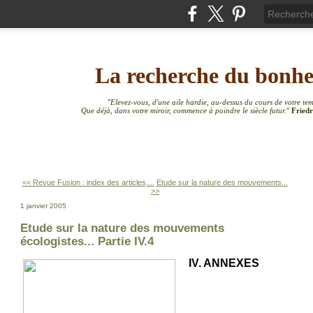
La recherche du bonh
"
Elevez-vous, d'une aile hardie, au-dessus du cours de votre te
Que déjà, dans votre miroir, commence à poindre le siècle futur.
"
Friedr
<< Revue Fusion : index des articles,...
Etude sur la nature des mouvements...
>>
1 janvier 2005
Etude sur la nature des mouvements
écologistes... Partie IV.4
IV. ANNEXES