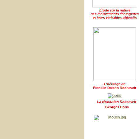
Etude sur la nature
des mouvements écologistes
et leurs véritables objectifs
L'héritage de
Franklin Delano Roosevelt
La révolution Roosevelt
Georges Boris