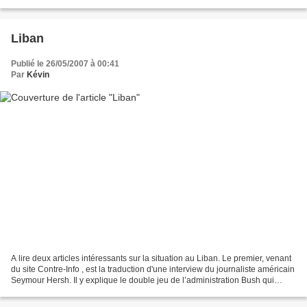
aussi l'occasion de...
Liban
Publié le 26/05/2007 à 00:41
Par
Kévin
A lire deux articles intéressants sur la situation au Liban. Le premier, venant
du site Contre-Info , est la traduction d'une interview du journaliste américain
Seymour Hersh. Il y explique le double jeu de l’administration Bush qui
encourage en sous...