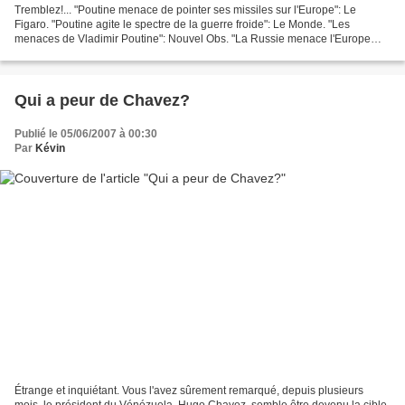
Tremblez!... "Poutine menace de pointer ses missiles sur l'Europe": Le
Figaro. "Poutine agite le spectre de la guerre froide": Le Monde. "Les
menaces de Vladimir Poutine": Nouvel Obs. "La Russie menace l'Europe
avec ses missiles": RTL... La presse se...
Qui a peur de Chavez?
Publié le 05/06/2007 à 00:30
Par
Kévin
Étrange et inquiétant. Vous l'avez sûrement remarqué, depuis plusieurs
mois, le président du Vénézuela, Hugo Chavez, semble être devenu la cible