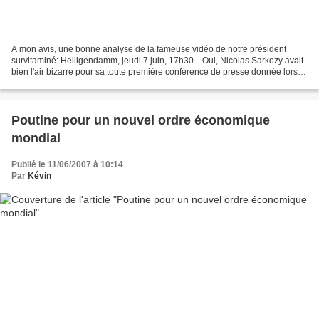
A mon avis, une bonne analyse de la fameuse vidéo de notre président
survitaminé: Heiligendamm, jeudi 7 juin, 17h30... Oui, Nicolas Sarkozy avait
bien l'air bizarre pour sa toute première conférence de presse donnée lors
d'un G8. Par Richard Werly (...)...
Poutine pour un nouvel ordre économique
mondial
Publié le 11/06/2007 à 10:14
Par
Kévin