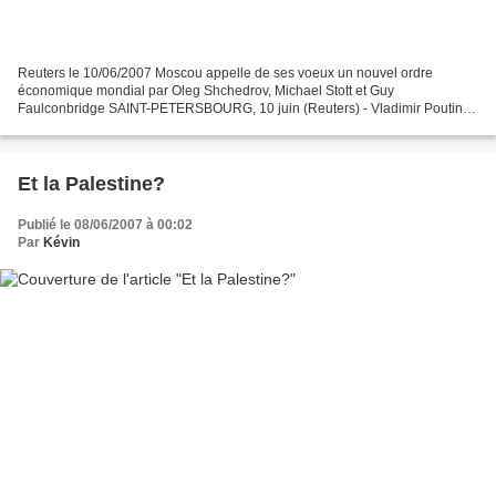
Reuters le 10/06/2007 Moscou appelle de ses voeux un nouvel ordre
économique mondial par Oleg Shchedrov, Michael Stott et Guy
Faulconbridge SAINT-PETERSBOURG, 10 juin (Reuters) - Vladimir Poutine
a appelé dimanche la communauté internationale à favoriser...
Et la Palestine?
Publié le 08/06/2007 à 00:02
Par
Kévin