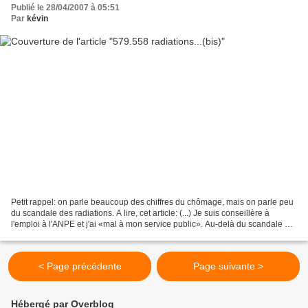
Publié le 28/04/2007 à 05:51
Par
kévin
Petit rappel: on parle beaucoup des chiffres du chômage, mais on parle peu
du scandale des radiations. A lire, cet article: (...) Je suis conseillère à
l'emploi à l'ANPE et j'ai «mal à mon service public». Au-delà du scandale de
la manipulation des chiffres...
< Page précédente
Page suivante >
Hébergé par Overblog