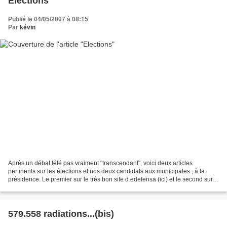
Elections
Publié le 04/05/2007 à 08:15
Par
kévin
Après un débat télé pas vraiment "transcendant", voici deux articles
pertinents sur les élections et nos deux candidats aux municipales , à la
présidence. Le premier sur le très bon site d edefensa (ici) et le second sur
le chouette blog de Tariq Ramadan...
579.558 radiations...(bis)