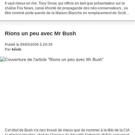
Il vaut mieux en rire: Tony Snow, qui officie en tant que présentateur sur la
chaîne Fox News, canal éhonté de propagande des néo-conservateurs , va
être nommé porte-parole de la Maison Blanche en remplacement de Scott
McClellan. Mais que fait Reporters...
Rions un peu avec Mr Bush
Publié le 09/05/2006 à 20:39
Par
kévin
Cet idiot de Bush n'a rien trouvé de mieux que de nommer à la tête de la CIA
le général Hayden, chef de l'Agence de Sécurité Nationale (NSA), remarqué