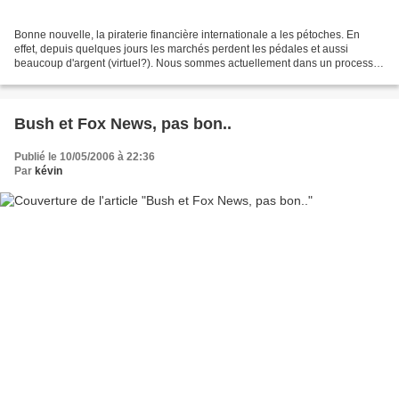
Bonne nouvelle, la piraterie financière internationale a les pétoches. En
effet, depuis quelques jours les marchés perdent les pédales et aussi
beaucoup d'argent (virtuel?). Nous sommes actuellement dans un processus
d' hyperinfaltion ( à la Weimar )...
Bush et Fox News, pas bon..
Publié le 10/05/2006 à 22:36
Par
kévin