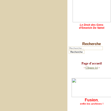
Le Droit des Gens
d'Emerich De Vattel
Recherche
Page d'accueil
-
-
Cliquez ici
Fusion
,
enfin les archives !