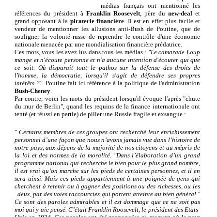
médias français ont mentionné les
références du président à
Franklin Roosevelt
, père du
new-deal
et
grand opposant à la
piraterie financière
. Il est en effet plus facile et
vendeur de mentionner les allusions anti-Bush de Poutine, que de
souligner la volonté russe de reprendre le contrôle d'une économie
nationale menacée par une mondialisation financière prédatrice.
Ces mots, vous les avez lus dans tous les médias :
"Le camarade Loup
mange et n'écoute personne et n'a aucune intention d'écouter qui que
ce soit. Où disparaît tout le pathos sur la défense des droits de
l'homme, la démocratie, lorsqu'il s'agit de défendre ses propres
intérêts ?".
Poutine fait ici référence à la politique de l'administration
Bush-Cheney
.
Par contre, voici les mots du président lorsqu'il évoque l'après "chute
du mur de Berlin", quand les requins de la finance internationale ont
tenté (et réussi en partie) de piller une Russie fragile et exsangue :
" Certains membres de ces groupes ont recherché leur enrichissement
personnel d’une façon que nous n’avons jamais vue dans l’histoire de
notre pays, aux dépens de la majorité de
nos citoyens et au mépris de
la loi et des normes de la moralité. "Dans l’élaboration d’un grand
programme national qui recherche le bien pour le plus grand nombre,
il est vrai qu’on marche sur les pieds de certaines personnes, et il en
sera ainsi. Mais ces pieds appartiennent à une poignée de gens qui
cherchent à retenir ou à gagner des positions ou des richesses, ou les
deux, par
de
s voies raccourcies qui portent atteinte au bien général."
Ce sont des paroles
admirables et il est dommage que ce ne soit pas
moi qui y aie pensé. C’était Franklin Roosevelt, le président des Etats-