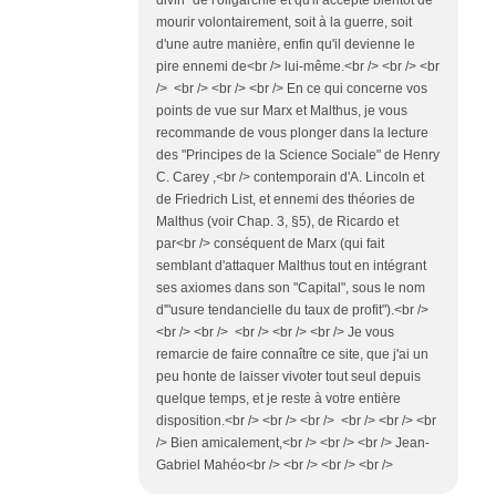
mourir volontairement, soit à la guerre, soit
d'une autre manière, enfin qu'il devienne le
pire ennemi de<br /> lui-même.<br /> <br /> <br
/> <br /> <br /> <br /> En ce qui concerne vos
points de vue sur Marx et Malthus, je vous
recommande de vous plonger dans la lecture
des "Principes de la Science Sociale" de Henry
C. Carey ,<br /> contemporain d'A. Lincoln et
de Friedrich List, et ennemi des théories de
Malthus (voir Chap. 3, §5), de Ricardo et
par<br /> conséquent de Marx (qui fait
semblant d'attaquer Malthus tout en intégrant
ses axiomes dans son "Capital", sous le nom
d'"usure tendancielle du taux de profit").<br />
<br /> <br /> <br /> <br /> <br /> Je vous
remarcie de faire connaître ce site, que j'ai un
peu honte de laisser vivoter tout seul depuis
quelque temps, et je reste à votre entière
disposition.<br /> <br /> <br /> <br /> <br /> <br
/> Bien amicalement,<br /> <br /> <br /> Jean-
Gabriel Mahéo<br /> <br /> <br /> <br />