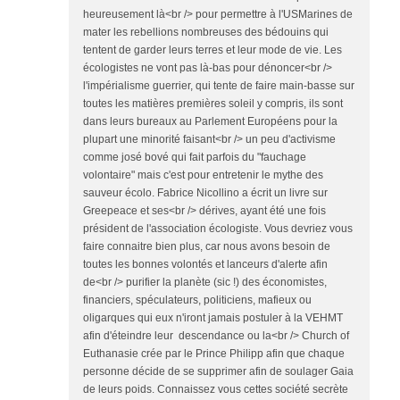
heureusement là<br /> pour permettre à l'USMarines de
mater les rebellions nombreuses des bédouins qui
tentent de garder leurs terres et leur mode de vie. Les
écologistes ne vont pas là-bas pour dénoncer<br />
l'impérialisme guerrier, qui tente de faire main-basse sur
toutes les matières premières soleil y compris, ils sont
dans leurs bureaux au Parlement Européens pour la
plupart une minorité faisant<br /> un peu d'activisme
comme josé bové qui fait parfois du "fauchage
volontaire" mais c'est pour entretenir le mythe des
sauveur écolo. Fabrice Nicollino a écrit un livre sur
Greepeace et ses<br /> dérives, ayant été une fois
président de l'association écologiste. Vous devriez vous
faire connaitre bien plus, car nous avons besoin de
toutes les bonnes volontés et lanceurs d'alerte afin
de<br /> purifier la planète (sic !) des économistes,
financiers, spéculateurs, politiciens, mafieux ou
oligarques qui eux n'iront jamais postuler à la VEHMT
afin d'éteindre leur descendance ou la<br /> Church of
Euthanasie crée par le Prince Philipp afin que chaque
personne décide de se supprimer afin de soulager Gaia
de leurs poids. Connaissez vous cettes société secrète