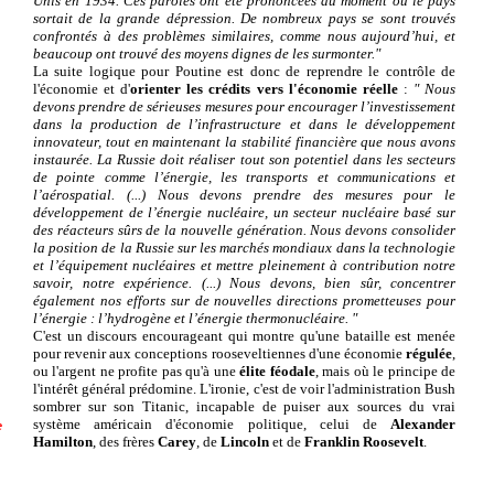
Unis en 1934. Ces paroles ont été prononcées au moment où le pays
sortait de la grande dépression. De nombreux pays se sont trouvés
confrontés à des problèmes similaires, comme nous aujourd’hui, et
beaucoup ont trouvé des moyens dignes de les surmonter."
La suite logique pour Poutine est donc de reprendre le contrôle de
l'économie et d'
orienter les crédits vers l'économie réelle
:
" Nous
devons prendre de sérieuses
mesures pour encourager l’investissement
dans la production de l’infrastructure et dans le développement
innovateur, tout en maintenant la stabilité financière que nous avons
instaurée. La Russie doit réaliser tout son potentiel dans les secteurs
de pointe comme l’énergie, les transports et communications et
l’aérospatial. (...) Nous devons prendre des mesures pour le
développement de l’énergie nucléaire, un secteur nucléaire basé sur
des réacteurs sûrs de la nouvelle génération. Nous devons consolider
la position de la Russie sur les marchés mondiaux dans la technologie
et l’équipement nucléaires et mettre pleinement à contribution notre
savoir, notre expérience. (...) Nous devons, bien sûr, concentrer
également nos efforts sur de nouvelles directions prometteuses pour
l’énergie : l’hydrogène et l’énergie thermonucléaire. "
C'est un discours encourageant qui montre qu'une bataille est menée
pour revenir aux conceptions rooseveltiennes d'une économie
régulée
,
ou l'argent ne profite pas qu'à une
élite féodale
, mais où le principe de
l'intérêt général prédomine. L'ironie, c'est de voir l'administration Bush
sombrer
sur son Titanic, incapable de puiser aux sources du vrai
système américain d'économie politique, celui de
Alexander
e
Hamilton
, des frères
Carey
, de
Lincoln
et de
Franklin Roosevelt
.