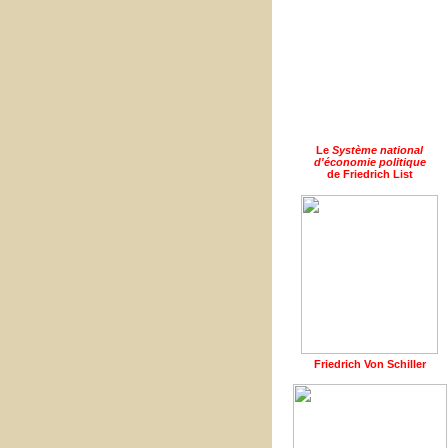
Le
Système national
d'économie politique
de Friedrich List
Friedrich Von Schiller