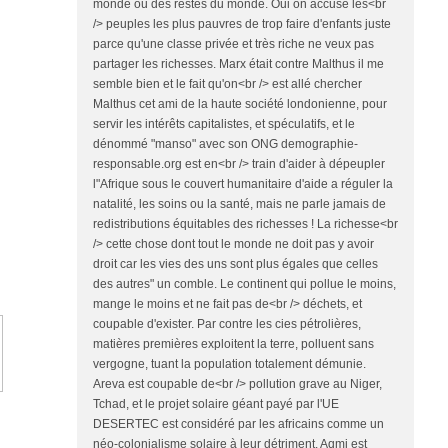
monde ou des restes du monde. Oui on accuse les<br
/> peuples les plus pauvres de trop faire d'enfants juste
parce qu'une classe privée et très riche ne veux pas
partager les richesses. Marx était contre Malthus il me
semble bien et le fait qu'on<br /> est allé chercher
Malthus cet ami de la haute société londonienne, pour
servir les intérêts capitalistes, et spéculatifs, et le
dénommé "manso" avec son ONG demographie-
responsable.org est en<br /> train d'aider à dépeupler
l"Afrique sous le couvert humanitaire d'aide a réguler la
natalité, les soins ou la santé, mais ne parle jamais de
redistributions équitables des richesses ! La richesse<br
/> cette chose dont tout le monde ne doit pas y avoir
droit car les vies des uns sont plus égales que celles
des autres" un comble. Le continent qui pollue le moins,
mange le moins et ne fait pas de<br /> déchets, et
coupable d'exister. Par contre les cies pétrolières,
matières premières exploitent la terre, polluent sans
vergogne, tuant la population totalement démunie.
Areva est coupable de<br /> pollution grave au Niger,
Tchad, et le projet solaire géant payé par l'UE
DESERTEC est considéré par les africains comme un
néo-colonialisme solaire à leur détriment. Aqmi est