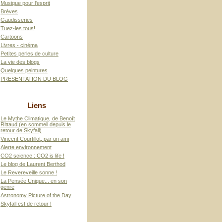
Musique pour l'esprit
Brèves
Gaudisseries
Tuez-les tous!
Cartoons
Livres - cinéma
Petites perles de culture
La vie des blogs
Quelques peintures
PRESENTATION DU BLOG
Liens
Le Mythe Climatique, de Benoît
Rittaud (en sommeil depuis le
retour de Skyfall)
Vincent Courtillot, par un ami
Alerte environnement
CO2 science : CO2 is life !
Le blog de Laurent Berthod
Le Revereveille sonne !
La Pensée Unique... en son
genre
Astronomy Picture of the Day
Skyfall est de retour !