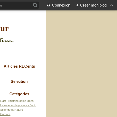
Connexion
+
Créer mon blog
eur
mps.
ich Schiller
Articles RÉCents
Selection
Catégories
L'art - l'histoire et les idées
Le monde - la presse - l'actu
Science et Nature
Poésies