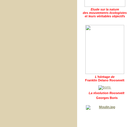
Etude sur la nature
des mouvements écologistes
et leurs véritables objectifs
L'héritage de
Franklin Delano Roosevelt
La révolution Roosevelt
Georges Boris