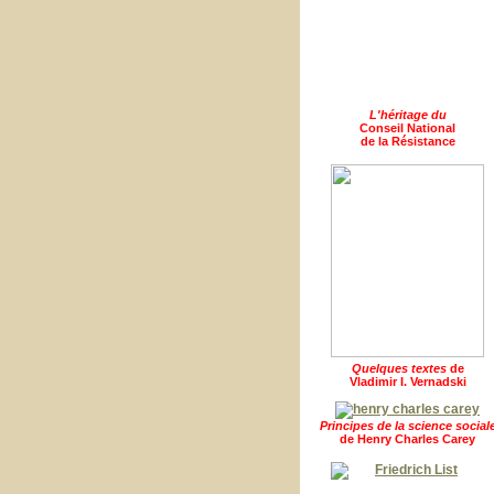
L'héritage du
Conseil National
de la Résistance
Quelques textes
de
Vladimir I. Vernadski
Principes de la science social
de Henry Charles Carey