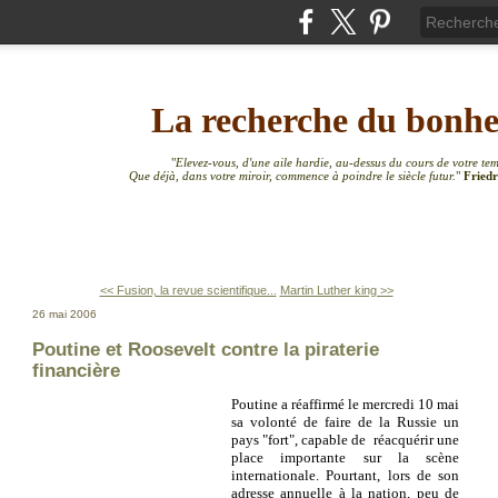
La recherche du bonh
"
Elevez-vous, d'une aile hardie, au-dessus du cours de votre te
Que déjà, dans votre miroir, commence à poindre le siècle futur.
"
Friedr
<< Fusion, la revue scientifique...
Martin Luther king >>
26 mai 2006
Poutine et Roosevelt contre la piraterie
financière
Poutine a réaffirmé le mercredi 10 mai
sa volonté de faire de la Russie un
pays "fort", capable de réacquérir une
place importante sur la scène
internationale. Pourtant, lors de son
adresse annuelle à la nation, peu de