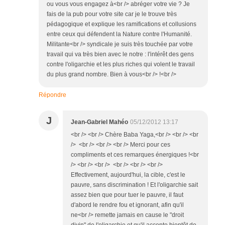
ou vous vous engagez à<br /> abréger votre vie ? Je
fais de la pub pour votre site car je le trouve très
pédagogique et explique les ramifications et collusions
entre ceux qui défendent la Nature contre l'Humanité.
Militante<br /> syndicale je suis très touchée par votre
travail qui va très bien avec le notre : l'intérêt des gens
contre l'oligarchie et les plus riches qui volent le travail
du plus grand nombre. Bien à vous<br /> !<br />
Répondre
J
Jean-Gabriel Mahéo
05/12/2012 13:17
<br /> <br /> Chère Baba Yaga,<br /> <br /> <br
/> <br /> <br /> <br /> Merci pour ces
compliments et ces remarques énergiques !<br
/> <br /> <br /> <br /> <br /> <br />
Effectivement, aujourd'hui, la cible, c'est le
pauvre, sans discrimination ! Et l'oligarchie sait
assez bien que pour tuer le pauvre, il faut
d'abord le rendre fou et ignorant, afin qu'il
ne<br /> remette jamais en cause le "droit
divin" de l'oligarchie et qu'il accepte bientôt de