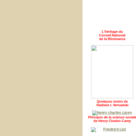
L'héritage du
Conseil National
de la Résistance
Quelques textes
de
Vladimir I. Vernadski
Principes de la science social
de Henry Charles Carey