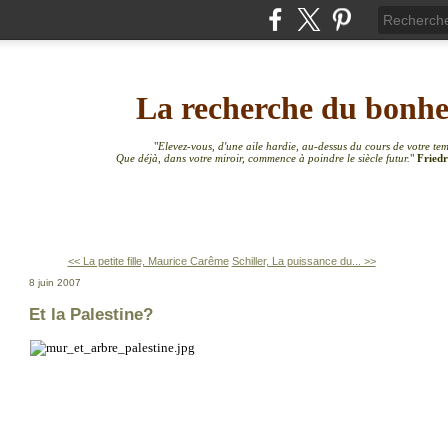
La recherche du bonh
"
Elevez-vous, d'une aile hardie, au-dessus du cours de votre te
Que déjà, dans votre miroir, commence à poindre le siècle futur.
"
Friedr
<< La petite fille, Maurice Carême
Schiller, La puissance du... >>
8 juin 2007
Et la Palestine?