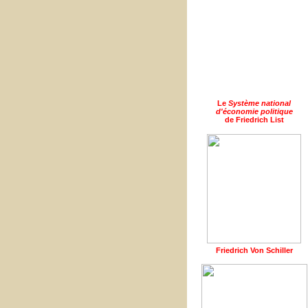
Le
Système national
d'économie politique
de Friedrich List
Friedrich Von Schiller