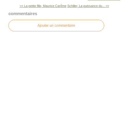
<< La petite fille, Maurice Carême
Schiller, La puissance du... >>
commentaires
Ajouter un commentaire