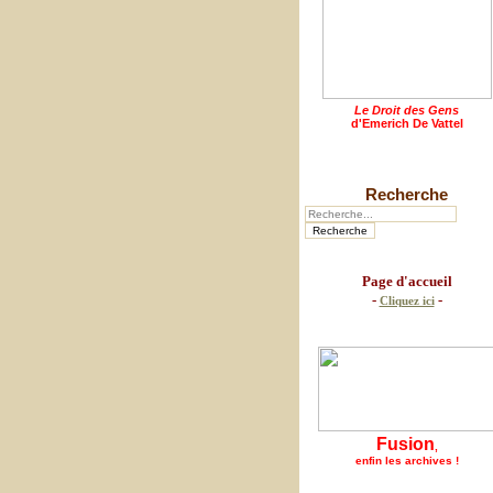
Le Droit des Gens
d'Emerich De Vattel
Recherche
Page d'accueil
-
-
Cliquez ici
Fusion
,
enfin les archives !