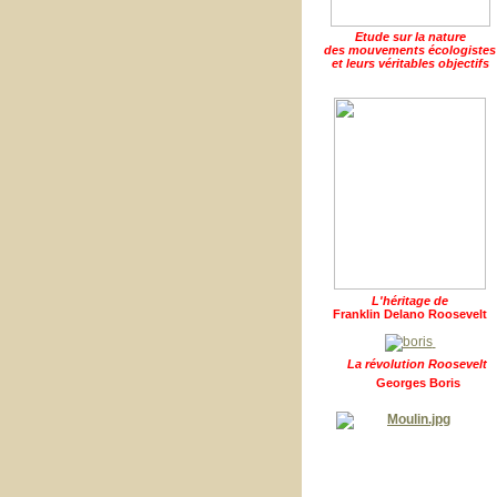
Etude sur la nature
des mouvements écologistes
et leurs véritables objectifs
L'héritage de
Franklin Delano Roosevelt
La révolution Roosevelt
Georges Boris