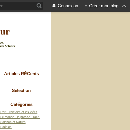
Connexion
+
Créer mon blog
eur
mps.
ich Schiller
Articles RÉCents
Selection
Catégories
L'art - l'histoire et les idées
Le monde - la presse - l'actu
Science et Nature
Poésies