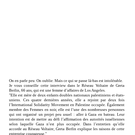
On en parle peu. On oublie. Mais ce qui se passe là-bas est intolérable.
Je vous conseille cette interview dans le Réseau Voltaire de Greta
Berlin, 66 ans, qui est une femme d’affaires de Los Angeles.
"Elle est mère de deux enfants doubles nationaux palestiniens et états-
uniens. Ces quatre dernières années, elle a rejoint par deux fois
l’International Solidarity Movement en Palestine occupée. Également
membre des Femmes en noir, elle est l’une des nombreuses personnes
qui ont organisé un projet peu usuel : aller à Gaza en bateau. Leur
intention est de mettre au défi l’affirmation des autorités israéliennes
selon laquelle Gaza n’est plus occupée. Dans l’entretien qu’elle
accorde au Réseau Voltaire, Greta Berlin explique les raisons de cette
entreprise courageuse."