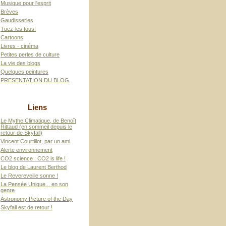
Musique pour l'esprit
Brèves
Gaudisseries
Tuez-les tous!
Cartoons
Livres - cinéma
Petites perles de culture
La vie des blogs
Quelques peintures
PRESENTATION DU BLOG
Liens
Le Mythe Climatique, de Benoît
Rittaud (en sommeil depuis le
retour de Skyfall)
Vincent Courtillot, par un ami
Alerte environnement
CO2 science : CO2 is life !
Le blog de Laurent Berthod
Le Revereveille sonne !
La Pensée Unique... en son
genre
Astronomy Picture of the Day
Skyfall est de retour !