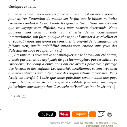
Quelques extraits:
(...)
Je le répète : nous devons faire tout ce qui est en notre pouvoir
pour attirer l’attention du monde sur le fait que le blocus militaire
israélien conduit à la mort lente les gens de Gaza. Nous savons bien
que ce voyage sera difficile, mais nous sommes déterminés. Nous
pouvons, soit nous lamenter sur l’inertie de la communauté
internationale, soit faire quelque chose pour l’amener à se réveiller et
à réagir. Si nous, qui avons pu constater la gravité de la situation, ne
faisons rien, quelle crédibilité aurons-nous encore aux yeux des
Palestiniens sous occupation ?
(...)
(...)
Presque tous ceux qui vont embarquer sur le bateau ont été battus,
blessés par balles, ou asphyxiés de gaz lacrymogènes par les militaires
israéliens. Beaucoup d’entre nous ont été arrêtés pour avoir protégé
des femmes et des enfants. Les autorités israéliennes savent très bien
que nous n’avons aucun lien avec des organisations terroristes. Mais
Israël est terrifié à l’idée que nous puissions revenir dans nos pays
respectifs dire la vérité sur ce que ses soldats font subir au peuple
palestinien sous occupation. C’est cela qu’Israël craint : la vérité
(...)
ici
La suite
e
Repost
0
Le monde - la presse - l'actu
Published by Kévin
-
dans
commenter cet article
…