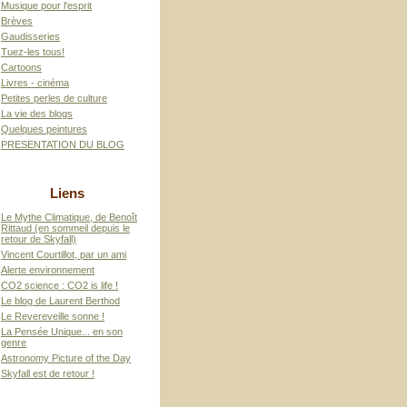
Musique pour l'esprit
Brèves
Gaudisseries
Tuez-les tous!
Cartoons
Livres - cinéma
Petites perles de culture
La vie des blogs
Quelques peintures
PRESENTATION DU BLOG
Liens
Le Mythe Climatique, de Benoît
Rittaud (en sommeil depuis le
retour de Skyfall)
Vincent Courtillot, par un ami
Alerte environnement
CO2 science : CO2 is life !
Le blog de Laurent Berthod
Le Revereveille sonne !
La Pensée Unique... en son
genre
Astronomy Picture of the Day
Skyfall est de retour !