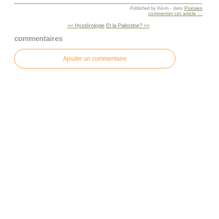
Poésies
Published by Kévin
-
dans
commenter cet article
…
<< Hystérologie
Et la Palestine? >>
commentaires
Ajouter un commentaire