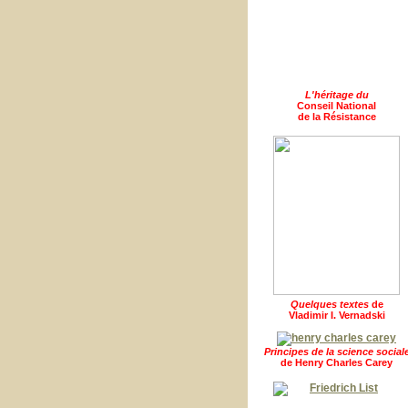
L'héritage du
Conseil National
de la Résistance
Quelques textes
de
Vladimir I. Vernadski
Principes de la science social
de Henry Charles Carey