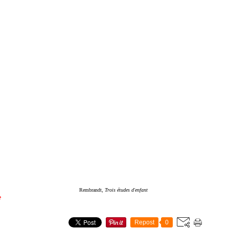
Rembrandt,
Trois études d'enfant
e
Repost
0