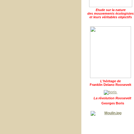
Etude sur la nature
des mouvements écologistes
et leurs véritables objectifs
L'héritage de
Franklin Delano Roosevelt
La révolution Roosevelt
Georges Boris