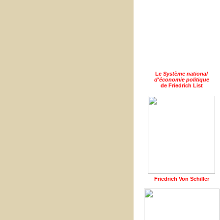
Le
Système national
d'économie politique
de Friedrich List
Friedrich Von Schiller