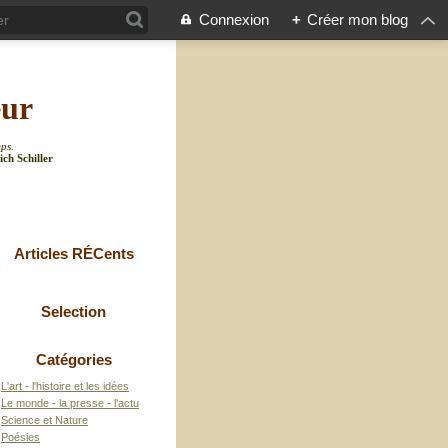
Connexion
+
Créer mon blog
eur
mps.
ich Schiller
Articles RÉCents
Selection
Catégories
L'art - l'histoire et les idées
Le monde - la presse - l'actu
Science et Nature
Poésies