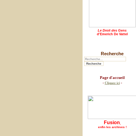
Le Droit des Gens
d'Emerich De Vattel
Recherche
Page d'accueil
-
-
Cliquez ici
Fusion
,
enfin les archives !