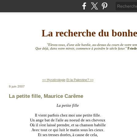
La recherche du bonh
"
Elevez-vous, d'une aile hardie, au-dessus du cours de votre te
Que déjà, dans votre miroir, commence à poindre le siècle futur.
"
Friedr
<< Hystérologie
Et la Palestine? >>
9 juin 2007
La petite fille, Maurice Carême
La petite fille
Il vient parfois chez moi une petite fille.
Un ange bat de l'aile au noeud de ses cheveux
Où il s'est laissé prendre, et sa chanson babille
Avec tout ce qui luit le matin sous les cieux.
Et ses tresses dorées, à cause de cela,