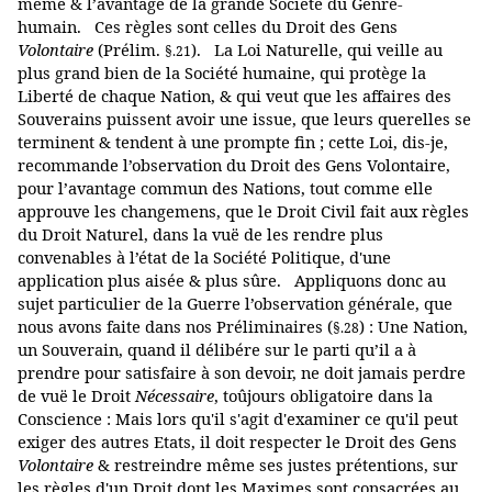
même & l’avantage de la grande Société du Genre-
humain. Ces règles sont celles du Droit des Gens
Volontaire
(Prélim.
). La Loi Naturelle, qui veille au
§.21
plus grand bien de la Société humaine, qui protège la
Liberté de chaque Nation, & qui veut que les affaires des
Souverains puissent avoir une issue, que leurs querelles se
terminent & tendent à une prompte fin ; cette Loi, dis-je,
recommande l’observation du Droit des Gens Volontaire,
pour l’avantage commun des Nations, tout comme elle
approuve les changemens, que le Droit Civil fait aux règles
du Droit Naturel, dans la vuë de les rendre plus
convenables à l’état de la Société Politique, d'une
application plus aisée & plus sûre. Appliquons donc au
sujet particulier de la Guerre l’observation générale, que
nous avons faite dans nos Préliminaires (
) : Une Nation,
§.28
un Souverain, quand il délibére sur le parti qu’il a à
prendre pour satisfaire à son devoir, ne doit jamais perdre
de vuë le Droit
Nécessaire
, toûjours obligatoire dans la
Conscience : Mais lors qu'il s'agit d'examiner ce qu'il peut
exiger des autres Etats, il doit respecter le Droit des Gens
Volontaire
& restreindre même ses justes prétentions, sur
les règles d'un Droit dont les Maximes sont consacrées au