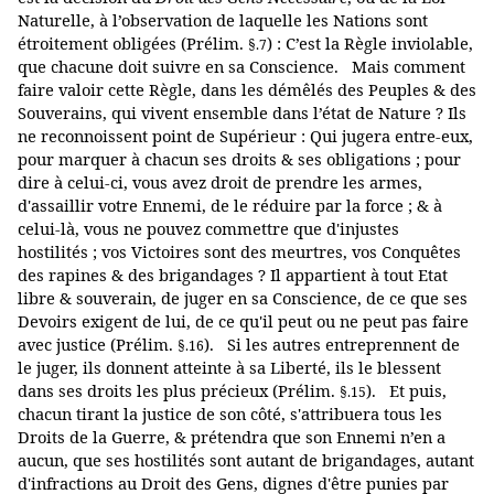
Naturelle, à l’observation de laquelle les Nations sont
étroitement obligées (Prélim.
) : C’est la Règle inviolable,
§.7
que chacune doit suivre en sa Conscience. Mais comment
faire valoir cette Règle, dans les démêlés des Peuples & des
Souverains, qui vivent ensemble dans l’état de Nature ? Ils
ne reconnoissent point de Supérieur : Qui jugera entre-eux,
pour marquer à chacun ses droits & ses obligations ; pour
dire à celui-ci, vous avez droit de prendre les armes,
d'assaillir votre Ennemi, de le réduire par la force ; & à
celui-là, vous ne pouvez commettre que d'injustes
hostilités ; vos Victoires sont des meurtres, vos Conquêtes
des rapines & des brigandages ? Il appartient à tout Etat
libre & souverain, de juger en sa Conscience, de ce que ses
Devoirs exigent de lui, de ce qu'il peut ou ne peut pas faire
avec justice (Prélim.
). Si les autres entreprennent de
§.16
le juger, ils donnent atteinte à sa Liberté, ils le blessent
dans ses droits les plus précieux (Prélim.
). Et puis,
§.15
chacun tirant la justice de son côté, s'attribuera tous les
Droits de la Guerre, & prétendra que son Ennemi n’en a
aucun, que ses hostilités sont autant de brigandages, autant
d'infractions au Droit des Gens, dignes d'être punies par