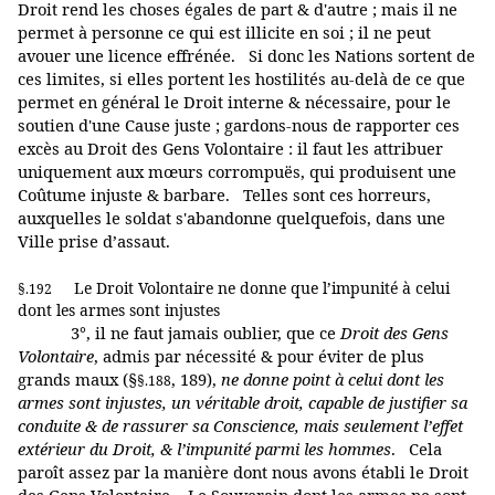
Droit rend les choses égales de part & d'autre ; mais il ne
permet à personne ce qui est illicite en soi ; il ne peut
avouer une licence effrénée. Si donc les Nations sortent de
ces limites, si elles portent les hostilités au-delà de ce que
permet en général le Droit interne & nécessaire, pour le
soutien d'une Cause juste ; gardons-nous de rapporter ces
excès au Droit des Gens Volontaire : il faut les attribuer
uniquement aux mœurs corrompuës, qui produisent une
Coûtume injuste & barbare. Telles sont ces horreurs,
auxquelles le soldat s'abandonne quelquefois, dans une
Ville prise d’assaut.
Le Droit Volontaire ne donne que l’impunité à celui
§.192
dont les armes sont injustes
3°, il ne faut jamais oublier, que ce
Droit des Gens
Volontaire
, admis par nécessité & pour éviter de plus
grands maux (§
, 189),
ne donne point à celui dont les
§.188
armes sont injustes, un véritable droit, capable de justifier sa
conduite & de rassurer sa Conscience, mais seulement l’effet
extérieur du Droit, & l’impunité parmi les hommes
. Cela
paroît assez par la manière dont nous avons établi le Droit
des Gens Volontaire. Le Souverain dont les armes ne sont