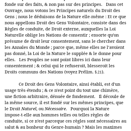
fonde sur des faits, & non pas sur des principes. Dans cet
Ouvrage, nous votons les Principes naturels du Droit des
Gens ; nous le déduisons de la Nature elle-même : Et ce que
nous appellons Droit des Gens Volontaire, consiste dans des
Règles de conduite, de Droit externe, auxquelles la Loi
Naturelle oblige les Nations de consentir ; ensorte qu’on
présume de droit leur consentement, sans le chercher dans
les Annales du Monde ; parce que, même elles ne l’avoient
pas donné, la Loi de la Nature le supplée & le donne pour
elles. Les Peuples ne sont point libres ici dans leur
consentement ; & celui qui le refuseroit, blesseroit les
Droits communs des Nations (voyez Prélim.
).
§.21
Ce Droit des Gens Volontaire, ainsi établi, est d'un
usage très-étendu ; & ce n'est point du tout une chimère,
une fiction arbitraire, dénuée de fondement. Il découle de
la même source, il est fondé sur les mêmes principes, que
le Droit
Naturel
, ou
Nécessaire
. Pourquoi la Nature
impose-t-elle aux hommes telles ou telles règles de
conduite, si ce n’est parceque ces règles sont nécessaires au
salut & au bonheur du Genre-humain ? Mais les maximes