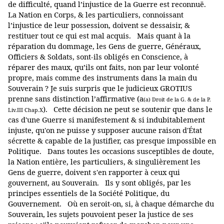
de difficulté, quand l’injustice de la Guerre est reconnuë.
La Nation en Corps, & les particuliers, connoissant
l’injustice de leur possession, doivent se dessaisir, &
restituer tout ce qui est mal acquis. Mais quant à la
réparation du dommage, les Gens de guerre, Généraux,
Officiers & Soldats, sont-ils obligés en Conscience, à
réparer des maux, qu’ils ont faits, non par leur volonté
propre, mais comme des instruments dans la main du
Souverain ? Je suis surpris que le judicieux GROTIUS
prenne sans distinction l’affirmative (a
(a) Droit de la G. & de la P.
). Cette décision ne peut se soutenir que dans le
Liv.III Chap.X
cas d'une Guerre si manifestement & si indubitablement
injuste, qu'on ne puisse y supposer aucune raison d'État
sécrette & capable de la justifier, cas presque impossible en
Politique. Dans toutes les occasions susceptibles de doute,
la Nation entière, les particuliers, & singulièrement les
Gens de guerre, doivent s'en rapporter à ceux qui
gouvernent, au Souverain. Ils y sont obligés, par les
principes essentiels de la Société Politique, du
Gouvernement. Où en seroit-on, si, à chaque démarche du
Souverain, les sujets pouvoient peser la justice de ses