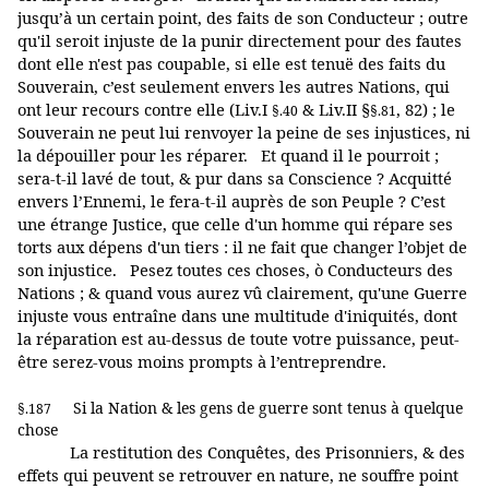
jusqu’à un certain point, des faits de son Conducteur ; outre
qu'il seroit injuste de la punir directement pour des fautes
dont elle n'est pas coupable, si elle est tenuë des faits du
Souverain, c’est seulement envers les autres Nations, qui
ont leur recours contre elle (Liv.I
& Liv.II §
, 82) ; le
§.40
§.81
Souverain ne peut lui renvoyer la peine de ses injustices, ni
la dépouiller pour les réparer. Et quand il le pourroit ;
sera-t-il lavé de tout, & pur dans sa Conscience ? Acquitté
envers l’Ennemi, le fera-t-il auprès de son Peuple ? C’est
une étrange Justice, que celle d'un homme qui répare ses
torts aux dépens d'un tiers : il ne fait que changer l’objet de
son injustice. Pesez toutes ces choses, ò Conducteurs des
Nations ; & quand vous aurez vû clairement, qu'une Guerre
injuste vous entraîne dans une multitude d'iniquités, dont
la réparation est au-dessus de toute votre puissance, peut-
être serez-vous moins prompts à l’entreprendre.
Si la Nation & les gens de guerre sont tenus à quelque
§.187
chose
La restitution des Conquêtes, des Prisonniers, & des
effets qui peuvent se retrouver en nature, ne souffre point