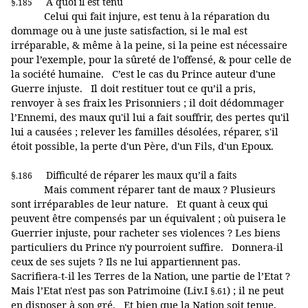
À
quoi il est tenu
§.185
Celui qui fait injure, est tenu à la réparation du
dommage ou à une juste satisfaction, si le mal est
irréparable, & même à la peine, si la peine est nécessaire
pour l’exemple, pour la sûreté de l’offensé, & pour celle de
la société humaine. C’est le cas du Prince auteur d'une
Guerre injuste. Il doit restituer tout ce qu’il a pris,
renvoyer à ses fraix les Prisonniers ; il doit dédommager
l’Ennemi, des maux qu'il lui a fait souffrir, des pertes qu'il
lui a causées ; relever les familles désolées, réparer, s'il
étoit possible, la perte d'un Père, d'un Fils, d'un Epoux.
Difficulté de réparer les maux qu’il a faits
§.186
Mais comment réparer tant de maux ? Plusieurs
sont irréparables de leur nature. Et quant à ceux qui
peuvent être compensés par un équivalent ; où puisera le
Guerrier injuste, pour racheter ses violences ? Les biens
particuliers du Prince n'y pourroient suffire. Donnera-il
ceux de ses sujets ? Ils ne lui appartiennent pas.
Sacrifiera-t-il les Terres de la Nation, une partie de l’Etat ?
Mais l’Etat n'est pas son Patrimoine (Liv.I
) ; il ne peut
§.61
en disposer à son gré. Et bien que la Nation soit tenue,