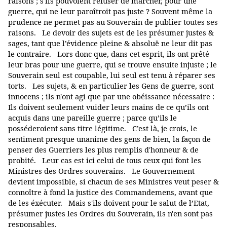
raisons ; s'ils pouvoient refuser de marcher, pour une
guerre, qui ne leur paroîtroit pas juste ? Souvent même la
prudence ne permet pas au Souverain de publier toutes ses
raisons. Le devoir des sujets est de les présumer justes &
sages, tant que l’évidence pleine & absoluë ne leur dit pas
le contraire. Lors donc que, dans cet esprit, ils ont prêté
leur bras pour une guerre, qui se trouve ensuite injuste ; le
Souverain seul est coupable, lui seul est tenu à réparer ses
torts. Les sujets, & en particulier les Gens de guerre, sont
innocens ; ils n'ont agi que par une obéissance nécessaire :
Ils doivent seulement vuider leurs mains de ce qu’ils ont
acquis dans une pareille guerre ; parce qu’ils le
posséderoient sans titre légitime. C’est là, je crois, le
sentiment presque unanime des gens de bien, la façon de
penser des Guerriers les plus remplis d'honneur & de
probité. Leur cas est ici celui de tous ceux qui font les
Ministres des Ordres souverains. Le Gouvernement
devient impossible, si chacun de ses Ministres veut peser &
connoître à fond la justice des Commandemens, avant que
de les éxécuter. Mais s'ils doivent pour le salut de l’Etat,
présumer justes les Ordres du Souverain, ils n'en sont pas
responsables.