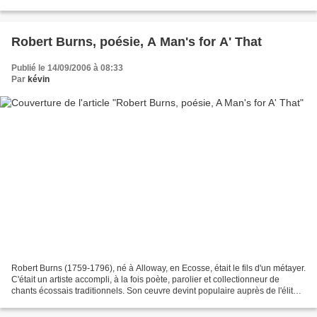
à les entendre...
Robert Burns, poésie, A Man's for A' That
Publié le 14/09/2006 à 08:33
Par
kévin
Robert Burns (1759-1796), né à Alloway, en Ecosse, était le fils d'un métayer.
C'était un artiste accompli, à la fois poète, parolier et collectionneur de
chants écossais traditionnels. Son ceuvre devint populaire auprès de l'élite
littéraire d'Édimbourg...