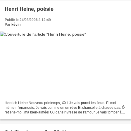
Henri Heine, poésie
Publié le 24/08/2006 à 12:49
Par
kévin
Henrich Heine Nouveau printemps, XXII Je vais parmi les fleurs Et moi-
même m'épanouis; Je vais comme en un rêve Et chancelle à chaque pas. Ô
retiens-moi, ma bien-aimée! Ou dans l'ivresse de l'amour Je vais tomber à
tes pieds, Et le jardin est plein de...