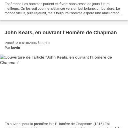
Espérance Les hommes parlent et rêvent sans cesse de jours futurs
meilleurs. On les voit courir et s'élancer vers un but fortuné, un but doré. Le
monde vieillit, puis rajeunit, mais toujours l'homme espère une amélioration.
L'espérance l'introduit dans...
John Keats, en ouvrant l'Homère de Chapman
Publié le 03/10/2006 à 09:10
Par
kévin
En ouvrant pour la première fois l' Homère de Chapman* (1816) J'ai