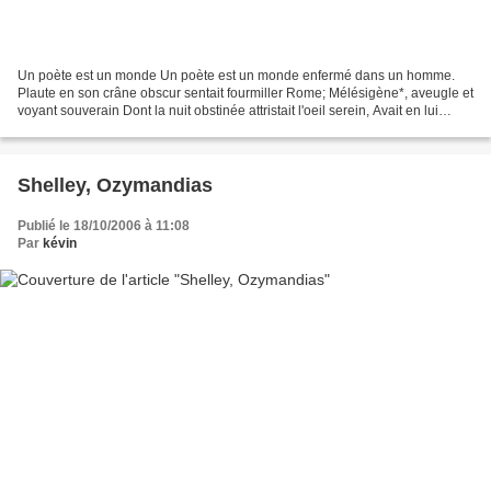
Un poète est un monde Un poète est un monde enfermé dans un homme.
Plaute en son crâne obscur sentait fourmiller Rome; Mélésigène*, aveugle et
voyant souverain Dont la nuit obstinée attristait l'oeil serein, Avait en lui
Calchas, Hector, Patrocle, Achille;...
Shelley, Ozymandias
Publié le 18/10/2006 à 11:08
Par
kévin