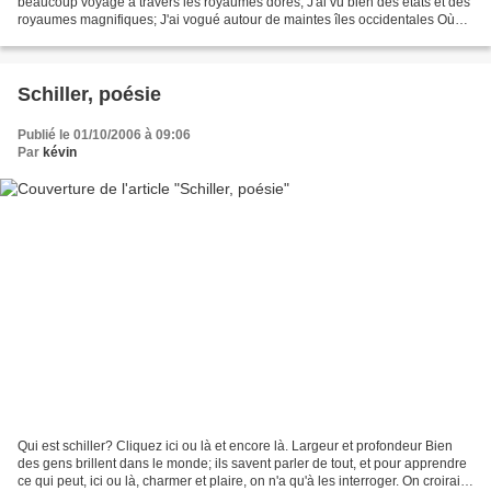
beaucoup voyagé à travers les royaumes dorés, J'ai vu bien des états et des
royaumes magnifiques; J'ai vogué autour de maintes îles occidentales Où
les bardes restent fidèles au culte...
Schiller, poésie
Publié le 01/10/2006 à 09:06
Par
kévin
Qui est schiller? Cliquez ici ou là et encore là. Largeur et profondeur Bien
des gens brillent dans le monde; ils savent parler de tout, et pour apprendre
ce qui peut, ici ou là, charmer et plaire, on n'a qu'à les interroger. On croirait,