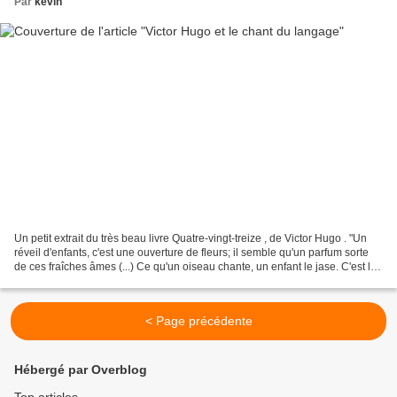
Par
kévin
Un petit extrait du très beau livre Quatre-vingt-treize , de Victor Hugo . "Un
réveil d'enfants, c'est une ouverture de fleurs; il semble qu'un parfum sorte
de ces fraîches âmes (...) Ce qu'un oiseau chante, un enfant le jase. C'est le
même hymne. Hymne...
< Page précédente
Hébergé par Overblog