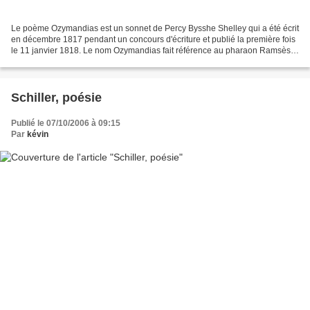
Le poème Ozymandias est un sonnet de Percy Bysshe Shelley qui a été écrit
en décembre 1817 pendant un concours d'écriture et publié la première fois
le 11 janvier 1818. Le nom Ozymandias fait référence au pharaon Ramsès II.
Ce sonnet traite un certain...
Schiller, poésie
Publié le 07/10/2006 à 09:15
Par
kévin