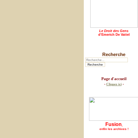
Le Droit des Gens
d'Emerich De Vattel
Recherche
Page d'accueil
-
-
Cliquez ici
Fusion
,
enfin les archives !