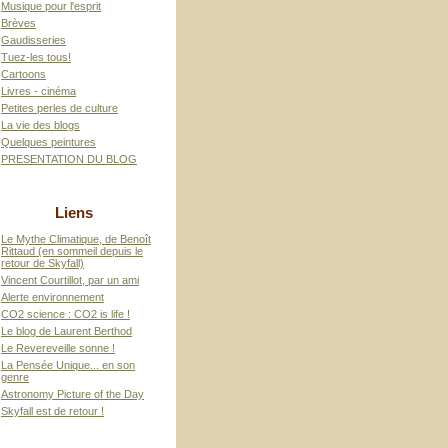
Musique pour l'esprit
Brèves
Gaudisseries
Tuez-les tous!
Cartoons
Livres - cinéma
Petites perles de culture
La vie des blogs
Quelques peintures
PRESENTATION DU BLOG
Liens
Le Mythe Climatique, de Benoît
Rittaud (en sommeil depuis le
retour de Skyfall)
Vincent Courtillot, par un ami
Alerte environnement
CO2 science : CO2 is life !
Le blog de Laurent Berthod
Le Revereveille sonne !
La Pensée Unique... en son
genre
Astronomy Picture of the Day
Skyfall est de retour !