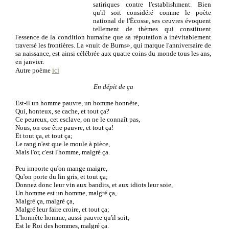
satiriques contre l'establishment. Bien
qu'il soit considéré comme le poète
national de l'Écosse, ses ceuvres évoquent
tellement de thèmes qui constituent
l'essence de la condition humaine que sa réputation a inévitablement
traversé les frontières. La «nuit de Burns», qui marque l'anniversaire de
sa naissance, est ainsi célébrée aux quatre coins du monde tous les ans,
en janvier.
ici
Autre poème
En dépit de ça
Est-il un homme pauvre, un homme honnête,
Qui, honteux, se cache, et tout ça?
Ce peureux, cet esclave, on ne le connaît pas,
Nous, on ose être pauvre, et tout ça!
Et tout ça, et tout ça;
Le rang n'est que le moule à pièce,
Mais l'or, c'est l'homme, malgré ça.
Peu importe qu'on mange maigre,
Qu'on porte du lin gris, et tout ça;
Donnez donc leur vin aux bandits, et aux idiots leur soie,
Un homme est un homme, malgré ça,
Malgré ça, malgré ça,
Malgré leur faire croire, et tout ça;
L'honnête homme, aussi pauvre qu'il soit,
Est le Roi des hommes, malgré ça.