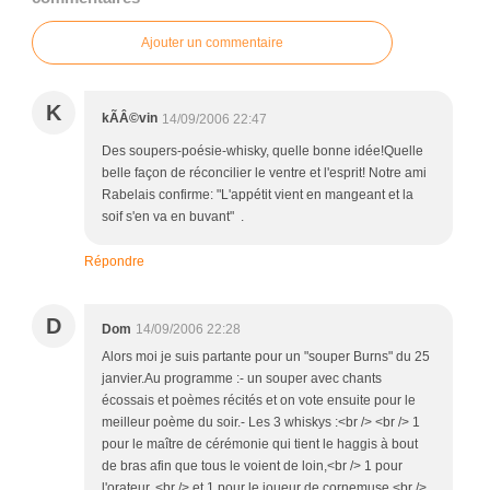
Ajouter un commentaire
K
kÃÂ©vin
14/09/2006 22:47
Des soupers-poésie-whisky, quelle bonne idée!Quelle
belle façon de réconcilier le ventre et l'esprit! Notre ami
Rabelais confirme: "L'appétit vient en mangeant et la
soif s'en va en buvant" .
Répondre
D
Dom
14/09/2006 22:28
Alors moi je suis partante pour un "souper Burns" du 25
janvier.Au programme :- un souper avec chants
écossais et poèmes récités et on vote ensuite pour le
meilleur poème du soir.- Les 3 whiskys :<br /> <br /> 1
pour le maître de cérémonie qui tient le haggis à bout
de bras afin que tous le voient de loin,<br /> 1 pour
l'orateur, <br /> et 1 pour le joueur de cornemuse.<br />