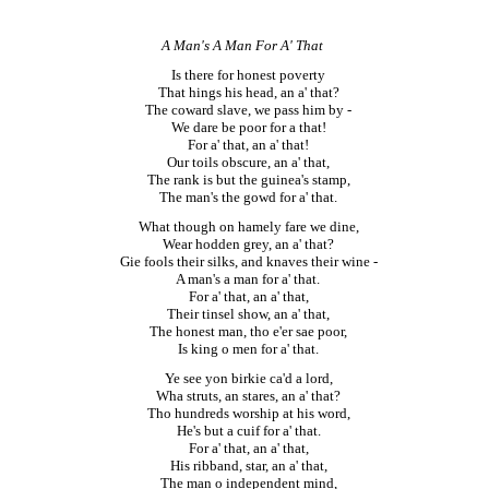
A Man's A Man For A' That
Is there for honest poverty
That hings his head, an a' that?
The coward slave, we pass him by -
We dare be poor for a that!
For a' that, an a' that!
Our toils obscure, an a' that,
The rank is but the guinea's stamp,
The man's the gowd for a' that.
What though on hamely fare we dine,
Wear hodden grey, an a' that?
Gie fools their silks, and knaves their wine -
A man's a man for a' that.
For a' that, an a' that,
Their tinsel show, an a' that,
The honest man, tho e'er sae poor,
Is king o men for a' that.
Ye see yon birkie ca'd a lord,
Wha struts, an stares, an a' that?
Tho hundreds worship at his word,
He's but a cuif for a' that.
For a' that, an a' that,
His ribband, star, an a' that,
The man o independent mind,