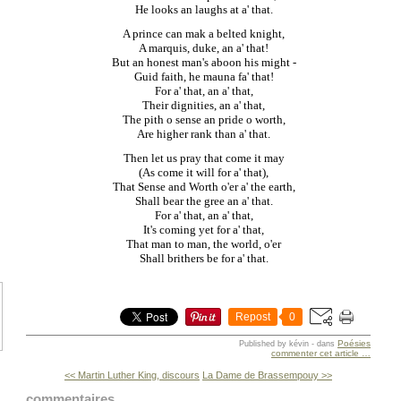
He looks an laughs at a' that.
A prince can mak a belted knight,
A marquis, duke, an a' that!
But an honest man's aboon his might -
Guid faith, he mauna fa' that!
For a' that, an a' that,
Their dignities, an a' that,
The pith o sense an pride o worth,
Are higher rank than a' that.
Then let us pray that come it may
(As come it will for a' that),
That Sense and Worth o'er a' the earth,
Shall bear the gree an a' that.
For a' that, an a' that,
It's coming yet for a' that,
That man to man, the world, o'er
Shall brithers be for a' that.
Repost
0
Poésies
Published by kévin
-
dans
commenter cet article
…
<< Martin Luther King, discours
La Dame de Brassempouy >>
commentaires