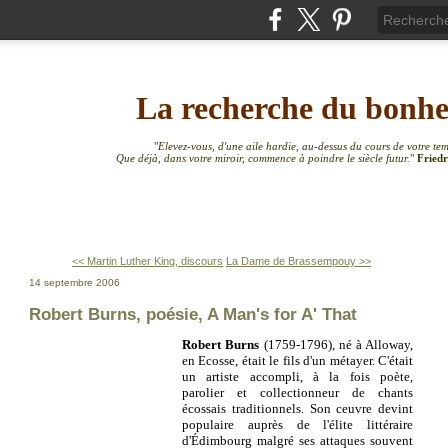
La recherche du bonh
"
Elevez-vous, d'une aile hardie, au-dessus du cours de votre te
Que déjà, dans votre miroir, commence à poindre le siècle futur.
"
Friedr
<< Martin Luther King, discours
La Dame de Brassempouy >>
14 septembre 2006
Robert Burns, poésie, A Man's for A' That
Robert Burns
(1759-1796), né à Alloway,
en Ecosse, était le fils d'un métayer. C'était
un artiste accompli, à la fois poète,
parolier et collectionneur de chants
écossais traditionnels. Son ceuvre devint
populaire auprès de l'élite littéraire
d'Édimbourg malgré ses attaques souvent