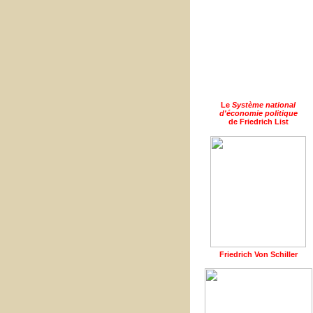
Le
Système national
d'économie politique
de Friedrich List
Friedrich Von Schiller