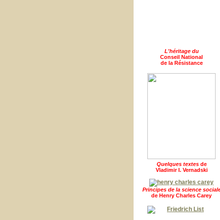
L'héritage du
Conseil National
de la Résistance
Quelques textes
de
Vladimir I. Vernadski
Principes de la science social
de Henry Charles Carey