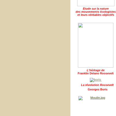
Etude sur la nature
des mouvements écologistes
et leurs véritables objectifs
L'héritage de
Franklin Delano Roosevelt
La révolution Roosevelt
Georges Boris