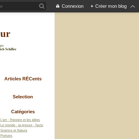
Connexion
+
Créer mon blog
eur
mps.
ich Schiller
Articles RÉCents
Selection
Catégories
L'art - l'histoire et les idées
Le monde - la presse - l'actu
Science et Nature
Poésies