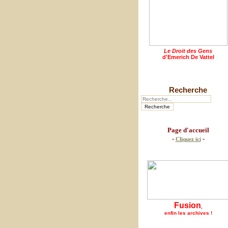
Le Droit des Gens
d'Emerich De Vattel
Recherche
Page d'accueil
-
-
Cliquez ici
Fusion
,
enfin les archives !