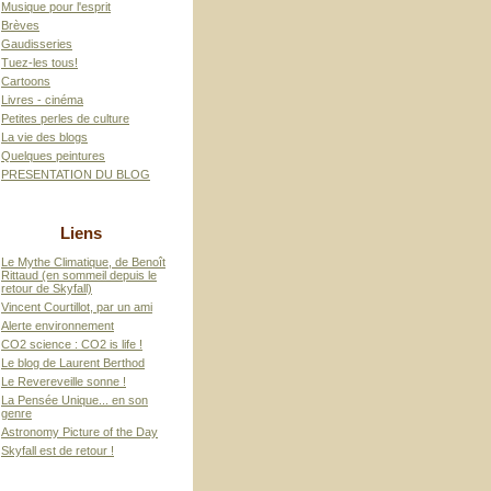
Musique pour l'esprit
Brèves
Gaudisseries
Tuez-les tous!
Cartoons
Livres - cinéma
Petites perles de culture
La vie des blogs
Quelques peintures
PRESENTATION DU BLOG
Liens
Le Mythe Climatique, de Benoît
Rittaud (en sommeil depuis le
retour de Skyfall)
Vincent Courtillot, par un ami
Alerte environnement
CO2 science : CO2 is life !
Le blog de Laurent Berthod
Le Revereveille sonne !
La Pensée Unique... en son
genre
Astronomy Picture of the Day
Skyfall est de retour !