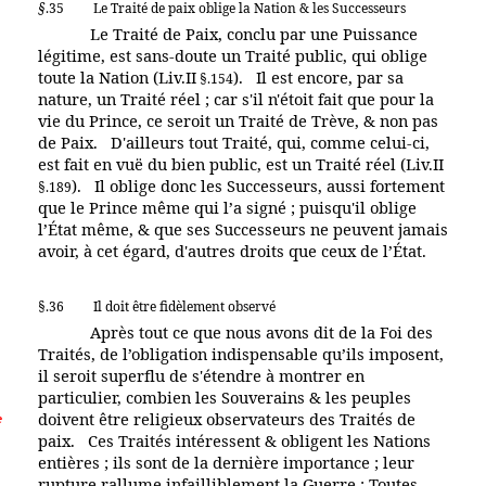
§
.35
Le Traité de paix oblige la Nation & les Successeurs
Le Traité de Paix, conclu par une Puissance
légitime, est sans-doute un Traité public, qui oblige
toute la Nation (Liv.II
). Il est encore, par sa
§.154
nature, un Traité réel ; car s'il n'étoit fait que pour la
vie du Prince, ce seroit un Traité de Trève, & non pas
de Paix. D'ailleurs tout Traité, qui, comme celui-ci,
est fait en vuë du bien public, est un Traité réel (Liv.II
). Il oblige donc les Successeurs, aussi fortement
§.189
que le Prince même qui l’a signé ; puisqu'il oblige
l’État même, & que ses Successeurs ne peuvent jamais
avoir, à cet égard, d'autres droits que ceux de l’État.
§.36
Il doit être fidèlement observé
Après tout ce que nous avons dit de la Foi des
Traités, de l’obligation indispensable qu’ils imposent,
il seroit superflu de s'étendre à montrer en
particulier, combien les Souverains & les peuples
doivent être religieux observateurs des Traités de
e
paix. Ces Traités intéressent & obligent les Nations
entières ; ils sont de la dernière importance ; leur
rupture rallume infailliblement la Guerre : Toutes