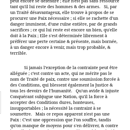
peut encore se défendre ; elle n'est pas sans ressource
tant qu'il lui reste des hommes & des armes. Si, par
un Traité désavantageux, elle trouve à propos de se
procurer une Paix nécessaire ; si elle se rachette d'un
danger imminent, d'une ruïne entière, par de grands
sacrifices ; ce qui lui reste est encore un bien, qu'elle
doit à la Paix ; Elle s'est déterminée librement à
préférer une perte certaine & présente, mais bornée,
à un danger encore à venir, mais trop probable, &
terrible.
Si jamais l’exception de la contrainte peut être
alléguée ; c’est contre un acte, qui ne mérite pas le
nom de Traité de paix, contre une soumission forcée à
des Conditions, qui blessent également la Justice &
tous les devoirs de l’humanité. Qu'un avide & injuste
Conquérant subjugue une Nation, qu'il la force à
accepter des Conditions dures, honteuses,
insupportables ; la nécessité la contraint à se
soumettre. Mais ce repos apparent n'est pas une
Paix : C’est une oppression que l’on souffre, tandis
qu’on manque de moyens pour s'en délivrer, & contre