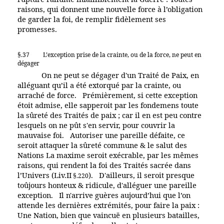
raisons, qui donnent une nouvelle force à l’obligation
de garder la foi, de remplir fidèlement ses
promesses.
§.37
L’exception prise de la crainte, ou de la force, ne peut en
dégager
On ne peut se dégager d'un Traité de Paix, en
alléguant qu’il a été extorqué par la crainte, ou
arraché de force. Prémièrement, si cette exception
étoit admise, elle sapperoit par les fondemens toute
la sûreté des Traités de paix ; car il en est peu contre
lesquels on ne pût s'en servir, pour couvrir la
mauvaise foi. Autoriser une pareille défaite, ce
seroit attaquer la sûreté commune & le salut des
Nations La maxime seroit exécrable, par les mêmes
raisons, qui rendent la foi des Traités sacrée dans
l’Univers (Liv.II
). D'ailleurs, il seroit presque
§.220
toûjours honteux & ridicule, d'alléguer une pareille
exception. Il n'arrive guères aujourd’hui que l’on
attende les dernières extrémités, pour faire la paix :
Une Nation, bien que vaincuë en plusieurs batailles,