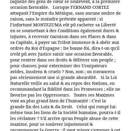
laquelle des gens de cœur se soulèvent, à la prémiére
occasion favorable. Lorsque FERNAND CORTEZ
attaquoit l’Empire du Méxique, sans aucune ombre de
raison, sans le moindre prétexte apparent ; si
l’infortuné MONTEZUMA eût pû racheter sa Liberté
en se soumettant à des Conditions également dures &
injustes, à recevoir Garnison dans ses Places & dans
sa Capitale, à payer un Tribut immense & à obéir aux
ordres du Roi d'Espagne : De bonne-foi, dira-t-on qu'il
n’eût pû avec Justice saisir une occasion favorable,
pour rentrer dans ses droits & délivrer son peuple ;
pour chasser, pour exterminer des Usurpateurs
avides, insolens & cruels ? Non, non ; on n'avancera
pas sérieusement une si grande absurdité. Si la Loi
Naturelle veille au salut & au repos des Nations, en
recommandant la fidélité dans les Promesses ; elle ne
favorise pas les Oppresseurs. Toutes ses Maximes
vont au plus grand bien de l’humanité : C’est la
grande fin des Loix & du Droit. Celui qui rompt lui-
même tous les liens de la Société humaine, pourra-t-il
les réclamer ? S'il arrive qu'un Peuple abuse de cette
maxime, pour se soulever injustement &
recommencer la Guerre ; il vaut mieux s'exposer à cet