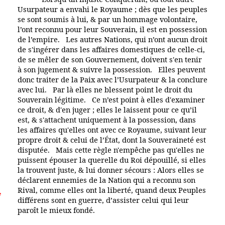
Usurpateur a envahi le Royaume ; dès que les peuples
se sont soumis à lui, & par un hommage volontaire,
l’ont reconnu pour leur Souverain, il est en possession
de l’empire. Les autres Nations, qui n’ont aucun droit
de s'ingérer dans les affaires domestiques de celle-ci,
de se mêler de son Gouvernement, doivent s'en tenir
à son jugement & suivre la possession. Elles peuvent
donc traiter de la Paix avec l’Usurpateur & la conclure
avec lui. Par là elles ne blessent point le droit du
Souverain légitime. Ce n’est point à elles d'examiner
ce droit, & d'en juger ; elles le laissent pour ce qu’il
est, & s'attachent uniquement à la possession, dans
les affaires qu'elles ont avec ce Royaume, suivant leur
propre droit & celui de l’État, dont la Souveraineté est
disputée. Mais cette règle n'empêche pas qu'elles ne
puissent épouser la querelle du Roi dépouillé, si elles
la trouvent juste, & lui donner sécours : Alors elles se
déclarent ennemies de la Nation qui a reconnu son
Rival, comme elles ont la liberté, quand deux Peuples
e
différens sont en guerre, d’assister celui qui leur
paroît le mieux fondé.