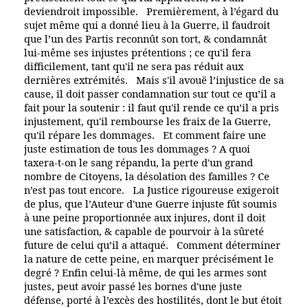
deviendroit impossible. Premièrement, à l’égard du
sujet même qui a donné lieu à la Guerre, il faudroit
que l’un des Partis reconnût son tort, & condamnât
lui-même ses injustes prétentions ; ce qu'il fera
difficilement, tant qu'il ne sera pas réduit aux
dernières extrémités. Mais s'il avouë l’injustice de sa
cause, il doit passer condamnation sur tout ce qu’il a
fait pour la soutenir : il faut qu'il rende ce qu’il a pris
injustement, qu'il rembourse les fraix de la Guerre,
qu'il répare les dommages. Et comment faire une
juste estimation de tous les dommages ? A quoi
taxera-t-on le sang répandu, la perte d'un grand
nombre de Citoyens, la désolation des familles ? Ce
n’est pas tout encore. La Justice rigoureuse exigeroit
de plus, que l’Auteur d'une Guerre injuste fût soumis
à une peine proportionnée aux injures, dont il doit
une satisfaction, & capable de pourvoir à la sûreté
future de celui qu’il a attaqué. Comment déterminer
la nature de cette peine, en marquer précisément le
degré ? Enfin celui-là même, de qui les armes sont
justes, peut avoir passé les bornes d'une juste
défense, porté à l’excès des hostilités, dont le but étoit