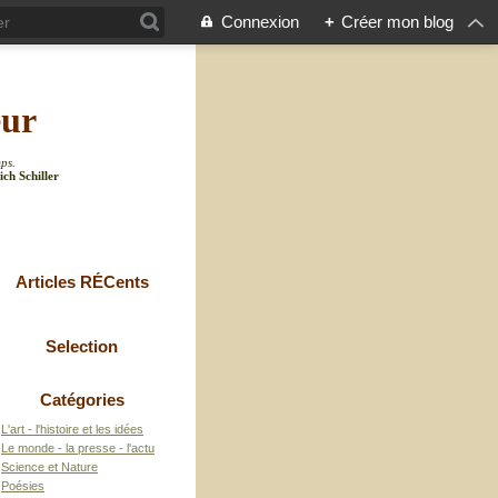
Connexion
+
Créer mon blog
eur
mps.
ich Schiller
Articles RÉCents
Selection
Catégories
L'art - l'histoire et les idées
Le monde - la presse - l'actu
Science et Nature
Poésies