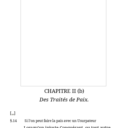
CHAPITRE II (b)
Des Traités de Paix.
[...]
§.14
Si l’on peut faire la pais avec un Usurpateur
Lorsqu’un injuste Conquérant, ou tout autre