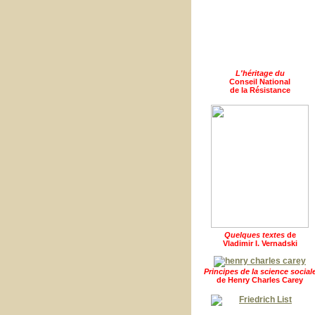
L'héritage du
Conseil National
de la Résistance
Quelques textes
de
Vladimir I. Vernadski
Principes de la science social
de Henry Charles Carey