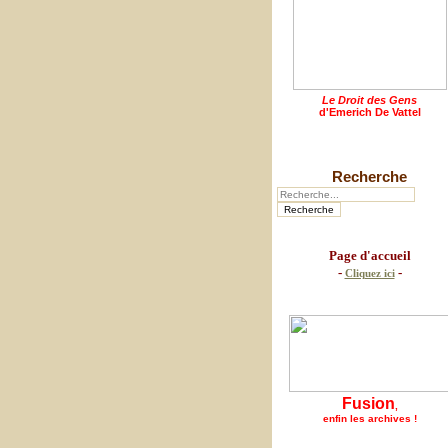
Le Droit des Gens
d'Emerich De Vattel
Recherche
Page d'accueil
-
-
Cliquez ici
Fusion
,
enfin les archives !