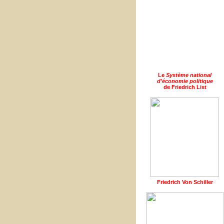
Le
Système national
d'économie politique
de Friedrich List
Friedrich Von Schiller