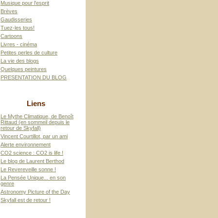
Musique pour l'esprit
Brèves
Gaudisseries
Tuez-les tous!
Cartoons
Livres - cinéma
Petites perles de culture
La vie des blogs
Quelques peintures
PRESENTATION DU BLOG
Liens
Le Mythe Climatique, de Benoît
Rittaud (en sommeil depuis le
retour de Skyfall)
Vincent Courtillot, par un ami
Alerte environnement
CO2 science : CO2 is life !
Le blog de Laurent Berthod
Le Revereveille sonne !
La Pensée Unique... en son
genre
Astronomy Picture of the Day
Skyfall est de retour !