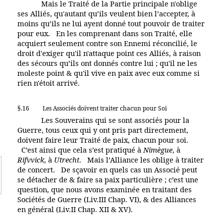
Mais le Traité de la Partie principale n'oblige
ses Alliés, qu'autant qu’ils veulent bien l’accepter, à
moins qu’ils ne lui ayent donné tout pouvoir de traiter
pour eux. En les comprenant dans son Traité, elle
acquiert seulement contre son Ennemi réconcilié, le
droit d'exiger qu'il n'attaque point ces Alliés, à raison
des sécours qu’ils ont donnés contre lui ; qu'il ne les
moleste point & qu'il vive en paix avec eux comme si
rien n'étoit arrivé.
§.16
Les Associés doivent traiter chacun pour Soi
Les Souverains qui se sont associés pour la
Guerre, tous ceux qui y ont pris part directement,
doivent faire leur Traité de paix, chacun pour soi.
C’est ainsi que cela s’est pratiqué à
Nimègue
, à
Rifvvick
, à
Utrecht
. Mais l’Alliance les oblige à traiter
de concert. De sçavoir en quels cas un Associé peut
se détacher de & faire sa paix particulière ; c’est une
question, que nous avons examinée en traitant des
Sociétés de Guerre (Liv.III Chap. VI), & des Alliances
en général (Liv.II Chap. XII & XV).