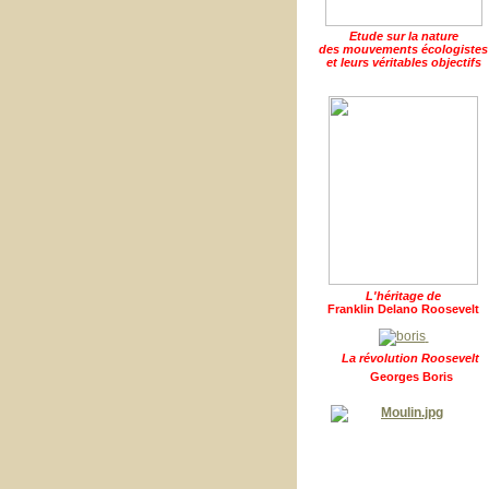
Etude sur la nature
des mouvements écologistes
et leurs véritables objectifs
L'héritage de
Franklin Delano Roosevelt
La révolution Roosevelt
Georges Boris