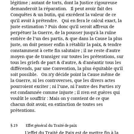
légitime ; autant de torts, dont la Justice rigoureuse
demanderoit la réparation. Il peut avoir fait des
Conquêtes & un butin, qui excédent la valeur de ce
qu'il avoit à prétendre. Qui en fera le calcul exact, la
juste estimation ? Puis donc qu'il seroit affreux de
perpétuer la Guerre, de la pousser jusqu'à la ruïne
entière de l’un des partis, & que dans la Cause la plus
juste, on doit penser enfin à rétablir la paix, & tendre
constamment à cette fin salutaire ; il ne reste d'autre
moyen que de transiger sur toutes les prétentions, sur
tous les griefs de part & d'autre, & d'anéantir tous les
différends, par une Convention, la plus équitable qu'il
soit possible. On n'y décide point la Cause même de
la Guerre, ni les controverses, que les divers actes
pourroient exciter ; ni l’une, ni l’autre des Parties n'y
est condamnée comme injuste ; il n'en est guères qui
voulût le souffrir : Mais on y convient de ce que
chacun doit avoir, en extinction de toutes ses
prétentions.
§.19
Effet général du Traité de paix
L’effet du Traité de Paix est de mettre fin à la