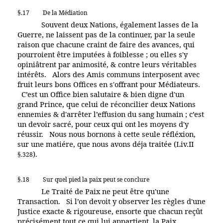
§.17
De la Médiation
Souvent deux Nations, également lasses de la
Guerre, ne laissent pas de la continuer, par la seule
raison que chacune craint de faire des avances, qui
pourroient être imputées à foiblesse ; ou elles s'y
opiniâtrent par animosité, & contre leurs véritables
intérêts. Alors des Amis communs interposent avec
fruit leurs bons Offices en s'offrant pour Médiateurs.
C’est un Office bien salutaire & bien digne d'un
grand Prince, que celui de réconcilier deux Nations
ennemies & d'arrêter l’effusion du sang humain ; c’est
un devoir sacré, pour ceux qui ont les moyens d'y
réussir. Nous nous bornons à cette seule réfléxion,
sur une matiére, que nous avons déja traitée (Liv.II
).
§.328
§.18
Sur quel pied la paix peut se conclure
Le Traité de Paix ne peut être qu'une
Transaction. Si l’on devoit y observer les règles d'une
Justice exacte & rigoureuse, ensorte que chacun reçût
précisément tout ce qui lui appartient, la Paix