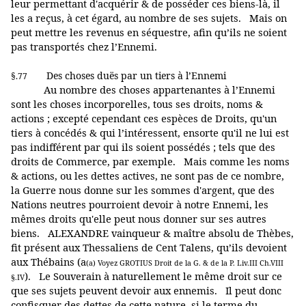
leur permettant d'acquérir & de posséder ces biens-là, il
les a reçus, à cet égard, au nombre de ses sujets. Mais on
peut mettre les revenus en séquestre, afin qu’ils ne soient
pas transportés chez l’Ennemi.
Des choses duës par un tiers à l’Ennemi
§.77
Au nombre des choses appartenantes à l’Ennemi
sont les choses incorporelles, tous ses droits, noms &
actions ; excepté cependant ces espèces de Droits, qu'un
tiers à concédés & qui l’intéressent, ensorte qu'il ne lui est
pas indifférent par qui ils soient possédés ; tels que des
droits de Commerce, par exemple. Mais comme les noms
& actions, ou les dettes actives, ne sont pas de ce nombre,
la Guerre nous donne sur les sommes d'argent, que des
Nations neutres pourroient devoir à notre Ennemi, les
mêmes droits qu'elle peut nous donner sur ses autres
biens. ALEXANDRE vainqueur & maître absolu de Thèbes,
fit présent aux Thessaliens de Cent Talens, qu’ils devoient
aux Thébains (a
(a) Voyez GROTIUS Droit de la G. & de la P. Liv.III Ch.VIII
). Le Souverain à naturellement le même droit sur ce
§.IV
que ses sujets peuvent devoir aux ennemis. Il peut donc
confisquer des dettes de cette nature, si le terme du