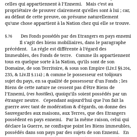
celles qui appartiennent à l’Ennemi. Mais c’est au
propriétaire de prouver clairement qu'elles sont à lui ; car,
au défaut de cette preuve, on présume naturellement
qu'une chose appartient à la Nation chez qui elle se trouve.
Des Fonds possédés par des Etrangers en pays ennemi
§.76
Il s'agit des biens mobiliaires, dans le paragraphe
précédent. La régle est différente à l’égard des
Immeubles, des Fonds de terre. Comme ils appartiennent
tous en quelque sorte à la Nation, qu’ils sont de son
Domaine, de son Territoire, & sous son Empire (Liv.I §
,
§.204
235, & Liv.II
) ; & comme le possesseur est toûjours
§.114
sujet du pays, en sa qualité de possesseur d'un Fonds ; les
Biens de cette nature ne cessent pas d'être Biens de
l’Ennemi, (
res
hostiles
), quoiqu’ils soient possédés par un
étranger neutre. Cependant aujourd’hui que l’on fait la
guerre avec tant de modération & d'égards, on donne des
Sauvegardes aux maisons, aux Terres, que des Etrangers
possédent en pays ennemi. Par la même raison, celui qui
déclare la Guerre, ne confisque point les Biens immeubles,
possédés dans son pays par des sujets de son Ennemi. En