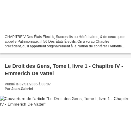
CHAPITRE V Des États Électifs, Successifs ou Héréditaires, & de ceux qu'on
appelle Patrimoniaux. §.56 Des États Électifs. On a vû au Chapitre
précédent, qu'il appartient originairement à la Nation de conférer l’Autorité
supréme, de choisir celui qui doit...
Le Droit des Gens, Tome I, livre 1 - Chapitre IV -
Emmerich De Vattel
Publié le 02/01/2005 à 00:07
Par
Jean-Gabriel