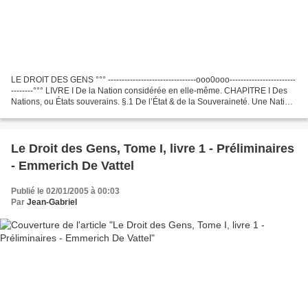
LE DROIT DES GENS °°° --------------------------------ooo0ooo------------------------
--------°°° LIVRE I De la Nation considérée en elle-même. CHAPITRE I Des
Nations, ou États souverains. §.1 De l’État & de la Souveraineté. Une Nation,
un État est, comme...
Le Droit des Gens, Tome I, livre 1 - Préliminaires
- Emmerich De Vattel
Publié le 02/01/2005 à 00:03
Par
Jean-Gabriel