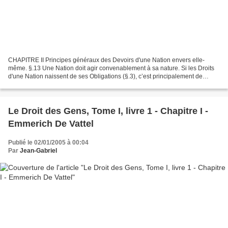
CHAPITRE II Principes généraux des Devoirs d'une Nation envers elle-
même. §.13 Une Nation doit agir convenablement à sa nature. Si les Droits
d'une Nation naissent de ses Obligations (§.3), c’est principalement de
celles dont elle-même est l’objet. Nous...
Le Droit des Gens, Tome I, livre 1 - Chapitre I -
Emmerich De Vattel
Publié le 02/01/2005 à 00:04
Par
Jean-Gabriel