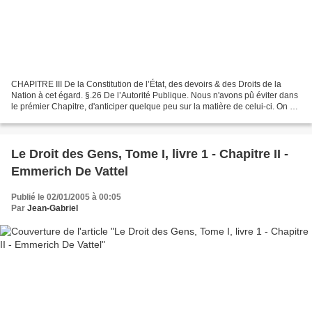
CHAPITRE III De la Constitution de l’État, des devoirs & des Droits de la
Nation à cet égard. §.26 De l’Autorité Publique. Nous n'avons pû éviter dans
le prémier Chapitre, d'anticiper quelque peu sur la matière de celui-ci. On a
vû déjà, que toute Société...
Le Droit des Gens, Tome I, livre 1 - Chapitre II -
Emmerich De Vattel
Publié le 02/01/2005 à 00:05
Par
Jean-Gabriel