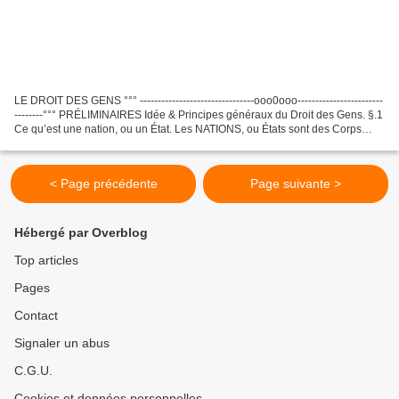
LE DROIT DES GENS °°° --------------------------------ooo0ooo------------------------
--------°°° PRÉLIMINAIRES Idée & Principes généraux du Droit des Gens. §.1
Ce qu’est une nation, ou un État. Les NATIONS, ou États sont des Corps
Politiques, des Sociétés...
< Page précédente
Page suivante >
Hébergé par Overblog
Top articles
Pages
Contact
Signaler un abus
C.G.U.
Cookies et données personnelles