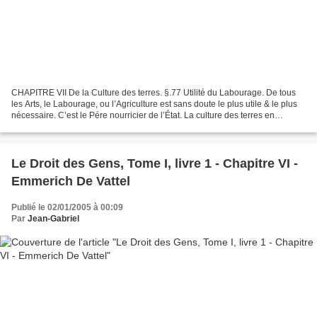
CHAPITRE VII De la Culture des terres. §.77 Utilité du Labourage. De tous
les Arts, le Labourage, ou l’Agriculture est sans doute le plus utile & le plus
nécessaire. C’est le Pére nourricier de l’État. La culture des terres en
multiplie infiniment les...
Le Droit des Gens, Tome I, livre 1 - Chapitre VI -
Emmerich De Vattel
Publié le 02/01/2005 à 00:09
Par
Jean-Gabriel