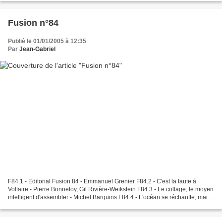
Fusion n°84
Publié le 01/01/2005 à 12:35
Par
Jean-Gabriel
F84.1 - Editorial Fusion 84 - Emmanuel Grenier F84.2 - C'est la faute à
Voltaire - Pierre Bonnefoy, Gil Rivière-Weikstein F84.3 - Le collage, le moyen
intelligent d'assembler - Michel Barquins F84.4 - L'océan se réchauffe, mais
ce n'est pas la faute au...