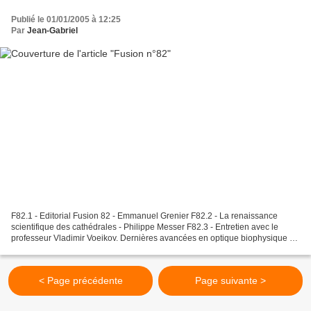
Publié le 01/01/2005 à 12:25
Par
Jean-Gabriel
F82.1 - Editorial Fusion 82 - Emmanuel Grenier F82.2 - La renaissance
scientifique des cathédrales - Philippe Messer F82.3 - Entretien avec le
professeur Vladimir Voeikov. Dernières avancées en optique biophysique -
Jonathan Tennenbaum F82.4 - Relations...
< Page précédente
Page suivante >