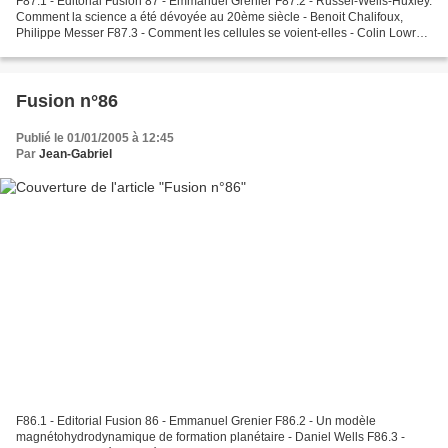
F87.1 - Editorial Fusion 87 - Emmanuel Grenier F87.2 - Russel-Wells-Huxley.
Comment la science a été dévoyée au 20ème siècle - Benoit Chalifoux,
Philippe Messer F87.3 - Comment les cellules se voient-elles - Colin Lowry
F87.4 - Le principe de Carnot -...
Fusion n°86
Publié le 01/01/2005 à 12:45
Par
Jean-Gabriel
F86.1 - Editorial Fusion 86 - Emmanuel Grenier F86.2 - Un modèle
magnétohydrodynamique de formation planétaire - Daniel Wells F86.3 -