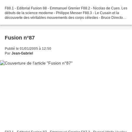
F88.1 - Editorial Fusion 88 - Emmanuel Grenier F88.2 - Nicolas de Cues. Les
débuts de la science moderne - Philippe Messer F88.3 - Le Cusain et la
découverte des véritables mouvements des corps célestes - Bruce Director
F88.4 - La Quadrature du cercle...
Fusion n°87
Publié le 01/01/2005 à 12:50
Par
Jean-Gabriel