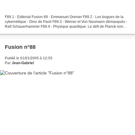
F89.1 - Editorial Fusion 89 - Emmanuel Grenier F89.2 - Les bogues de la
cybernétique - Dino de Paoli F89.3 - Wiener et Von Neumann démasqués -
Ralf Schauerhammer F89.4 - Physique quantique. Le défi de Planck non
relevé - Caroline Hartmann F89.5 - Colonisation...
Fusion n°88
Publié le 01/01/2005 à 12:55
Par
Jean-Gabriel