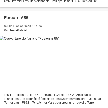
XMM. Premiers résultats étonnants - Philippe Jamet F86.4 - Reproduire
l'impossible rayonnement mitogénétique - Jonathan...
Fusion n°85
Publié le 01/01/2005 à 12:40
Par
Jean-Gabriel
F85.1 - Editorial Fusion 85 - Emmanuel Grenier F85.2 - Amplitudes
quantiques, une propriété élémentaire des systèmes vibratoires - Jonathan
Tennenbaum F85.3 - Terraformer Mars pour créer une nouvelle Terre -
Marsha Freeman F85.4 - Station spatiale. Pourquoi...