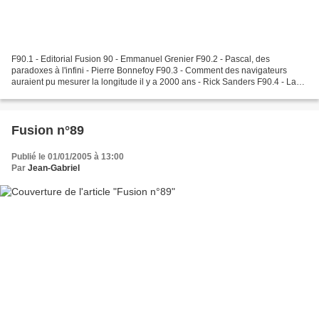
F90.1 - Editorial Fusion 90 - Emmanuel Grenier F90.2 - Pascal, des
paradoxes à l'infini - Pierre Bonnefoy F90.3 - Comment des navigateurs
auraient pu mesurer la longitude il y a 2000 ans - Rick Sanders F90.4 - La
division du cercle et le concept gaussien...
Fusion n°89
Publié le 01/01/2005 à 13:00
Par
Jean-Gabriel