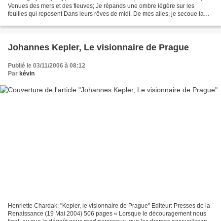
Venues des mers et des fleuves; Je répands une ombre légère sur les
feuilles qui reposent Dans leurs rêves de midi. De mes ailes, je secoue la
rosée qui éveille Tous les charmants...
Johannes Kepler, Le visionnaire de Prague
Publié le 03/11/2006 à 08:12
Par
kévin
Henriette Chardak: "Kepler, le visionnaire de Prague" Editeur: Presses de la
Renaissance (19 Mai 2004) 506 pages « Lorsque le découragement nous