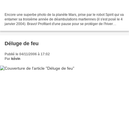
Encore une superbe photo de la planète Mars, prise par le robot Spirit qui va
entamer sa troisième année de déambulations martiennes (il s'est posé le 4
janvier 2004). Bravo! Profitant d'une pause pour se protéger de l'hiver
Martien, le robot a photographié...
Déluge de feu
Publié le 04/11/2006 à 17:02
Par
kévin