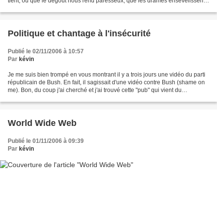
tient, ou que le dégoût nous rend paresseux, que les drames ensevelissent
l'espoir, penser à Kepler redonne...
Politique et chantage à l'insécurité
Publié le 02/11/2006 à 10:57
Par
kévin
Je me suis bien trompé en vous montrant il y a trois jours une vidéo du parti
républicain de Bush. En fait, il sagissait d'une vidéo contre Bush (shame on
me). Bon, du coup j'ai cherché et j'ai trouvé cette "pub" qui vient du
Department Of Defense et...
World Wide Web
Publié le 01/11/2006 à 09:39
Par
kévin