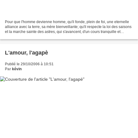
Pour que l'homme devienne homme, qu'il fonde, plein de foi, une eternelle
alliance avec la terre, sa mère bienveillante; qu'il respecte la loi des saisons
et la marche sainte des astres, qui s'avancent, d'un cours tranquille et
mesuré, dans un concert...
L'amour, l'agapè
Publié le 29/10/2006 à 10:51
Par
kévin