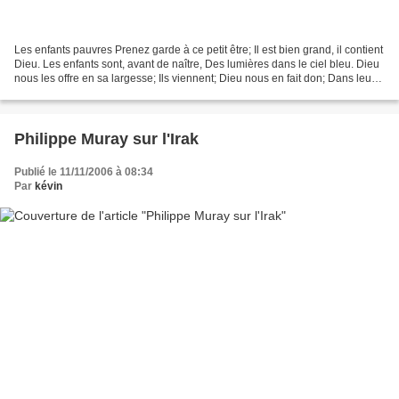
Les enfants pauvres Prenez garde à ce petit être; Il est bien grand, il contient
Dieu. Les enfants sont, avant de naître, Des lumières dans le ciel bleu. Dieu
nous les offre en sa largesse; Ils viennent; Dieu nous en fait don; Dans leur
rire il met la...
Philippe Muray sur l'Irak
Publié le 11/11/2006 à 08:34
Par
kévin