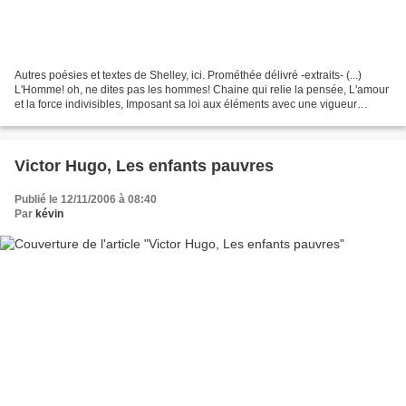
Autres poésies et textes de Shelley, ici. Prométhée délivré -extraits- (...)
L'Homme! oh, ne dites pas les hommes! Chaine qui relie la pensée, L'amour
et la force indivisibles, Imposant sa loi aux éléments avec une vigueur
adamantine; Comme le soleil...
Victor Hugo, Les enfants pauvres
Publié le 12/11/2006 à 08:40
Par
kévin