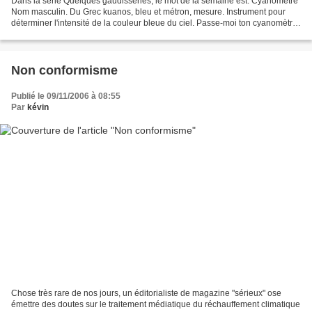
Dans la série Quelques gaudisseries, le mot de la semaine est: Cyanomètre
Nom masculin. Du Grec kuanos, bleu et métron, mesure. Instrument pour
déterminer l'intensité de la couleur bleue du ciel. Passe-moi ton cyanomètre
que j'écrive un poème!
Non conformisme
Publié le 09/11/2006 à 08:55
Par
kévin
Chose très rare de nos jours, un éditorialiste de magazine "sérieux" ose
émettre des doutes sur le traitement médiatique du réchauffement climatique