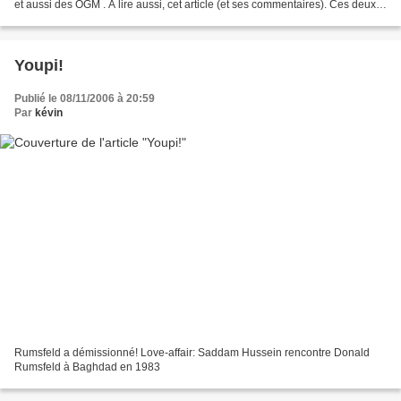
et aussi des OGM . A lire aussi, cet article (et ses commentaires). Ces deux
extraits sont tirés de l'édito...
Youpi!
Publié le 08/11/2006 à 20:59
Par
kévin
Rumsfeld a démissionné! Love-affair: Saddam Hussein rencontre Donald
Rumsfeld à Baghdad en 1983