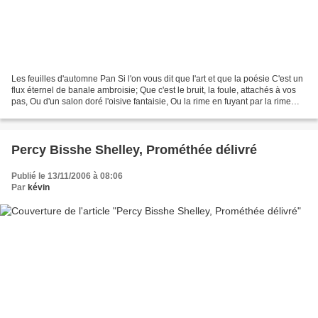
Les feuilles d'automne Pan Si l'on vous dit que l'art et que la poésie C'est un
flux éternel de banale ambroisie; Que c'est le bruit, la foule, attachés à vos
pas, Ou d'un salon doré l'oisive fantaisie, Ou la rime en fuyant par la rime
saisie, Oh! ne...
Percy Bisshe Shelley, Prométhée délivré
Publié le 13/11/2006 à 08:06
Par
kévin