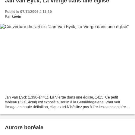
Jan Van Eyck, La Vierge dans une église
Publié le 07/11/2006 à 11:19
Par
kévin
Jan Van Eyck (1390-1441). La Vierge dans une église, 1425. Ce petit
tableau (32X14cm!) est exposé a Berlin à la Gemäldegalerie. Pour voir
l'image en haute définition, cliquez ici N'hésitez pas à lire les commentaires
de Dom! La Vierge et l'enfant Jésus,...
Aurore boréale