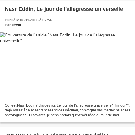
Nasr Eddin, Le jour de l'allégresse universelle
Publié le 08/11/2006 à 07:56
Par
kévin
Qui est Nasr Eddin? cliquez ici. Le jour de l'allégresse universelle* Timour**,
déjà assez âgé et sentant ses forces décliner, convoque ses médecins et ses
astrologues : - Ô savants, je sens parfois qu'Azraël rôde autour de moi.
Pouvez-vous me dire si...