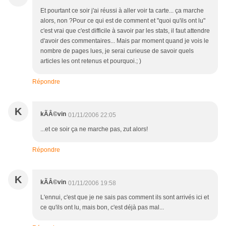
Et pourtant ce soir j'ai réussi à aller voir ta carte... ça marche
alors, non ?Pour ce qui est de comment et "quoi qu'ils ont lu"
c'est vrai que c'est difficile à savoir par les stats, il faut attendre
d'avoir des commentaires... Mais par moment quand je vois le
nombre de pages lues, je serai curieuse de savoir quels
articles les ont retenus et pourquoi.; )
Répondre
K
kÃÂ©vin
01/11/2006 22:05
...et ce soir ça ne marche pas, zut alors!
Répondre
K
kÃÂ©vin
01/11/2006 19:58
L'ennui, c'est que je ne sais pas comment ils sont arrivés ici et
ce qu'ils ont lu, mais bon, c'est déjà pas mal...