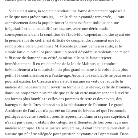
S'il en était ainsi, la société prendrait une forme directement opposée à
celle que nous présentons ici, — celle d'une pyramide renversée, — tout
accroissement dans la population et la richesse étant indiqué par une
irrégularité et une instabilité croissantes, avec une détérioration
correspondante dans la condition de l'individu. Cependant l'ordre ayant été
la première loi du ciel, il est difficile de comprendre comment une loi
semblable à celle qu'annonce M. Ricardo pourrait venir à sa suite, et le
simple fait que cette loi produirait un pareil désordre, semblerait une raison
suffisante de douter de sa vérité, si même elle ne la faisait rejeter
immédiatement. Il en est de même de la loi de Malthus, qui conduit
inévitablement à la soumission du plus grand nombre à la volonté du plus
petit, à la centralisation et à l'esclavage. Aucune loi semblable ne peut ou ne
pourrait exister. Le Créateur n'en a établi aucune en vertu de laquelle la
matière dût nécessairement revêtir sa forme la plus élevée, celle de l'homme,
dans une proportion plus rapide que celle où cette matière tendait à revêtir
ses formes plus humbles : celles des pommes de terre et des navets, des
harengs et des huîtres nécessaires à la subsistance de l'homme. Le grand
Architecte de l'univers n'a pas été un faiseur de bévues tel que l'économie
politique moderne voudrait nous le représenter. Dans sa sagesse suprême, il
n'avait pas besoin d'établir des catégories différentes de lois pour régir une
matière identique. Dans sa justice souveraine, il était incapable d'en établir
aucune qui pût être alléguée pour justifier la tyrannie et l'oppression. Dans