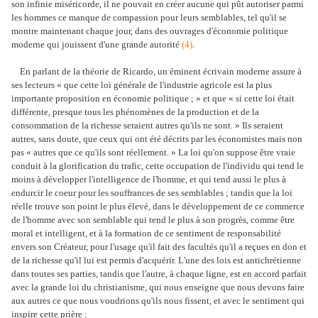
son infinie miséricorde, il ne pouvait en créer aucune qui pût autoriser parmi
les hommes ce manque de compassion pour leurs semblables, tel qu'il se
montre maintenant chaque jour, dans des ouvrages d'économie politique
moderne qui jouissent d'une grande autorité
(4)
.
En parlant de la théorie de Ricardo, un éminent écrivain moderne assure à
ses lecteurs « que cette loi générale de l'industrie agricole est la plus
importante proposition en économie politique ; » et que « si cette loi était
différente, presque tous les phénomènes de la production et de la
consommation de la richesse seraient autres qu'ils ne sont. » Ils seraient
autres, sans doute, que ceux qui ont été décrits par les économistes mais non
pas « autres que ce qu'ils sont réellement. » La loi qu'on suppose être vraie
conduit à la glorification du trafic, cette occupation de l'individu qui tend le
moins à développer l'intelligence de l'homme, et qui tend aussi le plus à
endurcir le coeur pour les souffrances de ses semblables ; tandis que la loi
réelle trouve son point le plus élevé, dans le développement de ce commerce
de l'homme avec son semblable qui tend le plus à son progrès, comme être
moral et intelligent, et à la formation de ce sentiment de responsabilité
envers son Créateur, pour l'usage qu'il fait des facultés qu'il a reçues en don et
de la richesse qu'il lui est permis d'acquérir. L'une des lois est antichrétienne
dans toutes ses parties, tandis que l'autre, à chaque ligne, est en accord parfait
avec la grande loi du christianisme, qui nous enseigne que nous devons faire
aux autres ce que nous voudrions qu'ils nous fissent, et avec le sentiment qui
inspire cette prière :