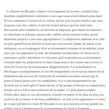
La théorie de Ricardo, relative à l'occupation de la terre, conduit à des
résultats complètement contraires à ceux que nous avons retracés plus haut.
Si l'on commence l'oeuvre de la culture sur les sols les plus fertiles, qui sont
toujours ceux des vallées, il suit de là qu'à mesure que les individus
deviennent plus nombreux, ils doivent se disperser, gravissant les hauteurs,
ou cherchant en d'autres cantons des vallées où les terrains riches soient
demeurés jusqu'à ce jour sans appropriation. La dispersion amenant avec elle
un plus grand besoin d'avoir recours aux services du soldat, du marin et du
trafiquant, est accompagnée d'un accroissement constant de possibilité, pour
ceux qui ont approprié la terre, de demander un payement en retour de la
jouissance qu'ils concèdent, et c'est ainsi qu'il se produit un accroissement
constant dans les proportions et dans l'importance des classes qui vivent en
vertu de l'exercice de la puissance d'appropriation. La centralisation se
développe conséquemment, et son développement est en raison directe de la
diminution du pouvoir de l'individu de satisfaire son désir naturel qui le
porte â l'association avec ses semblables, et à ce développement de ses
facultés qui le rend apte à l'association, et lui permet d'obtenir un empire plus
étendu sur les forces merveilleuses de la nature. Le plus grand nombre
d'individus, dans ce cas, deviennent, d'année en année et de plus en plus, les
esclaves de la nature et de leurs semblables ; et cela a lieu également en vertu
de ce qui (s'il faut en croire M. Ricardo et ses successeurs) est une grande loi
établie par le Créateur pour le gouvernement de l'espèce humaine.