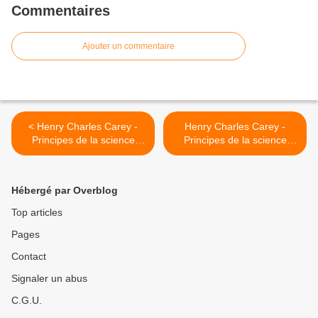
Commentaires
Ajouter un commentaire
< Henry Charles Carey -
Henry Charles Carey -
Principes de la science
Principes de la science
sociale - Tome I - Chapitre
sociale - Tome I - Chapitre
VIII, § 12
VIII, notes de bas de page
>
Hébergé par Overblog
Top articles
Pages
Contact
Signaler un abus
C.G.U.