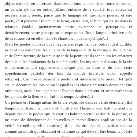
objets naturels, en observant dans ces actions, comme dans toutes les autres,
un certain rythme ou ordre(...)Dans l'enfance de la société, tout auteur est
nécessairement poète, parce que le langage est lui-même poésie; et être
poète, c'est percevoir le vrai et le beau, en un mot, le bien qui existe dans la
relation établie, premièrement entre existence et perception, et
deuxièmement, entre perception et expression. Toute langue primitive près
de sa source est en elle-même le chaos d'un poème cyclique(...)
Mais les poètes, ou ceux qui imaginent et expriment cet ordre indestructible,
ne sont pas seulement les auteurs de la langue et de la musique, de la danse
et de l'architecture, de la statuaire et de la peinture: ils sont aussi les créateurs
des lois et les fondateurs de la société civile, les inventeurs des arts de la vie
et les maîtres qui rapprochent quelque peu du beau et du bien cette
appréhension partielle des lois du monde invisible qu'on appelle
religion(...)Car non seulement le poète voit intensément le présent tel qu'il
est, et découvre les lois selon lesquelles les choses présentes devraient être
ordonnées, mais il voit également l'avenir dans le présent, et ses pensées sont
les germes de la fleur et du fruit des temps derniers(...)
Un poème est l'image même de la vie exprimée dans sa vérité éternelle(..)Le
temps, qui détruit la beauté et l'utilité de l'histoire des faits particuliers,
dépouillés de la poésie qui devrait les habiter, accroît celles de la poésie, et
ne cesse de développer de nouvelles et merveilleuses applications de la
vérité éternelle qu'elle contient(...)Une histoire des faits particuliers est
comme un miroir qui obscurcit et déforme ce qui devrait être beau; la poésie