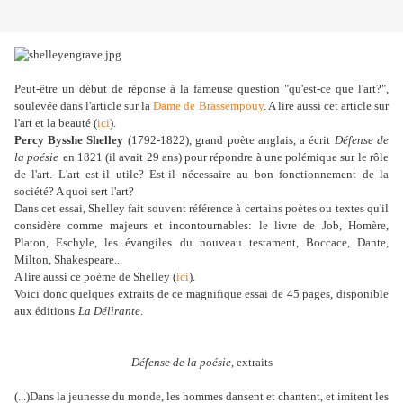
Peut-être un début de réponse à la fameuse question "qu'est-ce que l'art?",
soulevée dans l'article sur la
Dame de Brassempouy
. A lire aussi cet article sur
l'art et la beauté (
ici
).
Percy Bysshe Shelley
(1792-1822), grand poète anglais, a écrit
Défense de
la poésie
en 1821 (il avait 29 ans) pour répondre à une polémique sur le rôle
de l'art. L'art est-il utile? Est-il nécessaire au bon fonctionnement de la
société? A quoi sert l'art?
Dans cet essai, Shelley fait souvent référence à certains poètes ou textes qu'il
considère comme majeurs et incontournables: le livre de Job, Homère,
Platon, Eschyle, les évangiles du nouveau testament, Boccace, Dante,
Milton, Shakespeare...
A lire aussi ce poème de Shelley (
ici
).
Voici donc quelques extraits de ce magnifique essai de 45 pages, disponible
aux éditions
La Délirante
.
Défense de la poésie
, extraits
(...)Dans la jeunesse du monde, les hommes dansent et chantent, et imitent les