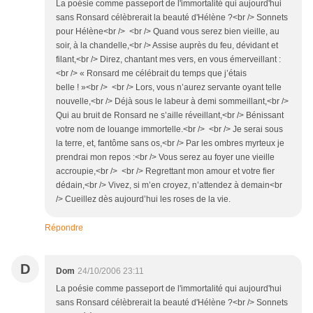
La poésie comme passeport de l'immortalité qui aujourd'hui
sans Ronsard célèbrerait la beauté d'Hélène ?<br /> Sonnets
pour Hélène<br /> <br /> Quand vous serez bien vieille, au
soir, à la chandelle,<br /> Assise auprès du feu, dévidant et
filant,<br /> Direz, chantant mes vers, en vous émerveillant :
<br /> « Ronsard me célébrait du temps que j’étais
belle ! »<br /> <br /> Lors, vous n’aurez servante oyant telle
nouvelle,<br /> Déjà sous le labeur à demi sommeillant,<br />
Qui au bruit de Ronsard ne s’aille réveillant,<br /> Bénissant
votre nom de louange immortelle.<br /> <br /> Je serai sous
la terre, et, fantôme sans os,<br /> Par les ombres myrteux je
prendrai mon repos :<br /> Vous serez au foyer une vieille
accroupie,<br /> <br /> Regrettant mon amour et votre fier
dédain,<br /> Vivez, si m’en croyez, n’attendez à demain<br
/> Cueillez dès aujourd’hui les roses de la vie.
Répondre
D
Dom
24/10/2006 23:11
La poésie comme passeport de l'immortalité qui aujourd'hui
sans Ronsard célèbrerait la beauté d'Hélène ?<br /> Sonnets