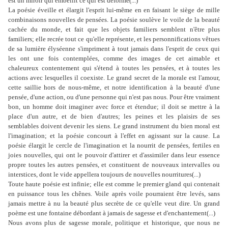
est un miroir qui embellit ce qui est déformé(...)
La poésie éveille et élargit l'esprit lui-même en en faisant le siège de mille
combinaisons nouvelles de pensées. La poésie soulève le voile de la beauté
cachée du monde, et fait que les objets familiers semblent n'être plus
familiers; elle recrée tout ce qu'elle représente, et les personnifications vêtues
de sa lumière élyséenne s'impriment à tout jamais dans l'esprit de ceux qui
les ont une fois contemplées, comme des images de cet aimable et
chaleureux contentement qui s'étend à toutes les pensées, et à toutes les
actions avec lesquelles il coexiste. Le grand secret de la morale est l'amour,
cette saillie hors de nous-même, et notre identification à la beauté d'une
pensée, d'une action, ou d'une personne qui n'est pas nous. Pour être vraiment
bon, un homme doit imaginer avec force et étendue; il doit se mettre à la
place d'un autre, et de bien d'autres; les peines et les plaisirs de ses
semblables doivent devenir les siens. Le grand instrument du bien moral est
l'imagination; et la poésie concourt à l'effet en agissant sur la cause. La
poésie élargit le cercle de l'imagination et la nourrit de pensées, fertiles en
joies nouvelles, qui ont le pouvoir d'attirer et d'assimiler dans leur essence
propre toutes les autres pensées, et constituent de nouveaux intervalles ou
interstices, dont le vide appellera toujours de nouvelles nourritures(...)
Toute haute poésie est infinie; elle est comme le premier gland qui contenait
en puissance tous les chênes. Voile après voile pourraient être levés, sans
jamais mettre à nu la beauté plus secrète de ce qu'elle veut dire. Un grand
poème est une fontaine débordant à jamais de sagesse et d'enchantement(...)
Nous avons plus de sagesse morale, politique et historique, que nous ne