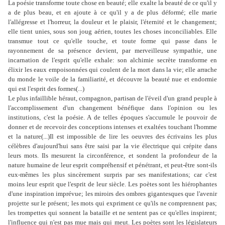
La poésie transforme toute chose en beauté; elle exalte la beauté de ce qu'il y
a de plus beau, et en ajoute à ce qu'il y a de plus déformé; elle marie
l'allégresse et l'horreur, la douleur et le plaisir, l'éternité et le changement;
elle tient unies, sous son joug aérien, toutes les choses inconciliables. Elle
transmue tout ce qu'elle touche, et toute forme qui passe dans le
rayonnement de sa présence devient, par merveilleuse sympathie, une
incarnation de l'esprit qu'elle exhale: son alchimie secrète transforme en
élixir les eaux empoisonnées qui coulent de la mort dans la vie; elle arrache
du monde le voile de la familiarité, et découvre la beauté nue et endormie
qui est l'esprit des formes(...)
Le plus infaillible héraut, compagnon, partisan de l'éveil d'un grand peuple à
l'accomplissement d'un changement bénéfique dans l'opinion ou les
institutions, c'est la poésie. A de telles époques s'accumule le pouvoir de
donner et de recevoir des conceptions intenses et exaltées touchant l'homme
et la nature(...)Il est impossible de lire les oeuvres des écrivains les plus
célèbres d'aujourd'hui sans être saisi par la vie électrique qui crépite dans
leurs mots. Ils mesurent la circonférence, et sondent la profondeur de la
nature humaine de leur esprit compréhensif et pénétrant, et peut-être sont-ils
eux-mêmes les plus sincèrement surpris par ses manifestations; car c'est
moins leur esprit que l'esprit de leur siècle. Les poètes sont les hiérophantes
d'une inspiration imprévue; les miroirs des ombres gigantesques que l'avenir
projette sur le présent; les mots qui expriment ce qu'ils ne comprennent pas;
les trompettes qui sonnent la bataille et ne sentent pas ce qu'elles inspirent;
l'influence qui n'est pas mue mais qui meut. Les poètes sont les législateurs