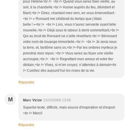
pour Hélène<br /> <br /> Quand vous serez bien vieille, au
soir, à la chandelle,<br /> Assise auprès du feu, dévidant et
filant,<br /> Direz, chantant mes vers, en vous émerveillant :
<br /> « Ronsard me célébrait du temps que j’étais
belle ! »<br /> <br /> Lors, vous n’aurez servante oyant telle
nouvelle,<br /> Déjà sous le labeur à demi sommeillant,<br />
Qui au bruit de Ronsard ne s’aille réveillant,<br /> Bénissant
votre nom de louange immortelle.<br /> <br /> Je serai sous
la terre, et, fantôme sans os,<br /> Par les ombres myrteux je
prendrai mon repos :<br /> Vous serez au foyer une vieille
accroupie,<br /> <br /> Regrettant mon amour et votre fier
dédain,<br /> Vivez, si m’en croyez, n’attendez à demain<br
/> Cueillez dès aujourd’hui les roses de la vie.
Répondre
M
Marc Victor
23/10/2006 13:56
Superbe texte, difficile, mais source d'inspiration et d'espoir.
<br /> Merci!
Répondre