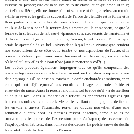
système de pensée; elle est la source de toute chose, et ce qui embellit tout;
et si elle est flétrie, elle ne donne plus ni semence ni fruit, et refuse au monde
stérile sa sève et les greffons successifs de l'arbre de vie. Elle est la forme et la
fleur parfaites et accomplies de toute chose, elle est ce que l'odeur et la
couleur de la rose sont à la texture des éléments qui la composent, ce que la
forme et la splendeur de la beauté épanouie sont aux secrets de l'anatomie et
de la corruption. Que seraient la vertu, l'amour, le patriotisme, l'amitié -que
serait le spectacle de ce bel univers dans lequel nous vivons; que seraient
nos consolations de ce côté de la tombe- et nos aspirations de l'autre, si la
poésie ne s'élevait pour nous porter lumière et feu de ces régions éternelles
où le calcul aux ailes de hibou n'ose jamais mener son vol?(...)
Les poètes peuvent également imprégner tout ce qu'ils composent des
nuances fugitives de ce monde éthéré; un mot, un trait dans la représentation
d'un paysage ou d'une passion, touchera la corde enchantée et ranimera, chez
ceux qui ont déjà éprouvé ces émotions, l'image endormie, froide et
ensevelie du passé. Ainsi la poésie rend immortel tout ce qu'il y a de meilleur
et de plus beau dans le monde: elle retient les apparitions fugitives qui
hantent les nuits sans lune de la vie, et, les voilant de langage ou de forme,
les envoie à travers l'humanité, porter les douces nouvelles d'une joie
semblable à ceux dont les pensées restent obscures, parce qu'elles ne
trouvent pas les portes de l'expression pour s'échapper, des cavernes de
l'esprit qu'elles habitent, dans l'univers des choses. La poésie sauve du déclin
les visitations de la divinité dans l'homme.