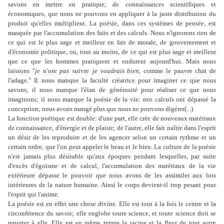
savons en mettre en pratique; de connaissances scientifiques et
économiques, que nous ne pouvons en appliquer à la juste distribution du
produit qu'elles multiplient. La poésie, dans ces systèmes de pensée, est
masquée par l'accumulation des faits et des calculs. Nous n'ignorons rien de
ce qui est le plus sage et meilleur en fait de morale, de gouvernement et
d'économie politique, ou, tout au moins, de ce qui est plus sage et meilleur
que ce que les hommes pratiquent et endurent aujourd'hui. Mais nous
laissons "
je n'ose pas
suivre
je voudrais bien
, comme le pauvre chat de
l'adage." Il nous manque la faculté créatrice pour imaginer ce que nous
savons; il nous manque l'élan de générosité pour réaliser ce que nous
imaginons; il nous manque la poésie de la vie: nos calculs ont dépassé la
conception; nous avons mangé plus que nous ne pouvons digérer(...)
La fonction poétique est double: d'une part, elle crée de nouveaux matériaux
de connaissance, d'énergie et de plaisir; de l'autre, elle fait naître dans l'esprit
un désir de les reproduire et de les agencer selon un certain rythme et un
certain ordre, que l'on peut appeler le beau et le bien. La culture de la poésie
n'est jamais plus désirable qu'aux époques pendant lesquelles, par suite
d'excès d'égoïsme et de calcul, l'accumulation des matériaux de la vie
extérieure dépasse le pouvoir que nous avons de les assimiler aux lois
intérieures de la nature humaine. Ainsi le corps devient-il trop pesant pour
l'esprit qui l'anime.
La poésie est en effet une chose divine. Elle est tout à la fois le centre et la
circonférence du savoir; elle englobe toute science, et toute science doit se
reporter à elle. Elle est en même temps la racine et la fleur de tout autre