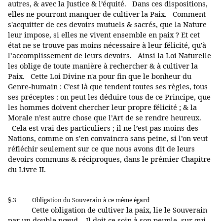
autres, & avec la Justice & l’équité. Dans ces dispositions,
elles ne pourront manquer de cultiver la Paix. Comment
s'acquitter de ces devoirs mutuels & sacrés, que la Nature
leur impose, si elles ne vivent ensemble en paix ? Et cet
état ne se trouve pas moins nécessaire à leur félicité, qu'à
l’accomplissement de leurs devoirs. Ainsi la Loi Naturelle
les oblige de toute manière à rechercher & à cultiver la
Paix. Cette Loi Divine n'a pour fin que le bonheur du
Genre-humain : C’est là que tendent toutes ses règles, tous
ses préceptes : on peut les déduire tous de ce Principe, que
les hommes doivent chercher leur propre félicité ; & la
Morale n’est autre chose que l’Art de se rendre heureux.
Cela est vrai des particuliers ; il ne l’est pas moins des
Nations, comme on s'en convaincra sans peine, si l’on veut
réfléchir seulement sur ce que nous avons dit de leurs
devoirs communs & réciproques, dans le prémier Chapitre
du Livre II.
§.3
Obligation du Souverain à ce même égard
Cette obligation de cultiver la paix, lie le Souverain
par un double nœud. Il doit ce soin à son peuple, sur qui