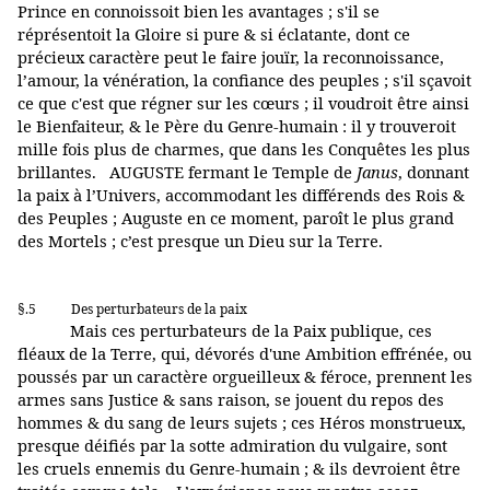
Prince en connoissoit bien les avantages ; s'il se
réprésentoit la Gloire si pure & si éclatante, dont ce
précieux caractère peut le faire jouïr, la reconnoissance,
l’amour, la vénération, la confiance des peuples ; s'il sçavoit
ce que c'est que régner sur les cœurs ; il voudroit être ainsi
le Bienfaiteur, & le Père du Genre-humain : il y trouveroit
mille fois plus de charmes, que dans les Conquêtes les plus
brillantes. AUGUSTE fermant le Temple de
Janus
, donnant
la paix à l’Univers, accommodant les différends des Rois &
des Peuples ; Auguste en ce moment, paroît le plus grand
des Mortels ; c’est presque un Dieu sur la Terre.
§.5
Des perturbateurs de la paix
Mais ces perturbateurs de la Paix publique, ces
fléaux de la Terre, qui, dévorés d'une Ambition effrénée, ou
poussés par un caractère orgueilleux & féroce, prennent les
armes sans Justice & sans raison, se jouent du repos des
hommes & du sang de leurs sujets ; ces Héros monstrueux,
presque déifiés par la sotte admiration du vulgaire, sont
les cruels ennemis du Genre-humain ; & ils devroient être