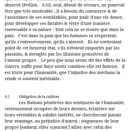
observé (Prélim.
), seul, dénué de sécours, ne pourroit
§.10
être que très-misérable ; il a besoin du commerce & de
l’assistance de ses semblables, pour jouïr d'une vie douce,
pour développer ses facultés & vivre d'une manière
convenable à sa nature : Tout cela ne se trouve que dans la
paix. C’est dans la paix que les hommes se respectent,
qu’ils s'entresécourent, qu’ils s'aiment. Ils ne sortiroient
point de cet heureux état, s'ils n'étoient emportés par les
passions, & aveuglés par les illusions grossières de
l’amour-propre. Le peu que nous avons dit des effets de la
Guerre, suffit pour faire sentir combien elle est funeste. Il
est triste pour l’humanité, que l’injustice des méchans la
rende si souvent inévitable.
§.2
Obligation de la cultiver
Les Nations pénétrées des sentimens de l’humanité,
sérieusement occupées de leurs devoirs, éclairées sur
leurs véritables & solides intérêts, ne chercheront jamais
leur avantage, au préjudice d'autrui ; soigneuses de leur
propre bonheur, elles sçauront l’allier avec celui des