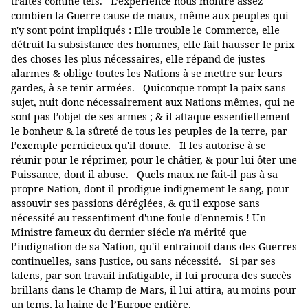
traités comme tels. L’expérience nous montre assez
combien la Guerre cause de maux, même aux peuples qui
n'y sont point impliqués : Elle trouble le Commerce, elle
détruit la subsistance des hommes, elle fait hausser le prix
des choses les plus nécessaires, elle répand de justes
alarmes & oblige toutes les Nations à se mettre sur leurs
gardes, à se tenir armées. Quiconque rompt la paix sans
sujet, nuit donc nécessairement aux Nations mêmes, qui ne
sont pas l’objet de ses armes ; & il attaque essentiellement
le bonheur & la sûreté de tous les peuples de la terre, par
l’exemple pernicieux qu'il donne. Il les autorise à se
réunir pour le réprimer, pour le châtier, & pour lui ôter une
Puissance, dont il abuse. Quels maux ne fait-il pas à sa
propre Nation, dont il prodigue indignement le sang, pour
assouvir ses passions déréglées, & qu'il expose sans
nécessité au ressentiment d'une foule d'ennemis ! Un
Ministre fameux du dernier siécle n'a mérité que
l’indignation de sa Nation, qu'il entrainoit dans des Guerres
continuelles, sans Justice, ou sans nécessité. Si par ses
talens, par son travail infatigable, il lui procura des succès
brillans dans le Champ de Mars, il lui attira, au moins pour
un tems, la haine de l’Europe entière.