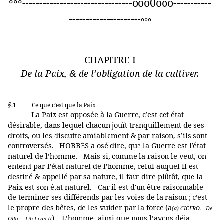
--------------------------------ooo0ooo-----------
°°°
---------------------
°°°
CHAPITRE I
De la Paix, & de l’obligation de la cultiver.
§
.1
Ce que c’est que la Paix
La Paix est opposée à la Guerre, c’est cet état
désirable, dans lequel chacun jouït tranquillement de ses
droits, ou les discutte amiablement & par raison, s’ils sont
controversés. HOBBES a osé dire, que la Guerre est l’état
naturel de l’homme. Mais si, comme la raison le veut, on
entend par l’état naturel de l’homme, celui auquel il est
destiné & appellé par sa nature, il faut dire plûtôt, que la
Paix est son état naturel. Car il est d'un être raisonnable
de terminer ses différends par les voies de la raison ; c’est
le propre des bêtes, de les vuider par la force (a
(a) CICERO. De
). L’homme, ainsi que nous l’avons déja
Offic. Lib.I cap.II