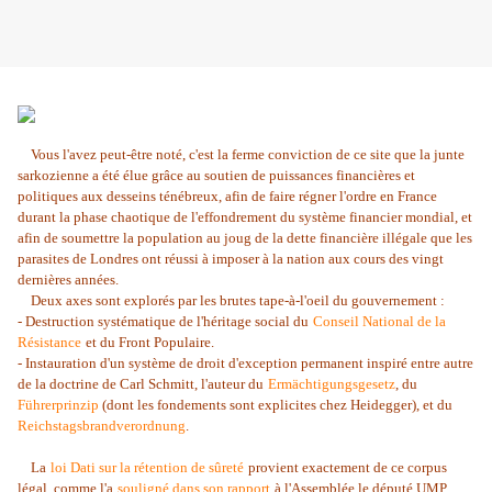
Vous l'avez peut-être noté, c'est la ferme conviction de ce site que la junte
sarkozienne a été élue grâce au soutien de puissances financières et
politiques aux desseins ténébreux, afin de faire régner l'ordre en France
durant la phase chaotique de l'effondrement du système financier mondial, et
afin de soumettre la population au joug de la dette financière illégale que les
parasites de Londres ont réussi à imposer à la nation aux cours des vingt
dernières années.
Deux axes sont explorés par les brutes tape-à-l'oeil du gouvernement :
- Destruction systématique de l'héritage social du
Conseil National de la
Résistance
et du Front Populaire.
- Instauration d'un système de droit d'exception permanent inspiré entre autre
de la doctrine de Carl Schmitt, l'auteur du
Ermächtigungsgesetz
, du
Führerprinzip
(dont les fondements sont explicites chez Heidegger), et du
Reichstagsbrandverordnung
.
La
loi Dati sur la rétention de sûreté
provient exactement de ce corpus
légal, comme l'a
souligné dans son rapport
à l'Assemblée le député UMP