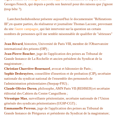
Georges Fenech, qui depuis a perdu son fauteuil pour des raisons que j'ignore
(trop bête ?).
Larecherchedubonheur présente aujourd'hui le documentaire "Réfutations
III",en quatre parties, du réalisateur et journaliste Thomas Lacoste, provenant
du site
l'autre campagne
, qui fait intervenir sur la question un certain
nombres de personnes qu'il me semble raisonnable de qualifier de "sérieuses"
:
Jean Bérard
, historien, Université de Paris VIII, membre de l'Observatoire
international des prisons (OIP) ;
Jean-Pierre Boucher
, juge de l'application des peines au Tribunal de
Grande Instance de La Rochelle et ancien président du Syndicat de la
magistrature ;
Christian Charrière-Bournazel
, avocat et bâtonnier de Paris ;
Sophie Desbruyères
, conseillère d'insertion et de probation (CIP), secrétaire
nationale du syndicat national de l'ensemble des personnels de
l'administration pénitentiaires (Snepap-FSU) ;
Claude-Olivier Doron
, philosophe, AMN Paris VII (REHSEIS) et secrétaire
éditorial des Cahiers du Centre Canguilhem ;
Véronique Mao
, surveillante pénitentiaire, secrétaire nationale de l’Union
générale des syndicats pénitentiaires (UGSP-CGT) ;
Emmanuelle Perreux
, juge de l'application des peines au Tribunal de
Grande Instance de Périgueux et présidente du Syndicat de la magistrature;