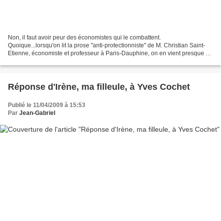
Non, il faut avoir peur des économistes qui le combattent.
Quoique...lorsqu'on lit la prose "anti-protectionniste" de M. Christian Saint-
Etienne, économiste et professeur à Paris-Dauphine, on en vient presque à
souhaiter que lui soient accordées de nombreuses...
Réponse d'Irène, ma filleule, à Yves Cochet
Publié le 11/04/2009 à 15:53
Par
Jean-Gabriel