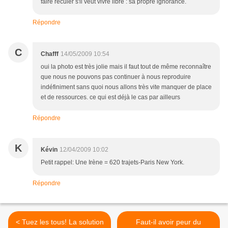
faire reculer s'il veut vivre libre : sa propre ignorance.
Répondre
C
Chafff
14/05/2009 10:54
oui la photo est très jolie mais il faut tout de même reconnaître
que nous ne pouvons pas continuer à nous reproduire
indéfiniment sans quoi nous allons très vite manquer de place
et de ressources. ce qui est déjà le cas par ailleurs
Répondre
K
Kévin
12/04/2009 10:02
Petit rappel: Une Irène = 620 trajets-Paris New York.
Répondre
< Tuez les tous! La solution
Faut-il avoir peur du