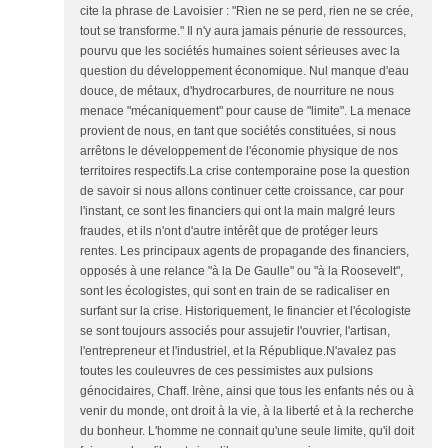
cite la phrase de Lavoisier : "Rien ne se perd, rien ne se crée,
tout se transforme." Il n'y aura jamais pénurie de ressources,
pourvu que les sociétés humaines soient sérieuses avec la
question du développement économique. Nul manque d'eau
douce, de métaux, d'hydrocarbures, de nourriture ne nous
menace "mécaniquement" pour cause de "limite". La menace
provient de nous, en tant que sociétés constituées, si nous
arrêtons le développement de l'économie physique de nos
territoires respectifs.La crise contemporaine pose la question
de savoir si nous allons continuer cette croissance, car pour
l'instant, ce sont les financiers qui ont la main malgré leurs
fraudes, et ils n'ont d'autre intérêt que de protéger leurs
rentes. Les principaux agents de propagande des financiers,
opposés à une relance "à la De Gaulle" ou "à la Roosevelt",
sont les écologistes, qui sont en train de se radicaliser en
surfant sur la crise. Historiquement, le financier et l'écologiste
se sont toujours associés pour assujetir l'ouvrier, l'artisan,
l'entrepreneur et l'industriel, et la République.N'avalez pas
toutes les couleuvres de ces pessimistes aux pulsions
génocidaires, Chaff. Irène, ainsi que tous les enfants nés ou à
venir du monde, ont droit à la vie, à la liberté et à la recherche
du bonheur. L'homme ne connait qu'une seule limite, qu'il doit