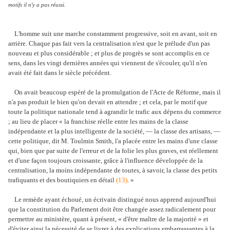
motifs il n'y a pas réussi.
L'homme suit une marche constamment progressive, soit en avant, soit en
arrière. Chaque pas fait vers la centralisation n'est que le prélude d'un pas
nouveau et plus considérable ; et plus de progrès se sont accomplis en ce
sens, dans les vingt dernières années qui viennent de s'écouler, qu'il n'en
avait été fait dans le siècle précédent.
On avait beaucoup espéré de la promulgation de l'Acte de Réforme, mais il
n'a pas produit le bien qu'on devait en attendre ; et cela, par le motif que
toute la politique nationale tend à agrandir le trafic aux dépens du commerce
; au lieu de placer « la franchise réelle entre les mains de la classe
indépendante et la plus intelligente de la société, — la classe des artisans, —
cette politique, dit M. Toulmin Smith, l'a placée entre les mains d'une classe
qui, bien que par suite de l'erreur et de la folie les plus graves, est réellement
et d'une façon toujours croissante, grâce à l'influence développée de la
centralisation, la moins indépendante de toutes, à savoir, la classe des petits
trafiquants et des boutiquiers en détail
(13)
. »
Le remède ayant échoué, un écrivain distingué nous apprend aujourd'hui
que la constitution du Parlement doit être changée assez radicalement pour
permettre au ministère, quant à présent, « d'être maître de la majorité » et
d'éviter ainsi la nécessité de se livrer à des explications embarrassantes à la