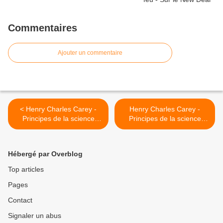
Commentaires
Ajouter un commentaire
< Henry Charles Carey -
Henry Charles Carey -
Principes de la science
Principes de la science
sociale - Tome I - Chapitre
sociale - Tome I - Chapitre
XVIII, § 6
XVIII, § 8 >
Hébergé par Overblog
Top articles
Pages
Contact
Signaler un abus