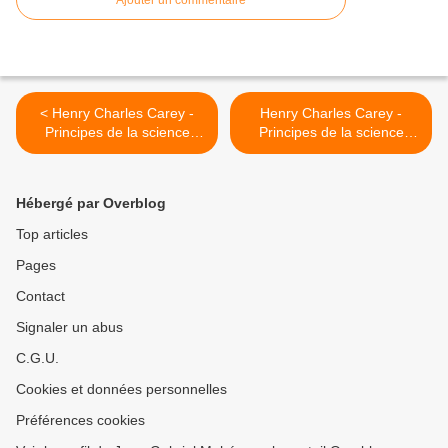
Ajouter un commentaire
< Henry Charles Carey -
Henry Charles Carey -
Principes de la science
Principes de la science
sociale - Tome I - Chapitre
sociale - Tome I - Chapitre
XIX, § 1
XIX, § 3 >
Hébergé par Overblog
Top articles
Pages
Contact
Signaler un abus
C.G.U.
Cookies et données personnelles
Préférences cookies