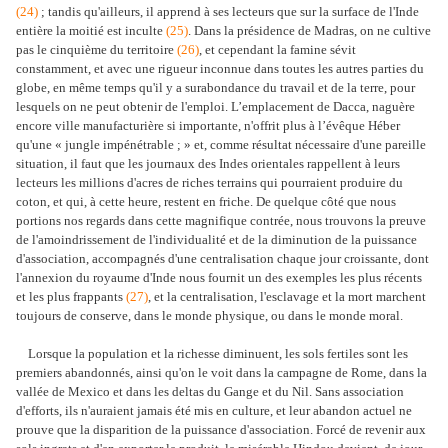
(24)
; tandis qu'ailleurs, il apprend à ses lecteurs que sur la surface de l'Inde
entière la moitié est inculte
(25)
. Dans la présidence de Madras, on ne cultive
pas le cinquième du territoire
(26)
, et cependant la famine sévit
constamment, et avec une rigueur inconnue dans toutes les autres parties du
globe, en même temps qu'il y a surabondance du travail et de la terre, pour
lesquels on ne peut obtenir de l'emploi. L’emplacement de Dacca, naguère
encore ville manufacturière si importante, n'offrit plus à l’évêque Héber
qu'une « jungle impénétrable ; » et, comme résultat nécessaire d'une pareille
situation, il faut que les journaux des Indes orientales rappellent à leurs
lecteurs les millions d'acres de riches terrains qui pourraient produire du
coton, et qui, à cette heure, restent en friche. De quelque côté que nous
portions nos regards dans cette magnifique contrée, nous trouvons la preuve
de l'amoindrissement de l'individualité et de la diminution de la puissance
d'association, accompagnés d'une centralisation chaque jour croissante, dont
l'annexion du royaume d'Inde nous fournit un des exemples les plus récents
et les plus frappants
(27)
, et la centralisation, l'esclavage et la mort marchent
toujours de conserve, dans le monde physique, ou dans le monde moral.
Lorsque la population et la richesse diminuent, les sols fertiles sont les
premiers abandonnés, ainsi qu'on le voit dans la campagne de Rome, dans la
vallée de Mexico et dans les deltas du Gange et du Nil. Sans association
d'efforts, ils n'auraient jamais été mis en culture, et leur abandon actuel ne
prouve que la disparition de la puissance d'association. Forcé de revenir aux