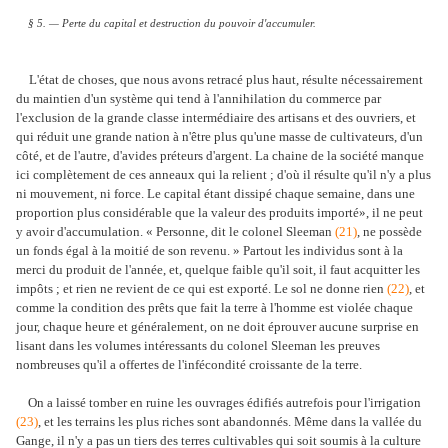
§ 5. — Perte du capital et destruction du pouvoir d'accumuler.
L'état de choses, que nous avons retracé plus haut, résulte nécessairement
du maintien d'un système qui tend à l'annihilation du commerce par
l'exclusion de la grande classe intermédiaire des artisans et des ouvriers, et
qui réduit une grande nation à n'être plus qu'une masse de cultivateurs, d'un
côté, et de l'autre, d'avides préteurs d'argent. La chaine de la société manque
ici complètement de ces anneaux qui la relient ; d'où il résulte qu'il n'y a plus
ni mouvement, ni force. Le capital étant dissipé chaque semaine, dans une
proportion plus considérable que la valeur des produits importé», il ne peut
y avoir d'accumulation. « Personne, dit le colonel Sleeman
(21)
, ne possède
un fonds égal à la moitié de son revenu. » Partout les individus sont à la
merci du produit de l'année, et, quelque faible qu'il soit, il faut acquitter les
impôts ; et rien ne revient de ce qui est exporté. Le sol ne donne rien
(22)
, et
comme la condition des prêts que fait la terre à l'homme est violée chaque
jour, chaque heure et généralement, on ne doit éprouver aucune surprise en
lisant dans les volumes intéressants du colonel Sleeman les preuves
nombreuses qu'il a offertes de l'infécondité croissante de la terre.
On a laissé tomber en ruine les ouvrages édifiés autrefois pour l'irrigation
(23)
, et les terrains les plus riches sont abandonnés. Même dans la vallée du
Gange, il n'y a pas un tiers des terres cultivables qui soit soumis à la culture