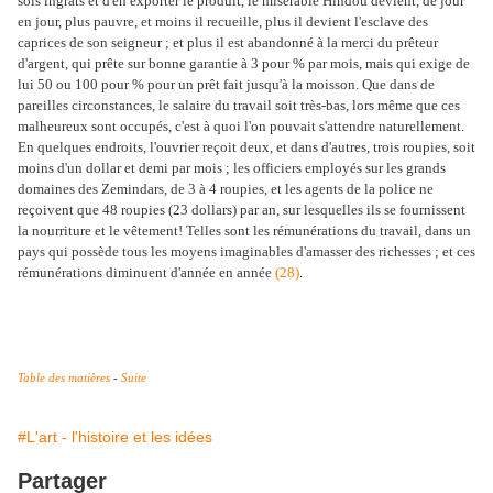
sols ingrats et d'en exporter le produit, le misérable Hindou devient, de jour
en jour, plus pauvre, et moins il recueille, plus il devient l'esclave des
caprices de son seigneur ; et plus il est abandonné à la merci du prêteur
d'argent, qui prête sur bonne garantie à 3 pour % par mois, mais qui exige de
lui 50 ou 100 pour % pour un prêt fait jusqu'à la moisson. Que dans de
pareilles circonstances, le salaire du travail soit très-bas, lors même que ces
malheureux sont occupés, c'est à quoi l'on pouvait s'attendre naturellement.
En quelques endroits, l'ouvrier reçoit deux, et dans d'autres, trois roupies, soit
moins d'un dollar et demi par mois ; les officiers employés sur les grands
domaines des Zemindars, de 3 à 4 roupies, et les agents de la police ne
reçoivent que 48 roupies (23 dollars) par an, sur lesquelles ils se fournissent
la nourriture et le vêtement! Telles sont les rémunérations du travail, dans un
pays qui possède tous les moyens imaginables d'amasser des richesses ; et ces
rémunérations diminuent d'année en année
(28)
.
Table des matières
-
Suite
#L'art - l'histoire et les idées
Partager