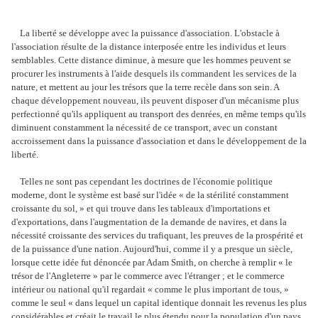
La liberté se développe avec la puissance d'association. L'obstacle à
l'association résulte de la distance interposée entre les individus et leurs
semblables. Cette distance diminue, à mesure que les hommes peuvent se
procurer les instruments à l'aide desquels ils commandent les services de la
nature, et mettent au jour les trésors que la terre recèle dans son sein. A
chaque développement nouveau, ils peuvent disposer d'un mécanisme plus
perfectionné qu'ils appliquent au transport des denrées, en même temps qu'ils
diminuent constamment la nécessité de ce transport, avec un constant
accroissement dans la puissance d'association et dans le développement de la
liberté.
Telles ne sont pas cependant les doctrines de l'économie politique
moderne, dont le système est basé sur l'idée « de la stérilité constamment
croissante du sol, » et qui trouve dans les tableaux d'importations et
d'exportations, dans l'augmentation de la demande de navires, et dans la
nécessité croissante des services du trafiquant, les preuves de la prospérité et
de la puissance d'une nation. Aujourd'hui, comme il y a presque un siècle,
lorsque cette idée fut dénoncée par Adam Smith, on cherche à remplir « le
trésor de l'Angleterre » par le commerce avec l'étranger ; et le commerce
intérieur ou national qu'il regardait « comme le plus important de tous, »
comme le seul « dans lequel un capital identique donnait les revenus les plus
considérables et créait le travail le plus étendu pour la population d'un pays