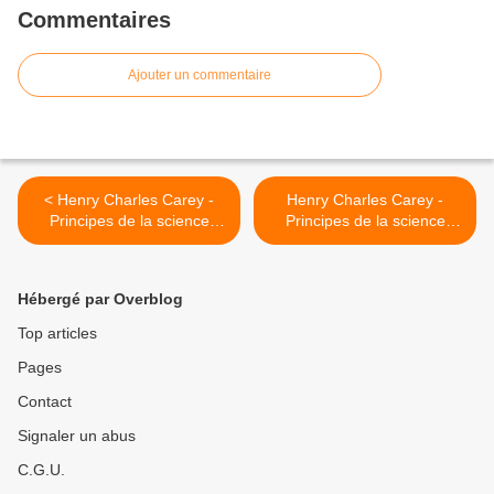
Commentaires
Ajouter un commentaire
< Henry Charles Carey -
Henry Charles Carey -
Principes de la science
Principes de la science
sociale - Tome I - Chapitre
sociale - Tome I - Chapitre
X, § 6
X, notes de bas de page >
Hébergé par Overblog
Top articles
Pages
Contact
Signaler un abus
C.G.U.