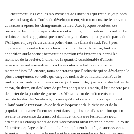
Étroitement liés avec les mouvements de l'individu qui trafique, et placés
au second rang dans l'ordre de développement, viennent ensuite les travaux
consacrés à opérer les changements de lieu. Aux époques reculées, ces
travaux se bornent presque entièrement à changer de résidence les individus
réduits en esclavage, ainsi que nous le voyons dans la plus grande partie de
l'Afrique, et, jusqu'à un certain point, dans nos États du sud. Peu à peu,
cependant, le conducteur de chameaux, le roulier et le marin, font leur
apparition sur la scène ; formant une portion très-importante parmi les
membres de la société, à raison de la quantité considérable d'efforts
musculaires indispensables pour transporter une faible quantité de
marchandises. Là, encore, nous constatons que l'industrie qui se développe le
plus promptement est celle qui exige le moins de connaissances. Pour le
roulier, il est indifférent de savoir ce qu'il transporte, que ce soit des balles de
coton, du rhum, ou des livres de prières ; et quant au marin, il lui importe peu
de porter de la poudre de guerre aux Africains, ou des vêtements aux
peuplades des îles Sandwich, pourvu qu'il soit satisfait du prix qui lui est
alloué pour le transport. Avec le développement de la richesse et de la
population, et avec l'accroissement dans la puissance d'association qui en
résulte, la nécessité du transport diminue, tandis que les facilités pour
effectuer les changements de lieu s'accroissent aussi invariablement. La route
à barrière de péage et le chemin de fer remplacent bientôt, et successivement,
le sentier indien, comme le navire et le steamer remplacent le simple canot ;