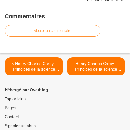
Commentaires
Ajouter un commentaire
< Henry Charles Carey -
Henry Charles Carey -
Principes de la science
Principes de la science
sociale - Tome I - Chapitre
sociale - Tome I - Chapitre
VIII, § 5
VIII, § 7 >
Hébergé par Overblog
Top articles
Pages
Contact
Signaler un abus