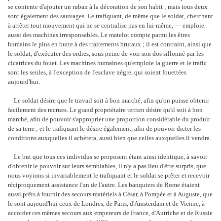
se contente d'ajouter un ruban à la décoration de son habit ; mais tous deux
sont également des sauvages. Le trafiquant, de même que le soldat, cherchant
à arrêter tout mouvement qui ne se centralise pas en lui-même, — emploie
aussi des machines irresponsables. Le matelot compte parmi les êtres
humains le plus en butte à des traitements brutaux ; il est contraint, ainsi que
le soldat, d'exécuter des ordres, sous peine de voir son dos sillonné par les
cicatrices du fouet. Les machines humaines qu'emploie la guerre et le trafic
sont les seules, à l'exception de l'esclave nègre, qui soient fouettées
aujourd'hui.
Le soldat désire que le travail soit à bon marché, afin qu'on puisse obtenir
facilement des recrues. Le grand propriétaire terrien désire qu'il soit à bon
marché, afin de pouvoir s'approprier une proportion considérable du produit
de sa terre ; et le trafiquant le désire également, afin de pouvoir dicter les
conditions auxquelles il achètera, aussi bien que celles auxquelles il vendra.
Le but que tous ces individus se proposent étant ainsi identique, à savoir
d'obtenir le pouvoir sur leurs semblables, il n'y a pas lieu d'être surpris, que
nous voyions si invariablement le trafiquant et le soldat se prêter et recevoir
réciproquement assistance l'un de l'autre. Les banquiers de Rome étaient
aussi prêts à fournir des secours matériels à César, à Pompée et à Auguste, que
le sont aujourd'hui ceux de Londres, de Paris, d'Amsterdam et de Vienne, à
accorder ces mêmes secours aux empereurs de France, d'Autriche et de Russie