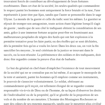
trouvaient forcés de contribuer au développement de leurs fortunes
exorbitantes. Dans cet état de la société, les seules qualités qui commandent
le respect parmi les hommes sont uniquement la force brutale et la ruse, l'une
représentée à juste titre par Ajax, tandis que l'autre se personnifie dans le sage
Ulysse. La morale de la guerre et celle du trafic sont les mêmes. Le guerrier se
réjouit de tromper son antagoniste, toute action étant légitime lorsqu'il s'agit
de guerre ; tandis que de son côté le trafiquant obtient la considération de ses
amis, grâce à une immense fortune acquise peut-être en fournissant aux
malheureuses peuplades de nègres des fusils qui ont fait explosion à la
première tentative pour les faire partir, ou des étoffes qui se sont déchirées,
dès la première fois qu'on a voulu les laver. Dans les deux cas, on voit la fin
sanctifier les moyens ; le seul critérium de la justice se trouvant dans le
succès, ou la non-réussite. La prééminence des soldats et des trafiquants, doit
donc être regardée comme la preuve d'un état de barbarie.
Le but du général en chef étant d'empêcher l'existence de tout mouvement
de la société qui ne se centralise pas en lui-même, il accapare le monopole de
la terre et anéantit, parmi les hommes qu'il emploie comme ses instruments,
le pouvoir de s'associer volontairement. Le soldat, obéissant au
commandement qu'il reçoit, est tellement éloigné de se regarder comme
responsable vis-à-vis de Dieu ou de l'homme, de sa façon d'observer les droits
de l'individualité ou de la propriété, qu'il se glorifie de la proportion de ses
vols et du nombre de ses meurtres. L'homme des Montagnes Rocheuses se
pare des crânes de ses ennemis massacrés, tandis que le meurtrier plus civilisé