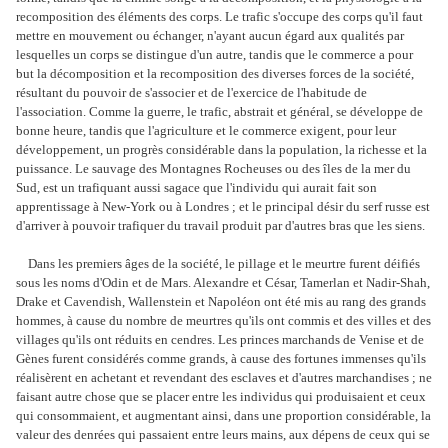
recomposition des éléments des corps. Le trafic s'occupe des corps qu'il faut
mettre en mouvement ou échanger, n'ayant aucun égard aux qualités par
lesquelles un corps se distingue d'un autre, tandis que le commerce a pour
but la décomposition et la recomposition des diverses forces de la société,
résultant du pouvoir de s'associer et de l'exercice de l'habitude de
l'association. Comme la guerre, le trafic, abstrait et général, se développe de
bonne heure, tandis que l'agriculture et le commerce exigent, pour leur
développement, un progrès considérable dans la population, la richesse et la
puissance. Le sauvage des Montagnes Rocheuses ou des îles de la mer du
Sud, est un trafiquant aussi sagace que l'individu qui aurait fait son
apprentissage à New-York ou à Londres ; et le principal désir du serf russe est
d'arriver à pouvoir trafiquer du travail produit par d'autres bras que les siens.
Dans les premiers âges de la société, le pillage et le meurtre furent déifiés
sous les noms d'Odin et de Mars. Alexandre et César, Tamerlan et Nadir-Shah,
Drake et Cavendish, Wallenstein et Napoléon ont été mis au rang des grands
hommes, à cause du nombre de meurtres qu'ils ont commis et des villes et des
villages qu'ils ont réduits en cendres. Les princes marchands de Venise et de
Gènes furent considérés comme grands, à cause des fortunes immenses qu'ils
réalisèrent en achetant et revendant des esclaves et d'autres marchandises ; ne
faisant autre chose que se placer entre les individus qui produisaient et ceux
qui consommaient, et augmentant ainsi, dans une proportion considérable, la
valeur des denrées qui passaient entre leurs mains, aux dépens de ceux qui se