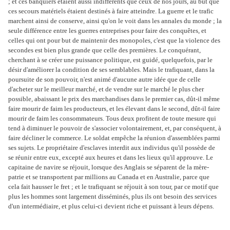
; et ces banquiers étaient aussi indifférents que ceux de nos jours, au but que
ces secours matériels étaient destinés à faire atteindre. La guerre et le trafic
marchent ainsi de conserve, ainsi qu'on le voit dans les annales du monde ; la
seule différence entre les guerres entreprises pour faire des conquêtes, et
celles qui ont pour but de maintenir des monopoles, c'est que la violence des
secondes est bien plus grande que celle des premières. Le conquérant,
cherchant à se créer une puissance politique, est guidé, quelquefois, par le
désir d'améliorer la condition de ses semblables. Mais le trafiquant, dans la
poursuite de son pouvoir, n'est animé d'aucune autre idée que de celle
d'acheter sur le meilleur marché, et de vendre sur le marché le plus cher
possible, abaissant le prix des marchandises dans le premier cas, dût-il même
faire mourir de faim les producteurs, et les élevant dans le second, dût-il faire
mourir de faim les consommateurs. Tous deux profitent de toute mesure qui
tend à diminuer le pouvoir de s'associer volontairement, et, par conséquent, à
faire décliner le commerce. Le soldat empêche la réunion d'assemblées parmi
ses sujets. Le propriétaire d'esclaves interdit aux individus qu'il possède de
se réunir entre eux, excepté aux heures et dans les lieux qu'il approuve. Le
capitaine de navire se réjouit, lorsque des Anglais se séparent de la mère-
patrie et se transportent par millions au Canada et en Australie, parce que
cela fait hausser le fret ; et le trafiquant se réjouit à son tour, par ce motif que
plus les hommes sont largement disséminés, plus ils ont besoin des services
d'un intermédiaire, et plus celui-ci devient riche et puissant à leurs dépens.