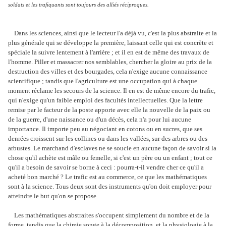
soldats et les trafiquants sont toujours des alliés réciproques.
Dans les sciences, ainsi que le lecteur l'a déjà vu, c'est la plus abstraite et la
plus générale qui se développe la première, laissant celle qui est concrète et
spéciale la suivre lentement à l'arrière ; et il en est de même des travaux de
l'homme. Piller et massacrer nos semblables, chercher la gloire au prix de la
destruction des villes et des bourgades, cela n'exige aucune connaissance
scientifique ; tandis que l'agriculture est une occupation qui à chaque
moment réclame les secours de la science. Il en est de même encore du trafic,
qui n'exige qu'un faible emploi des facultés intellectuelles. Que la lettre
remise par le facteur de la poste apporte avec elle la nouvelle de la paix ou
de la guerre, d'une naissance ou d'un décès, cela n'a pour lui aucune
importance. Il importe peu au négociant en cotons ou en sucres, que ses
denrées croissent sur les collines ou dans les vallées, sur des arbres ou des
arbustes. Le marchand d'esclaves ne se soucie en aucune façon de savoir si la
chose qu'il achète est mâle ou femelle, si c'est un père ou un enfant ; tout ce
qu'il a besoin de savoir se borne à ceci : pourra-t-il vendre cher ce qu'il a
acheté bon marché ? Le trafic est au commerce, ce que les mathématiques
sont à la science. Tous deux sont des instruments qu'on doit employer pour
atteindre le but qu'on se propose.
Les mathématiques abstraites s'occupent simplement du nombre et de la
forme, tandis que la chimie songe à la décomposition, et la physiologie à la