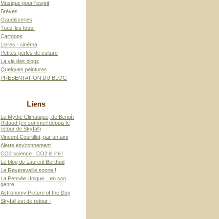
Musique pour l'esprit
Brèves
Gaudisseries
Tuez-les tous!
Cartoons
Livres - cinéma
Petites perles de culture
La vie des blogs
Quelques peintures
PRESENTATION DU BLOG
Liens
Le Mythe Climatique, de Benoît
Rittaud (en sommeil depuis le
retour de Skyfall)
Vincent Courtillot, par un ami
Alerte environnement
CO2 science : CO2 is life !
Le blog de Laurent Berthod
Le Revereveille sonne !
La Pensée Unique... en son
genre
Astronomy Picture of the Day
Skyfall est de retour !