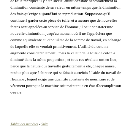
de toile fabriquée il y a un siècle, aurait constaté nécessairement la
diminution constante de sa valeur, en même temps que la diminution
des frais qu'exige aujourd'hui sa reproduction. Supposons qu'il
continue à garder cette pièce de toile, et à mesure que de nouvelles
forces sont appelées au service de l'homme, il peut constater une
nouvelle diminution, jusqu'au moment où il ne l'appréciera que
comme équivalente au cinquième de la somme de travail, en échange
de laquelle elle se vendait primitivement. L'utilité du coton a
augmenté considérablement ; mais la valeur de la toile de coton a
diminué dans la même proportion ; et tous ces résultats ont eu lieu,
parce que la nature qui travaille gratuitement a été, chaque année,
rendue plus apte à faire ce qui se faisait autrefois à l'aide du travail de
l'homme ; lequel exige une quantité constante de nourriture et de
vêtement pour que la machine soit maintenue en état d'accomplir son
oeuvre.
Tables des matières
Suite
-