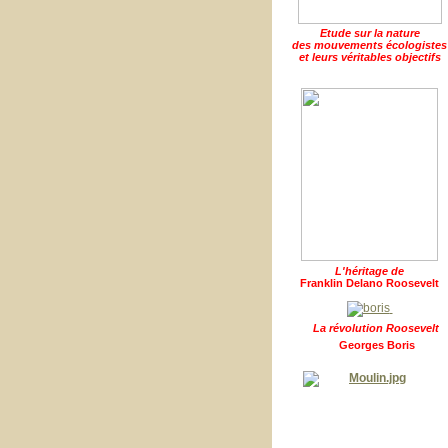
Etude sur la nature
des mouvements écologistes
et leurs véritables objectifs
L'héritage de
Franklin Delano Roosevelt
La révolution Roosevelt
Georges Boris