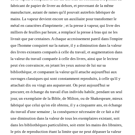
fabricant de papier de livrer au dehors, et provenant de la même
manufacture, autant de rames qu'il pouvait autrefois fabriquer de
mains. La vapeur devient encore un auxiliaire pour transformer le
métal en caractères d'imprimerie ; et la presse à vapeur, qui livre des
milliers de feuilles par heure, a remplacé la presse à bras qui ne les
livrait que par centaines. A chaque accroissement pareil dans l'empire
que l'homme conquiert sur la nature, il y a diminution dans la valeur
des livres existants comparés à celle du travail, et augmentation dans
la valeur du travail comparée à celle des livres, ainsi que le lecteur
peut s'en convaincre, en jetant les yeux autour de lui sur sa
bibliothèque, et comparant la valeur qu'il attache aujourd'hui aux
ouvrages classiques qui sont constamment reproduits, à celle qu'il y
attachait dix ou vingt ans auparavant. On peut aujourd'hui se
procurer, en échange du travail d'un individu habile, pendant un seul
jour, un exemplaire de la Bible, de Milton, ou de Shakespeare, mieux
fabriqué que celui qu'on eût obtenu, il y a cinquante ans, en échange
du travail d'une semaine ; la conséquence nécessaire de ce fait a été
une diminution dans la valeur de tous les exemplaires existant, soit
dans les bibliothèques particulières, soit entre les mains des libraires,
le prix de reproduction étant la limite que ne peut dépasser la valeur