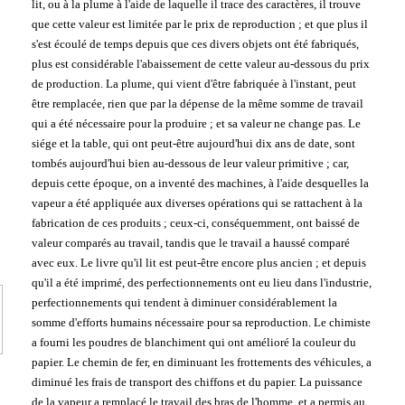
lit, ou à la plume à l'aide de laquelle il trace des caractères, il trouve
que cette valeur est limitée par le prix de reproduction ; et que plus il
s'est écoulé de temps depuis que ces divers objets ont été fabriqués,
plus est considérable l'abaissement de cette valeur au-dessous du prix
de production. La plume, qui vient d'être fabriquée à l'instant, peut
être remplacée, rien que par la dépense de la même somme de travail
qui a été nécessaire pour la produire ; et sa valeur ne change pas. Le
siége et la table, qui ont peut-être aujourd'hui dix ans de date, sont
tombés aujourd'hui bien au-dessous de leur valeur primitive ; car,
depuis cette époque, on a inventé des machines, à l'aide desquelles la
vapeur a été appliquée aux diverses opérations qui se rattachent à la
fabrication de ces produits ; ceux-ci, conséquemment, ont baissé de
valeur comparés au travail, tandis que le travail a haussé comparé
avec eux. Le livre qu'il lit est peut-être encore plus ancien ; et depuis
qu'il a été imprimé, des perfectionnements ont eu lieu dans l'industrie,
perfectionnements qui tendent à diminuer considérablement la
somme d'efforts humains nécessaire pour sa reproduction. Le chimiste
a fourni les poudres de blanchiment qui ont amélioré la couleur du
papier. Le chemin de fer, en diminuant les frottements des véhicules, a
diminué les frais de transport des chiffons et du papier. La puissance
de la vapeur a remplacé le travail des bras de l'homme, et a permis au