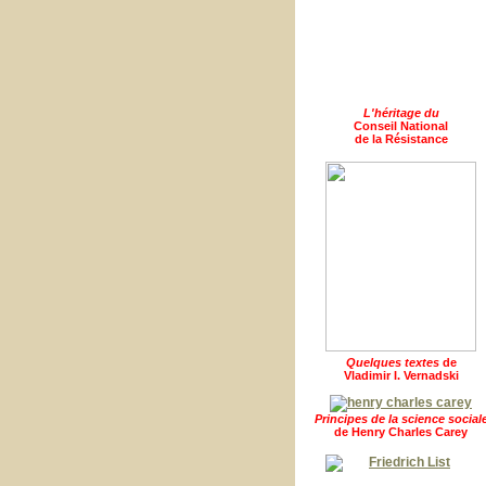
L'héritage du
Conseil National
de la Résistance
Quelques textes
de
Vladimir I. Vernadski
Principes de la science social
de Henry Charles Carey