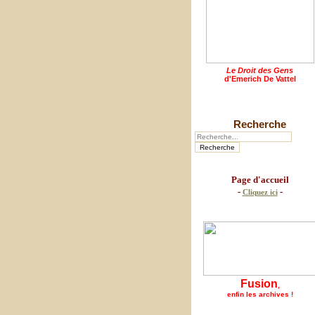
Le Droit des Gens
d'Emerich De Vattel
Recherche
Page d'accueil
-
-
Cliquez ici
Fusion
,
enfin les archives !