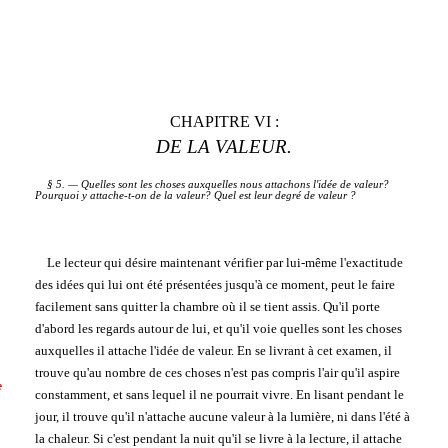
CHAPITRE VI :
DE LA VALEUR.
§ 5. — Quelles sont les choses auxquelles nous attachons l'idée de valeur?
Pourquoi y attache-t-on de la valeur? Quel est leur degré de valeur ?
Le lecteur qui désire maintenant vérifier par lui-même l'exactitude
des idées qui lui ont été présentées jusqu'à ce moment, peut le faire
facilement sans quitter la chambre où il se tient assis. Qu'il porte
d'abord les regards autour de lui, et qu'il voie quelles sont les choses
auxquelles il attache l'idée de valeur. En se livrant à cet examen, il
trouve qu'au nombre de ces choses n'est pas compris l'air qu'il aspire
e
constamment, et sans lequel il ne pourrait vivre. En lisant pendant le
jour, il trouve qu'il n'attache aucune valeur à la lumière, ni dans l'été à
la chaleur. Si c'est pendant la nuit qu'il se livre à la lecture, il attache