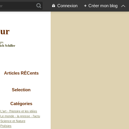
Connexion
+
Créer mon blog
eur
mps.
ich Schiller
Articles RÉCents
Selection
Catégories
L'art - l'histoire et les idées
Le monde - la presse - l'actu
Science et Nature
Poésies