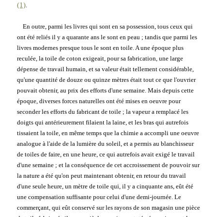
(1)
.
En outre, parmi les livres qui sont en sa possession, tous ceux qui
ont été reliés il y a quarante ans le sont en peau ; tandis que parmi les
livres modernes presque tous le sont en toile. A une époque plus
reculée, la toile de coton exigeait, pour sa fabrication, une large
dépense de travail humain, et sa valeur était tellement considérable,
qu'une quantité de douze ou quinze mètres était tout ce que l'ouvrier
pouvait obtenir, au prix des efforts d'une semaine. Mais depuis cette
époque, diverses forces naturelles ont été mises en oeuvre pour
seconder les efforts du fabricant de toile ; la vapeur a remplacé les
doigts qui antérieurement filaient la laine, et les bras qui autrefois
tissaient la toile, en même temps que la chimie a accompli une oeuvre
analogue à l'aide de la lumière du soleil, et a permis au blanchisseur
de toiles de faire, en une heure, ce qui autrefois avait exigé le travail
d'une semaine ; et la conséquence de cet accroissement de pouvoir sur
la nature a été qu'on peut maintenant obtenir, en retour du travail
d'une seule heure, un mètre de toile qui, il y a cinquante ans, eût été
une compensation suffisante pour celui d'une demi-journée. Le
commerçant, qui eût conservé sur les rayons de son magasin une pièce