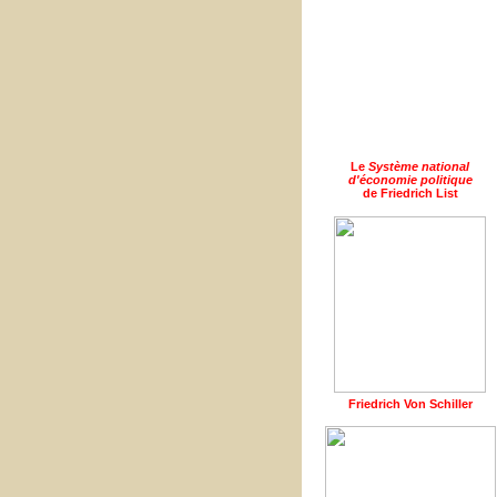
Le
Système national
d'économie politique
de Friedrich List
Friedrich Von Schiller