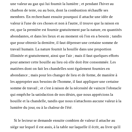
une valeur au gaz qui lui fournit la lumière ; et pendant l'hiver au
charbon de terre, ou au bois, dont la combustion réchauffe ses
membres. En recherchant ensuite pourquoi il attache une idée de
valeur à l'une de ces choses et non à l'autre, il trouve que la raison en
est, que la première est fournie gratuitement par la nature, en quantités
abondantes, et dans les lieux et au moment où l'on en a besoin ; tandis
que pour obtenir la dernière, il faut dépenser une certaine somme de
travail humain. La nature fournit la houille dans une proportion
illimitée et gratuitement, ainsi que l'air ; mais il faut quelques efforts
pour amener cette houille au lieu où elle doit être consommée. Les
matières dont on fait les chandelles sont également fournies en
abondance ; mais pour les changer de lieu et de forme, de manière à
les approprier aux besoins de l'homme, il faut appliquer une certaine
somme de travail ; et c'est à raison de la nécessité de vaincre l'obstacle
qui empêche la satisfaction de nos désirs, que nous apprécions la
houille et la chandelle, tandis que nous n'attachons aucune valeur à la
lumière du jour, ou à la chaleur de l'été.
Si le lecteur se demande ensuite combien de valeur il attache au
siége sur lequel il est assis, à la table sur laquelle il écrit, au livre qu'il