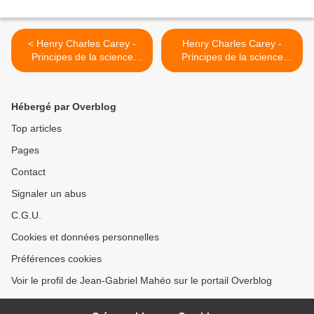
< Henry Charles Carey -
Henry Charles Carey -
Principes de la science
Principes de la science
sociale - Tome I - Chapitre
sociale - Tome I - Chapitre
V, § 3
VI, § 1 >
Hébergé par Overblog
Top articles
Pages
Contact
Signaler un abus
C.G.U.
Cookies et données personnelles
Préférences cookies
Voir le profil de Jean-Gabriel Mahéo sur le portail Overblog