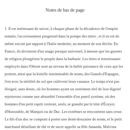
Notes de bas de page
1 Il est intéressant de suivre, à chaque phase de la décadence de l'empire
romain, l'accroissement progressif dans la pompe des titres ; et il en est de
même encore par rapport à l'Italie moderne, au moment de son déclin. En
France, ils devinrent d'un usage presque universel, à mesure que les guerres
de religion plongèrent le peuple dans la barbarie. Les titres si retentissants
employés dans l'Orient sont au niveau de la faible puissance de ceux qui les
portent, ainsi que la kirielle interminable de noms, des Grands d'Espagne,
l'est avec la stérilité du sol que cultivent leurs vassaux. Le temps n'est pas
éloigné, sans doute, où les hommes ayant un sentiment réel de leur dignité
rejetteront comme une absurdité l'ensemble d'un pareil système, où des
hommes d'un petit esprit croiront, seuls, se grandir par le titre d'Écuyer,
d'Honorable, de Marquis ou de Duc. Les extrêmes se rencontrent sans cesse.
Le fils d'un duc se comptait à porter une demi-douzaine de noms, et le petit
marchand détaillant de thé et de sucre appelle sa fille Amanda, Malvina