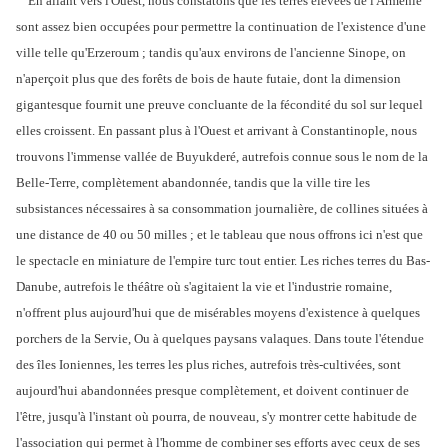
En allant vers l'Ouest, nous constatons que les terres élevées de l'Arménie
sont assez bien occupées pour permettre la continuation de l'existence d'une
ville telle qu'Erzeroum ; tandis qu'aux environs de l'ancienne Sinope, on
n'aperçoit plus que des forêts de bois de haute futaie, dont la dimension
gigantesque fournit une preuve concluante de la fécondité du sol sur lequel
elles croissent. En passant plus à l'Ouest et arrivant à Constantinople, nous
trouvons l'immense vallée de Buyukderé, autrefois connue sous le nom de la
Belle-Terre, complètement abandonnée, tandis que la ville tire les
subsistances nécessaires à sa consommation journalière, de collines situées à
une distance de 40 ou 50 milles ; et le tableau que nous offrons ici n'est que
le spectacle en miniature de l'empire turc tout entier. Les riches terres du Bas-
Danube, autrefois le théâtre où s'agitaient la vie et l'industrie romaine,
n'offrent plus aujourd'hui que de misérables moyens d'existence à quelques
porchers de la Servie, Ou à quelques paysans valaques. Dans toute l'étendue
des îles Ioniennes, les terres les plus riches, autrefois très-cultivées, sont
aujourd'hui abandonnées presque complètement, et doivent continuer de
l'être, jusqu'à l'instant où pourra, de nouveau, s'y montrer cette habitude de
l'association qui permet à l'homme de combiner ses efforts avec ceux de ses