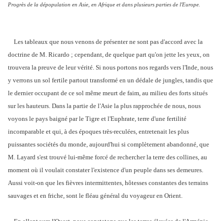
Progrès de la dépopulation en Asie, en Afrique et dans plusieurs parties de l'Europe.
Les tableaux que nous venons de présenter ne sont pas d'accord avec la
doctrine de M. Ricardo ; cependant, de quelque part qu'on jette les yeux, on
trouvera la preuve de leur vérité. Si nous portons nos regards vers l'Inde, nous
y verrons un sol fertile partout transformé en un dédale de jungles, tandis que
le dernier occupant de ce sol même meurt de faim, au milieu des forts situés
sur les hauteurs. Dans la partie de l'Asie la plus rapprochée de nous, nous
voyons le pays baigné par le Tigre et l'Euphrate, terre d'une fertilité
incomparable et qui, à des époques très-reculées, entretenait les plus
puissantes sociétés du monde, aujourd'hui si complètement abandonné, que
M. Layard s'est trouvé lui-même forcé de rechercher la terre des collines, au
moment où il voulait constater l'existence d'un peuple dans ses demeures.
Aussi voit-on que les fièvres intermittentes, hôtesses constantes des terrains
sauvages et en friche, sont le fléau général du voyageur en Orient.