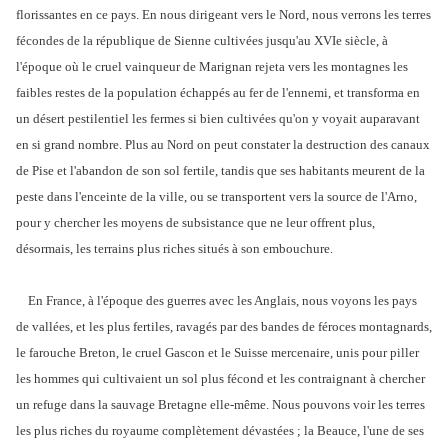
florissantes en ce pays. En nous dirigeant vers le Nord, nous verrons les terres
fécondes de la république de Sienne cultivées jusqu'au XVIe siècle, à
l'époque où le cruel vainqueur de Marignan rejeta vers les montagnes les
faibles restes de la population échappés au fer de l'ennemi, et transforma en
un désert pestilentiel les fermes si bien cultivées qu'on y voyait auparavant
en si grand nombre. Plus au Nord on peut constater la destruction des canaux
de Pise et l'abandon de son sol fertile, tandis que ses habitants meurent de la
peste dans l'enceinte de la ville, ou se transportent vers la source de l'Arno,
pour y chercher les moyens de subsistance que ne leur offrent plus,
désormais, les terrains plus riches situés à son embouchure.
En France, à l'époque des guerres avec les Anglais, nous voyons les pays
de vallées, et les plus fertiles, ravagés par des bandes de féroces montagnards,
le farouche Breton, le cruel Gascon et le Suisse mercenaire, unis pour piller
les hommes qui cultivaient un sol plus fécond et les contraignant à chercher
un refuge dans la sauvage Bretagne elle-même. Nous pouvons voir les terres
les plus riches du royaume complètement dévastées ; la Beauce, l'une de ses