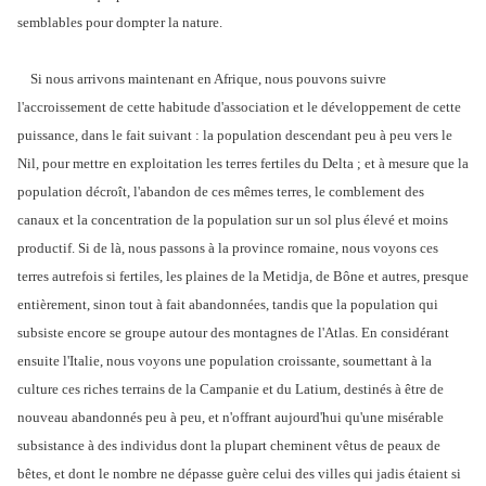
semblables pour dompter la nature.
Si nous arrivons maintenant en Afrique, nous pouvons suivre
l'accroissement de cette habitude d'association et le développement de cette
puissance, dans le fait suivant : la population descendant peu à peu vers le
Nil, pour mettre en exploitation les terres fertiles du Delta ; et à mesure que la
population décroît, l'abandon de ces mêmes terres, le comblement des
canaux et la concentration de la population sur un sol plus élevé et moins
productif. Si de là, nous passons à la province romaine, nous voyons ces
terres autrefois si fertiles, les plaines de la Metidja, de Bône et autres, presque
entièrement, sinon tout à fait abandonnées, tandis que la population qui
subsiste encore se groupe autour des montagnes de l'Atlas. En considérant
ensuite l'Italie, nous voyons une population croissante, soumettant à la
culture ces riches terrains de la Campanie et du Latium, destinés à être de
nouveau abandonnés peu à peu, et n'offrant aujourd'hui qu'une misérable
subsistance à des individus dont la plupart cheminent vêtus de peaux de
bêtes, et dont le nombre ne dépasse guère celui des villes qui jadis étaient si