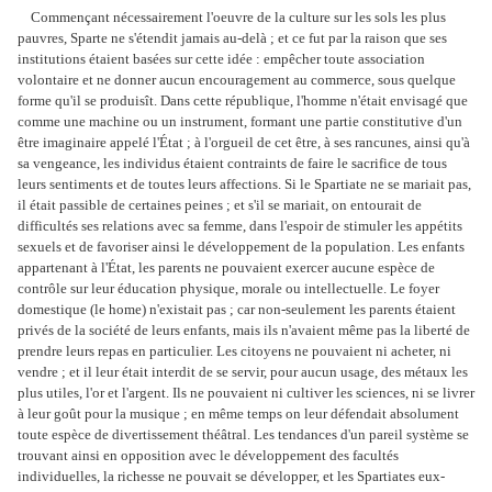
Commençant nécessairement l'oeuvre de la culture sur les sols les plus
pauvres, Sparte ne s'étendit jamais au-delà ; et ce fut par la raison que ses
institutions étaient basées sur cette idée : empêcher toute association
volontaire et ne donner aucun encouragement au commerce, sous quelque
forme qu'il se produisît. Dans cette république, l'homme n'était envisagé que
comme une machine ou un instrument, formant une partie constitutive d'un
être imaginaire appelé l'État ; à l'orgueil de cet être, à ses rancunes, ainsi qu'à
sa vengeance, les individus étaient contraints de faire le sacrifice de tous
leurs sentiments et de toutes leurs affections. Si le Spartiate ne se mariait pas,
il était passible de certaines peines ; et s'il se mariait, on entourait de
difficultés ses relations avec sa femme, dans l'espoir de stimuler les appétits
sexuels et de favoriser ainsi le développement de la population. Les enfants
appartenant à l'État, les parents ne pouvaient exercer aucune espèce de
contrôle sur leur éducation physique, morale ou intellectuelle. Le foyer
domestique (le home) n'existait pas ; car non-seulement les parents étaient
privés de la société de leurs enfants, mais ils n'avaient même pas la liberté de
prendre leurs repas en particulier. Les citoyens ne pouvaient ni acheter, ni
vendre ; et il leur était interdit de se servir, pour aucun usage, des métaux les
plus utiles, l'or et l'argent. Ils ne pouvaient ni cultiver les sciences, ni se livrer
à leur goût pour la musique ; en même temps on leur défendait absolument
toute espèce de divertissement théâtral. Les tendances d'un pareil système se
trouvant ainsi en opposition avec le développement des facultés
individuelles, la richesse ne pouvait se développer, et les Spartiates eux-