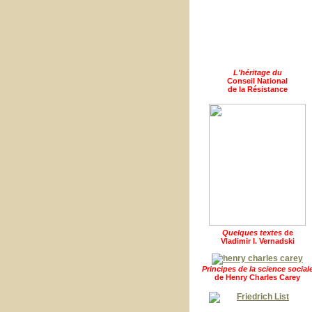
L'héritage du
Conseil National
de la Résistance
Quelques textes
de
Vladimir I. Vernadski
Principes de la science social
de Henry Charles Carey