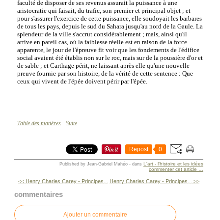
faculté de disposer de ses revenus assurait la puissance à une
aristocratie qui faisait, du trafic, son premier et principal objet ; et
pour s'assurer l'exercice de cette puissance, elle soudoyait les barbares
de tous les pays, depuis le sud du Sahara jusqu'au nord de la Gaule. La
splendeur de la ville s'accrut considérablement ; mais, ainsi qu'il
arrive en pareil cas, où la faiblesse réelle est en raison de la force
apparente, le jour de l'épreuve fit voir que les fondements de l'édifice
social avaient été établis non sur le roc, mais sur de la poussière d'or et
de sable ; et Carthage périt, ne laissant après elle qu'une nouvelle
preuve fournie par son histoire, de la vérité de cette sentence : Que
ceux qui vivent de l'épée doivent périr par l'épée.
Table des matières
Suite
-
Repost
0
L'art - l'histoire et les idées
Published by Jean-Gabriel Mahéo
-
dans
commenter cet article
…
<< Henry Charles Carey - Principes...
Henry Charles Carey - Principes... >>
commentaires
Ajouter un commentaire