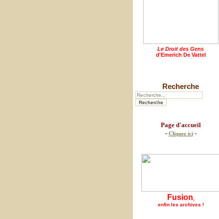
Le Droit des Gens
d'Emerich De Vattel
Recherche
Page d'accueil
-
-
Cliquez ici
Fusion
,
enfin les archives !