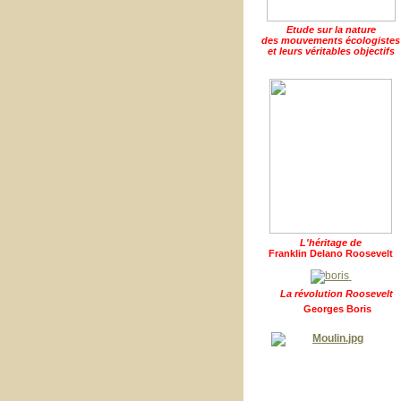
Etude sur la nature
des mouvements écologistes
et leurs véritables objectifs
L'héritage de
Franklin Delano Roosevelt
La révolution Roosevelt
Georges Boris