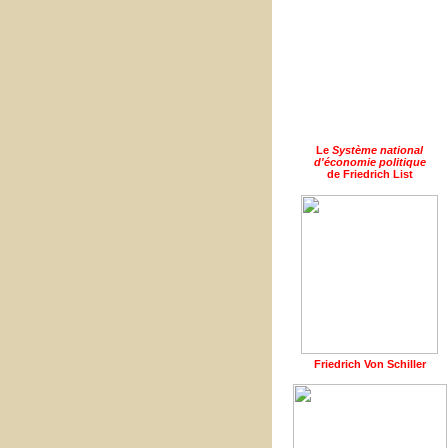
Le
Système national
d'économie politique
de Friedrich List
Friedrich Von Schiller