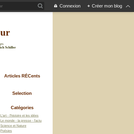
Connexion
+
Créer mon blog
eur
mps.
ich Schiller
Articles RÉCents
Selection
Catégories
L'art - l'histoire et les idées
Le monde - la presse - l'actu
Science et Nature
Poésies