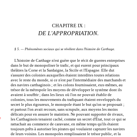
CHAPITRE IX :
DE L'APPROPRIATION.
§ 5. — Phénomènes sociaux qui se révèlent dans l'histoire de Carthage.
L'histoire de Carthage n'est guère que le récit de guerres entreprises
dans le but de monopoliser le trafic, et qui eurent pour principaux
théâtres la Corse et la Sardaigne, la Sicile et l'Espagne. Elle dut
s'assurer des colonies auxquelles étaient interdites toutes relations
avec le reste du monde, si ce n'est par l'intermédiaire des marchands et
des navires carthaginois ; et les colons fournissaient, eux-mêmes, au
trésor de la métropole les moyens de développer le système dont ils
avaient à souffrir ; dans les lieux où l'on ne pouvait établir de
colonies, tous les mouvements du trafiquant étaient enveloppés du
secret le plus rigoureux, le monopole étant le but qu'on se proposait ;
et partout l'on avait recours, sans scrupule, aux moyens les moins
délicats pour en assurer le maintien. Ne pouvant supporter de rivaux,
e
les Carthaginois tenaient caché, comme un secret d'État, tout ce qui se
rattachait au commerce de caravane, en même temps qu'ils étaient
toujours prêts à autoriser les pirates qui voulaient capturer les navires
de leurs voisins. Les monopoles remplissaient le trésor public, et la