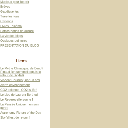
Musique pour l'esprit
Brèves
Gaudisseries
Tuez-les tous!
Cartoons
Livres - cinéma
Petites perles de culture
La vie des blogs
Quelques peintures
PRESENTATION DU BLOG
Liens
Le Mythe Climatique, de Benoît
Rittaud (en sommeil depuis le
retour de Skyfall)
Vincent Courtillot, par un ami
Alerte environnement
CO2 science : CO2 is life !
Le blog de Laurent Berthod
Le Revereveille sonne !
La Pensée Unique... en son
genre
Astronomy Picture of the Day
Skyfall est de retour !