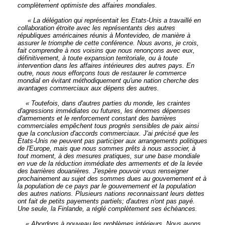
complètement optimiste des affaires mondiales.
« La délégation qui représentait les Etats-Unis a travaillé en
collaboration étroite avec les représentants des autres
républiques américaines réunis à Montevideo, de manière à
assurer le triomphe de cette conférence. Nous avons, je crois,
fait comprendre à nos voisins que nous renonçons avec eux,
définitivement, à toute expansion territoriale, ou à toute
intervention dans les affaires intérieures des autres pays. En
outre, nous nous efforçons tous de restaurer le commerce
mondial en évitant méthodiquement qu'une nation cherche des
avantages commerciaux aux dépens des autres.
« Toutefois, dans d'autres parties du monde, les craintes
d'agressions immédiates ou futures, les énormes dépenses
d'armements et le renforcement constant des barrières
commerciales empêchent tous progrès sensibles de paix ainsi
que la conclusion d'accords commerciaux. J'ai précisé que les
Etats-Unis ne peuvent pas participer aux arrangements politiques
de l'Europe, mais que nous sommes prêts à nous associer, à
tout moment, à des mesures pratiques, sur une base mondiale
en vue de la réduction immédiate des armements et de la levée
des barrières douanières. J'espère pouvoir vous renseigner
prochainement au sujet des sommes dues au gouvernement et à
la population de ce pays par le gouvernement et la population
des autres nations. Plusieurs nations reconnaissant leurs dettes
ont fait de petits payements partiels; d'autres n'ont pas payé.
Une seule, la Finlande, a réglé complètement ses échéances.
« Abordons à nouveau les problèmes intérieurs. Nous avons