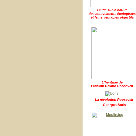
Etude sur la nature
des mouvements écologistes
et leurs véritables objectifs
L'héritage de
Franklin Delano Roosevelt
La révolution Roosevelt
Georges Boris