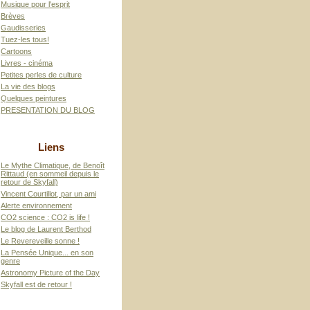
Musique pour l'esprit
Brèves
Gaudisseries
Tuez-les tous!
Cartoons
Livres - cinéma
Petites perles de culture
La vie des blogs
Quelques peintures
PRESENTATION DU BLOG
Liens
Le Mythe Climatique, de Benoît
Rittaud (en sommeil depuis le
retour de Skyfall)
Vincent Courtillot, par un ami
Alerte environnement
CO2 science : CO2 is life !
Le blog de Laurent Berthod
Le Revereveille sonne !
La Pensée Unique... en son
genre
Astronomy Picture of the Day
Skyfall est de retour !