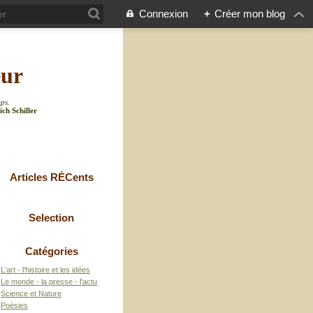
Connexion
+
Créer mon blog
eur
mps.
ich Schiller
Articles RÉCents
Selection
Catégories
L'art - l'histoire et les idées
Le monde - la presse - l'actu
Science et Nature
Poésies