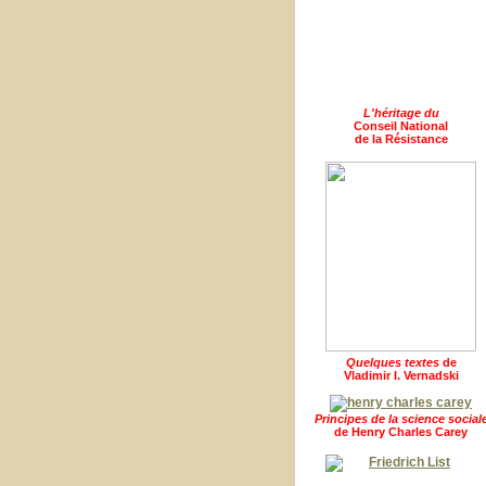
L'héritage du
Conseil National
de la Résistance
Quelques textes
de
Vladimir I. Vernadski
Principes de la science social
de Henry Charles Carey