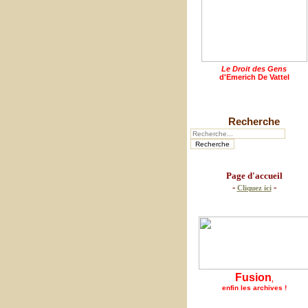
Le Droit des Gens
d'Emerich De Vattel
Recherche
Page d'accueil
-
-
Cliquez ici
Fusion
,
enfin les archives !