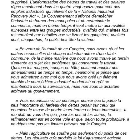
supprimé. L'uniformisation des heures de travail et des salaires
règne maintenant dans les quatre-vingt-quinze pour cent des
emplois industriels qui relèvent de la « National Industrial
Recovery Act ». Le Gouvernement s'efforce d'empêcher
l'industrie de former des monopoles et de restreindre le
commerce, mais en même temps il veut mettre fin aux rivalités
ruineuses entre les groupes industriels, rivalités qui, maintes fois
ressemblent aux batailles que se livrent les gangsters, rivalités
dont, chaque fois, le public finit être la victime.
« En vertu de l'autorité de ce Congrès, nous avons réuni les
parties essentielles de chaque industrie autour d'une table
commune, de la même manière que nous avons trouvé un terrain
d'entente au sujet des problèmes qui concernent le travail.
Quoique les rouages, conçus en hâte, puissent appeler des
amendements de temps en temps, néanmoins je pense que
vous admettrez avec moi que nous avons créé un élément
durable de notre édifice industriel modernisé et qu'il se
maintiendra sous la surveillance, mais non sous la dictature
arbitraire du gouvernement.
« Vous reconnaissiez au printemps dernier que la partie la
plus importante du fardeau des dettes pesait sur ceux qui
couraient le risque de perdre leurs fermes et leurs immeubles. Il
me plaît de vous dire que, pour les uns et les autres, le
refinancement est en bonne voie et que, selon toute probabilité, il
ne dépassera pas les limites prévues par le Congrès.
« Mais l'agriculture ne souffre pas seulement du poids de ces
dettes. Les résultats qu'a produits la loi d'ajustement agricole