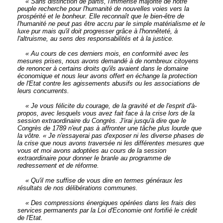
« Sans distinction de partis, l'immense majorité de notre
peuple recherche pour l'humanité de nouvelles voies vers la
prospérité et le bonheur. Elle reconnaît que le bien-être de
l'humanité ne peut pas être accru par le simple matérialisme et le
luxe pur mais qu'il doit progresser grâce à l'honnêteté, à
l'altruisme, au sens des responsabilités et à la justice.
« Au cours de ces derniers mois, en conformité avec les
mesures prises, nous avons demandé à de nombreux citoyens
de renoncer à certains droits qu'ils avaient dans le domaine
économique et nous leur avons offert en échange la protection
de l'Etat contre les agissements abusifs ou les associations de
leurs concurrents.
« Je vous félicite du courage, de la gravité et de l'esprit d'à-
propos, avec lesquels vous avez fait face à la crise lors de la
session extraordinaire du Congrès. J'irai jusqu'à dire que le
Congrès de 1789 n'eut pas à affronter une tâche plus lourde que
la vôtre. « Je n'essayerai pas d'exposer ni les diverse phases de
la crise que nous avons traversée ni les différentes mesures que
vous et moi avons adoptées au cours de la session
extraordinaire pour donner le branle au programme de
redressement et de réforme.
« Qu'il me suffise de vous dire en termes généraux les
résultats de nos délibérations communes.
« Des compressions énergiques opérées dans les frais des
services permanents par la Loi d'Economie ont fortifié le crédit
de l'Etat.