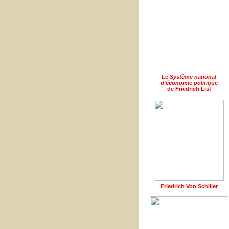
Le
Système national
d'économie politique
de Friedrich List
Friedrich Von Schiller