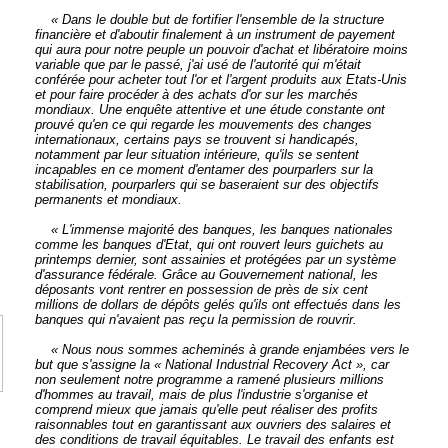
« Dans le double but de fortifier l'ensemble de la structure
financière et d'aboutir finalement à un instrument de payement
qui aura pour notre peuple un pouvoir d'achat et libératoire moins
variable que par le passé, j'ai usé de l'autorité qui m'était
conférée pour acheter tout l'or et l'argent produits aux Etats-Unis
et pour faire procéder à des achats d'or sur les marchés
mondiaux. Une enquête attentive et une étude constante ont
prouvé qu'en ce qui regarde les mouvements des changes
internationaux, certains pays se trouvent si handicapés,
notamment par leur situation intérieure, qu'ils se sentent
incapables en ce moment d'entamer des pourparlers sur la
stabilisation, pourparlers qui se baseraient sur des objectifs
permanents et mondiaux.
« L'immense majorité des banques, les banques nationales
comme les banques d'Etat, qui ont rouvert leurs guichets au
printemps dernier, sont assainies et protégées par un système
d'assurance fédérale. Grâce au Gouvernement national, les
déposants vont rentrer en possession de près de six cent
millions de dollars de dépôts gelés qu'ils ont effectués dans les
banques qui n'avaient pas reçu la permission de rouvrir.
« Nous nous sommes acheminés à grande enjambées vers le
but que s'assigne la « National Industrial Recovery Act », car
non seulement notre programme a ramené plusieurs millions
d'hommes au travail, mais de plus l'industrie s'organise et
comprend mieux que jamais qu'elle peut réaliser des profits
raisonnables tout en garantissant aux ouvriers des salaires et
des conditions de travail équitables. Le travail des enfants est