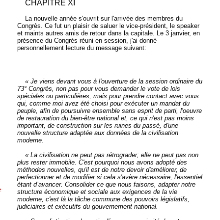
CHAPITRE XI
La nouvelle année s'ouvrit sur l'arrivée des membres du
Congrès. Ce fut un plaisir de saluer le vice-président, le speaker
et maints autres amis de retour dans la capitale. Le 3 janvier, en
présence du Congrès réuni en session, j'ai donné
personnellement lecture du message suivant:
« Je viens devant vous à l'ouverture de la session ordinaire du
73° Congrès, non pas pour vous demander le vote de lois
spéciales ou particulières, mais pour prendre contact avec vous
qui, comme moi avez été choisi pour exécuter un mandat du
peuple, afin de poursuivre ensemble sans esprit de parti, l'oeuvre
de restauration du bien-être national et, ce qui n'est pas moins
important, de construction sur les ruines du passé, d'une
nouvelle structure adaptée aux données de la civilisation
moderne.
« La civilisation ne peut pas rétrograder; elle ne peut pas non
plus rester immobile. C'est pourquoi nous avons adopté des
méthodes nouvelles, qu'il est de notre devoir d'améliorer, de
perfectionner et de modifier si cela s'avère nécessaire, l'essentiel
étant d’avancer. Consolider ce que nous faisons, adapter notre
e
structure économique et sociale aux exigences de la vie
moderne, c'est là la tâche commune des pouvoirs législatifs,
judiciaires et exécutifs du gouvernement national.