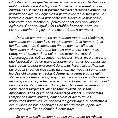
m'incitent à croire que l'expérience que nous avons tentée pour
établir la balance entre la production et la consommation s'est
chiffrée par un succès et permet d'espérer raisonnablement une
restauration des prix agricoles à parité avec les autres prix. Je
persiste à croire que la prospérité industrielle et la prospérité,
tout court, sont fonction du pouvoir d'achat des populations
agricoles. C'est pourquoi il faut rétablir l'harmonie entre les
diverses parties du pays et les divers formes de travail.
« Dans ce but, au moyen de mesures mûrement réfléchies,
concernant les inondations, les problèmes de la force et de la
lumière, ainsi que l'exploitation du sol dans la vallée du
Tennessee et dans d'autres bassins importants, nous nous
efforçons d'éliminer de la culture les terres pauvres et
d'encourager les petites industries locales. Nous reconnaissons
que l'application de ce grand programme à toutes les parties du
pays occasionnera finalement de grands frais. Aujourd'hui, par
suite de la situation pressante du chômage, nous assumons de
lourdes obligations en tâchant d'amener la reprise du travail.
J'envisage toutefois l'époque qui n'est pas lointaine où les crédits
annuels, couverts par les revenus courants permettront au travail
de suivre un plan national. Un tel plan, dans une génération ou
deux, rendra largement les capitaux investis pour son
application; et ce qui importe davantage encore, il supprimera
l'emploi des outils inutiles, conservera et accroîtra les
ressources naturelles, empêchera les gaspillages et permettra à
des millions de nos concitoyens de tirer un meilleur parti des
avantages que Dieu a donnés à notre pays.
« Je ne puis malheureusement pas vous tracer un tableau