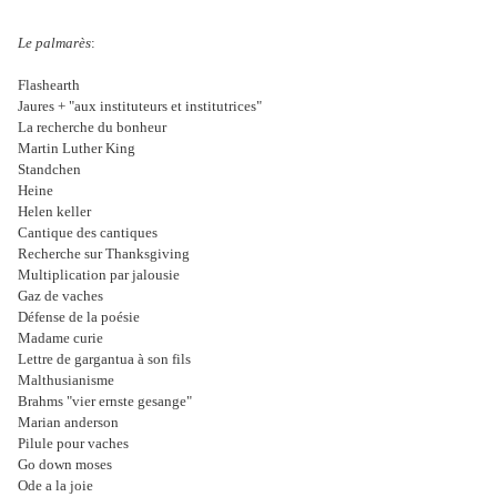
Le palmarès
:
Flashearth
Jaures + "aux instituteurs et institutrices"
La recherche du bonheur
Martin Luther King
Standchen
Heine
Helen keller
Cantique des cantiques
Recherche sur Thanksgiving
Multiplication par jalousie
Gaz de vaches
Défense de la poésie
Madame curie
Lettre de gargantua à son fils
Malthusianisme
Brahms "vier ernste gesange"
Marian anderson
Pilule pour vaches
Go down moses
Ode a la joie