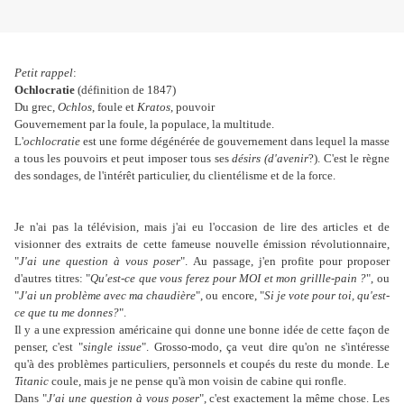
Petit rappel
:
Ochlocratie
(définition de 1847)
Du grec,
Ochlos
, foule et
Kratos
, pouvoir
Gouvernement par la foule, la populace, la multitude.
L'
ochlocratie
est une forme dégénérée de gouvernement dans lequel la masse
a tous les pouvoirs et peut imposer tous ses
désirs (d'avenir
?). C'est le règne
des sondages, de l'intérêt particulier, du clientélisme et de la force.
Je n'ai pas la télévision, mais j'ai eu l'occasion de lire des articles et de
visionner des extraits de cette fameuse nouvelle émission révolutionnaire,
"
J'ai une question à vous poser
". Au passage, j'en profite pour proposer
d'autres titres: "
Qu'est-ce que vous ferez pour MOI et mon grillle-pain ?
", ou
"
J'ai un problème avec ma chaudière
", ou encore, "
Si je vote pour toi, qu'est-
ce que tu me donnes?
".
Il y a une expression américaine qui donne une bonne idée de cette façon de
penser, c'est "
single issue
". Grosso-modo, ça veut dire qu'on ne s'intéresse
qu'à des problèmes particuliers, personnels et coupés du reste du monde. Le
Titanic
coule, mais je ne pense qu'à mon voisin de cabine qui ronfle.
Dans "
J'ai une question à vous poser
", c'est exactement la même chose. Les