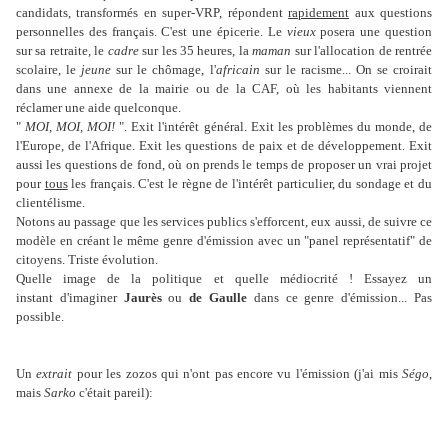
candidats, transformés en super-VRP, répondent
rapidement
aux questions
personnelles des français. C'est une épicerie. Le
vieux
posera une question
sur sa retraite, le
cadre
sur les 35 heures, la
maman
sur l'allocation de rentrée
scolaire, le
jeune
sur le chômage, l'
africain
sur le racisme...
On se croirait
dans une annexe de la mairie ou de la CAF, où les habitants viennent
réclamer une aide quelconque.
"
MOI, MOI, MOI!
". Exit l'intérêt général. Exit les problèmes du monde, de
l'Europe, de l'Afrique. Exit les questions de paix et de développement. Exit
aussi les questions de fond, où on prends le temps de proposer un vrai projet
pour
tous
les français. C'est le règne de l'intérêt particulier, du sondage et du
clientélisme.
Notons au passage que les services publics s'efforcent, eux aussi, de suivre ce
modèle en créant le même genre d'émission avec un "panel représentatif" de
citoyens. Triste évolution.
Quelle image de la politique et quelle médiocrité ! Essayez un
instant d'imaginer
Jaurès
ou
de Gaulle
dans ce genre d'émission... Pas
possible.
Un
extrait
pour les zozos qui n'ont pas encore vu l'émission (j'ai mis
Ségo
,
mais
Sarko
c'était pareil):