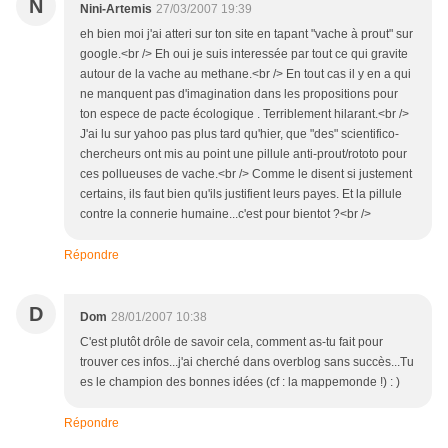
N
Nini-Artemis
27/03/2007 19:39
eh bien moi j'ai atteri sur ton site en tapant "vache à prout" sur
google.<br /> Eh oui je suis interessée par tout ce qui gravite
autour de la vache au methane.<br /> En tout cas il y en a qui
ne manquent pas d'imagination dans les propositions pour
ton espece de pacte écologique . Terriblement hilarant.<br />
J'ai lu sur yahoo pas plus tard qu'hier, que "des" scientifico-
chercheurs ont mis au point une pillule anti-prout/rototo pour
ces pollueuses de vache.<br /> Comme le disent si justement
certains, ils faut bien qu'ils justifient leurs payes. Et la pillule
contre la connerie humaine...c'est pour bientot ?<br />
Répondre
D
Dom
28/01/2007 10:38
C'est plutôt drôle de savoir cela, comment as-tu fait pour
trouver ces infos...j'ai cherché dans overblog sans succès...Tu
es le champion des bonnes idées (cf : la mappemonde !) : )
Répondre