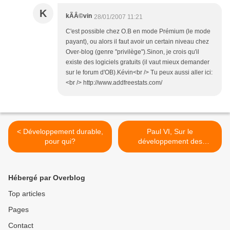
K
kÃÂ©vin
28/01/2007 11:21
C'est possible chez O.B en mode Prémium (le mode
payant), ou alors il faut avoir un certain niveau chez
Over-blog (genre "privilège").Sinon, je crois qu'il
existe des logiciels gratuits (il vaut mieux demander
sur le forum d'OB).Kévin<br /> Tu peux aussi aller ici:
<br /> http://www.addfreestats.com/
< Développement durable,
Paul VI, Sur le
pour qui?
développement des
peuples >
Hébergé par Overblog
Top articles
Pages
Contact