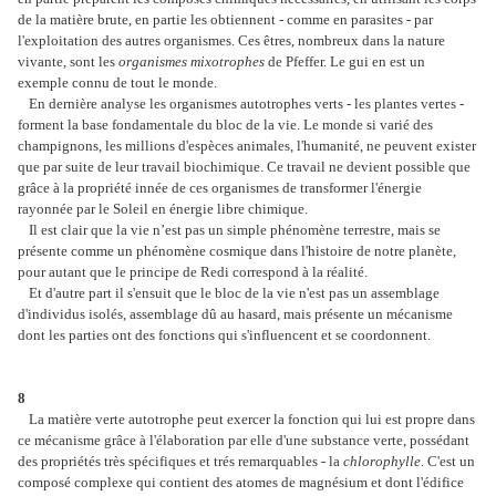
de la matière brute, en partie les obtiennent - comme en parasites - par
l'exploitation des autres organismes. Ces êtres, nombreux dans la nature
vivante, sont les
organismes mixotrophes
de Pfeffer. Le gui en est un
exemple connu de tout le monde.
En dernière analyse les organismes autotrophes verts - les plantes vertes -
forment la base fondamentale du bloc de la vie. Le monde si varié des
champignons, les millions d'espèces animales, l'humanité, ne peuvent exister
que par suite de leur travail biochimique. Ce travail ne devient possible que
grâce à la propriété innée de ces organismes de transformer l'énergie
rayonnée par le Soleil en énergie libre chimique.
Il est clair que la vie n’est pas un simple phénomène terrestre, mais se
présente comme un phénomène cosmique dans l'histoire de notre planète,
pour autant que le principe de Redi correspond à la réalité.
Et d'autre part il s'ensuit que le bloc de la vie n'est pas un assemblage
d'individus isolés, assemblage dû au hasard, mais présente un mécanisme
dont les parties ont des fonctions qui s'influencent et se coordonnent.
8
La matière verte autotrophe peut exercer la fonction qui lui est propre dans
ce mécanisme grâce à l'élaboration par elle d'une substance verte, possédant
des propriétés très spécifiques et trés remarquables - la
chlorophylle
. C'est un
composé complexe qui contient des atomes de magnésium et dont l'édifice