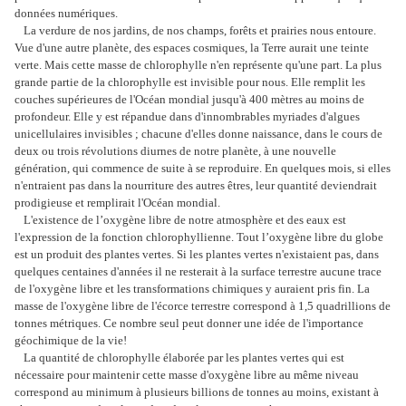
données numériques.
La verdure de nos jardins, de nos champs, forêts et prairies nous entoure.
Vue d'une autre planète, des espaces cosmiques, la Terre aurait une teinte
verte. Mais cette masse de chlorophylle n'en représente qu'une part. La plus
grande partie de la chlorophylle est invisible pour nous. Elle remplit les
couches supérieures de l'Océan mondial jusqu'à 400 mètres au moins de
profondeur. Elle y est répandue dans d'innombrables myriades d'algues
unicellulaires invisibles ; chacune d'elles donne naissance, dans le cours de
deux ou trois révolutions diurnes de notre planète, à une nouvelle
génération, qui commence de suite à se reproduire. En quelques mois, si elles
n'entraient pas dans la nourriture des autres êtres, leur quantité deviendrait
prodigieuse et remplirait l'Océan mondial.
L'existence de l’oxygène libre de notre atmosphère et des eaux est
l'expression de la fonction chlorophyllienne. Tout l’oxygène libre du globe
est un produit des plantes vertes. Si les plantes vertes n'existaient pas, dans
quelques centaines d'années il ne resterait à la surface terrestre aucune trace
de l'oxygène libre et les transformations chimiques y auraient pris fin. La
masse de l'oxygène libre de l'écorce terrestre correspond à 1,5 quadrillions de
tonnes métriques. Ce nombre seul peut donner une idée de l'importance
géochimique de la vie!
La quantité de chlorophylle élaborée par les plantes vertes qui est
nécessaire pour maintenir cette masse d'oxygène libre au même niveau
correspond au minimum à plusieurs billions de tonnes au moins, existant à