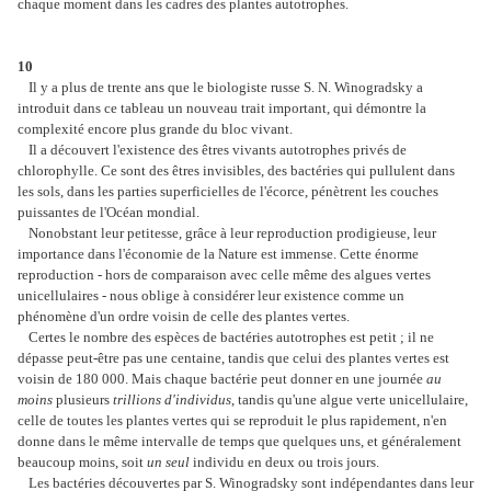
chaque moment dans les cadres des plantes autotrophes.
10
Il y a plus de trente ans que le biologiste russe S. N. Winogradsky a
introduit dans ce tableau un nouveau trait important, qui démontre la
complexité encore plus grande du bloc vivant.
Il a découvert l'existence des êtres vivants autotrophes privés de
chlorophylle. Ce sont des êtres invisibles, des bactéries qui pullulent dans
les sols, dans les parties superficielles de l'écorce, pénètrent les couches
puissantes de l'Océan mondial.
Nonobstant leur petitesse, grâce à leur reproduction prodigieuse, leur
importance dans l'économie de la Nature est immense. Cette énorme
reproduction - hors de comparaison avec celle même des algues vertes
unicellulaires - nous oblige à considérer leur existence comme un
phénomène d'un ordre voisin de celle des plantes vertes.
Certes le nombre des espèces de bactéries autotrophes est petit ; il ne
dépasse peut-être pas une centaine, tandis que celui des plantes vertes est
voisin de 180 000. Mais chaque bactérie peut donner en une journée
au
moins
plusieurs
trillions d'individus
, tandis qu'une algue verte unicellulaire,
celle de toutes les plantes vertes qui se reproduit le plus rapidement, n'en
donne dans le même intervalle de temps que quelques uns, et généralement
beaucoup moins, soit
un seul
individu en deux ou trois jours.
Les bactéries découvertes par S. Winogradsky sont indépendantes dans leur