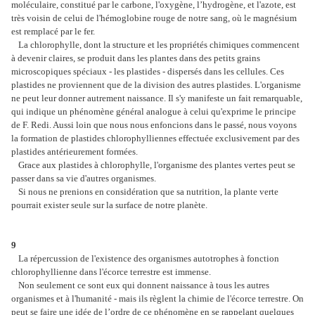
moléculaire, constitué par le carbone, l'oxygène, l’hydrogène, et l'azote, est
très voisin de celui de l'hémoglobine rouge de notre sang, où le magnésium
est remplacé par le fer.
La chlorophylle, dont la structure et les propriétés chimiques commencent
à devenir claires, se produit dans les plantes dans des petits grains
microscopiques spéciaux - les plastides - dispersés dans les cellules. Ces
plastides ne proviennent que de la division des autres plastides. L'organisme
ne peut leur donner autrement naissance. Il s'y manifeste un fait remarquable,
qui indique un phénomène général analogue à celui qu'exprime le principe
de F. Redi. Aussi loin que nous nous enfoncions dans le passé, nous voyons
la formation de plastides chlorophylliennes effectuée exclusivement par des
plastides antérieurement formées.
Grace aux plastides à chlorophylle, l'organisme des plantes vertes peut se
passer dans sa vie d'autres organismes.
Si nous ne prenions en considération que sa nutrition, la plante verte
pourrait exister seule sur la surface de notre planète.
9
La répercussion de l'existence des organismes autotrophes à fonction
chlorophyllienne dans l'écorce terrestre est immense.
Non seulement ce sont eux qui donnent naissance à tous les autres
organismes et à l'humanité - mais ils règlent la chimie de l'écorce terrestre. On
peut se faire une idée de l’ordre de ce phénomène en se rappelant quelques