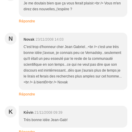
Je me doutais bien que ça vous ferait plaisir.<br /> Vous m'en
direz des nouvelles, j'espère ?
Répondre
N
Novak
23/11/2008 14:03
C'est trop d'honneur cher Jean Gabriel...<br /> c'est une très
bonne idée j'avoue, je connais peu ce Vernadsky...seulement
qu'il était un peu esseulé par le reste de la communauté
scientifique en son temps...ce qui ne veut pas dire que son
discours est inintérressant...dès que j'aurais plus de temps je
le lirais et ferais des recherches plus amples sur cet homme...
<br /> à bientôt<br /> Novak
Répondre
K
Kévin
21/11/2008 09:39
Très bonne idée Jean-Gab!