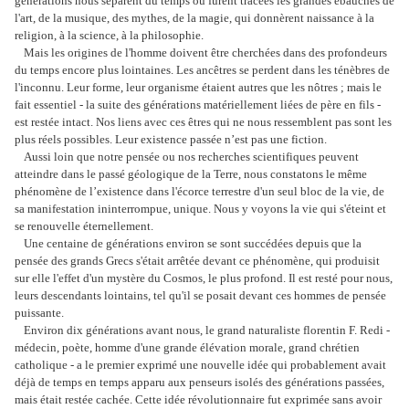
générations nous séparent du temps où furent tracées les grandes ébauches de
l'art, de la musique, des mythes, de la magie, qui donnèrent naissance à la
religion, à la science, à la philosophie.
Mais les origines de l'homme doivent être cherchées dans des profondeurs
du temps encore plus lointaines. Les ancêtres se perdent dans les ténèbres de
l'inconnu. Leur forme, leur organisme étaient autres que les nôtres ; mais le
fait essentiel - la suite des générations matériellement liées de père en fils -
est restée intact. Nos liens avec ces êtres qui ne nous ressemblent pas sont les
plus réels possibles. Leur existence passée n’est pas une fiction.
Aussi loin que notre pensée ou nos recherches scientifiques peuvent
atteindre dans le passé géologique de la Terre, nous constatons le même
phénomène de l’existence dans l'écorce terrestre d'un seul bloc de la vie, de
sa manifestation ininterrompue, unique. Nous y voyons la vie qui s'éteint et
se renouvelle éternellement.
Une centaine de générations environ se sont succédées depuis que la
pensée des grands Grecs s'était arrêtée devant ce phénomène, qui produisit
sur elle l'effet d'un mystère du Cosmos, le plus profond. Il est resté pour nous,
leurs descendants lointains, tel qu'il se posait devant ces hommes de pensée
puissante.
Environ dix générations avant nous, le grand naturaliste florentin F. Redi -
médecin, poète, homme d'une grande élévation morale, grand chrétien
catholique - a le premier exprimé une nouvelle idée qui probablement avait
déjà de temps en temps apparu aux penseurs isolés des générations passées,
mais était restée cachée. Cette idée révolutionnaire fut exprimée sans avoir