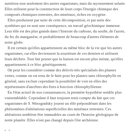
nutrition non seulement des autres organismes, mais du rayonnement solaire.
Elles utilisent pour la construction de leurs corps l'énergie chimique des
composés chimiques terrestres, des minéraux, riches en oxygène.
Elles produisent par suite de cette décomposition, et par suite des
synthèses qui en sont une conséquence, un travail géochimique immense.
Leur rôle est des plus grands dans l’histoire du carbone, du soufre, de l'azote,
du fer, du manganèse, et probablement de beaucoup d'autres éléments de
notre globe.
Il est certain qu'elles appartiennent au même bloc de la vie que les autres
organismes, car elles deviennent la nourriture de ces derniers et utilisent
leurs déchets. Tout fait penser que la liaison est encore plus intime, qu'elles
appartiennent à ce bloc génétiquement.
On peut les considérer comme des dérivés très spécialisés des plantes
vertes, comme on est tenu de le faire pour les plantes sans chlorophylle en
général, sans exclure cependant la possibilité de voir en elles des
représentants d'ancêtres des êtres à fonction chlorophyllienne.
En l'état actuel de nos connaissances, la première hypothèse semble plus
vraisemblable. Cependant il faut toujours tenir compte du fait que ces
organismes de S. Winogradsky jouent un rôle prépondérant dans les
phénomènes d'altérations superficielles des minéraux terrestres. Ces
altérations semblent être immuables au cours de l'histoire géologique de
notre planète. Elles n'ont pas changé depuis l'ère archéenne.