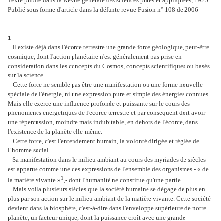
Texte publié dans la Revue générale des sciences pures et appliquées, 1925.
Publié sous forme d'article dans la défunte revue Fusion n° 108 de 2006
1
Il existe déjà dans l'écorce terrestre une grande force géologique, peut-être
cosmique, dont l'action planétaire n'est généralement pas prise en
consideration dans les concepts du Cosmos, concepts scientifiques ou basés
sur la science.
Cette force ne semble pas être une manifestation ou une forme nouvelle
spéciale de l'énergie, ni une expression pure et simple des énergies connues.
Mais elle exerce une influence profonde et puissante sur le cours des
phénomènes énergétiques de l'écorce terrestre et par conséquent doit avoir
une répercussion, moindre mais indubitable, en dehors de l'écorce, dans
l'existence de la planète elle-même.
Cette force, c'est l'entendement humain, la volonté dirigée et réglée de
l’homme social.
Sa manifestation dans le milieu ambiant au cours des myriades de siècles
est apparue comme une des expressions de l'ensemble des organismes - « de
1
la matière vivante »
,- dont l'humanité ne constitue qu'une partie.
Mais voila plusieurs siècles que la société humaine se dégage de plus en
plus par son action sur le milieu ambiant de la matière vivante. Cette société
devient dans la biosphère, c'est-à-dire dans l'enveloppe supérieure de notre
planète, un facteur unique, dont la puissance croît avec une grande