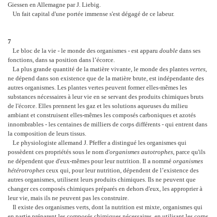
Giessen en Allemagne par J. Liebig.
Un fait capital d'une portée immense s'est dégagé de ce labeur.
7
Le bloc de la vie - le monde des organismes - est apparu
double
dans ses
fonctions, dans sa position dans l’écorce.
La plus grande quantité de la matière vivante, le monde des plantes
vertes
,
ne dépend dans son existence que de la matière brute, est indépendante des
autres organismes. Les plantes vertes peuvent former elles-mêmes les
substances nécessaires à leur vie en se servant des produits chimiques bruts
de l'écorce. Elles prennent les gaz et les solutions aqueuses du milieu
ambiant et construisent elles-mêmes les composés carboniques et azotés
innombrables - les centaines de milliers de corps différents - qui entrent dans
la composition de leurs tissus.
Le physiologiste allemand J. Pfeffer a distingué les organismes qui
possèdent ces propriétés sous le nom d'
organismes autotrophes
, parce qu'ils
ne dépendent que d'eux-mêmes pour leur nutrition. Il a nommé
organismes
hétérotrophes
ceux qui, pour leur nutrition, dépendent de l’existence des
autres organismes, utilisent leurs produits chimiques. Ils ne peuvent que
changer ces composés chimiques préparés en dehors d'eux, les approprier à
leur vie, mais ils ne peuvent pas les construire.
Il existe des organismes verts, dont la nutrition est mixte, organismes qui
en partie préparent les composés chimiques nécessaires, en utilisant les corps