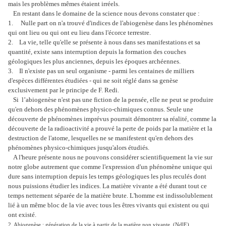
mais les problèmes mêmes étaient irréels.
En restant dans le domaine de la science nous devons constater que :
1. Nulle part on n'a trouvé d'indices de l'abiogenèse dans les phénomènes
qui ont lieu ou qui ont eu lieu dans l'écorce terrestre.
2. La vie, telle qu'elle se présente à nous dans ses manifestations et sa
quantité, existe sans interruption depuis la formation des couches
géologiques les plus anciennes, depuis les époques archéennes.
3. Il n'existe pas un seul organisme - parmi les centaines de milliers
d'espèces différentes étudiées - qui ne soit réglé dans sa genèse
exclusivement par le principe de F. Redi.
Si l’abiogenèse n'est pas une fiction de la pensée, elle ne peut se produire
qu'en dehors des phénomènes physico-chimiques connus. Seule une
découverte de phénomènes imprévus pourrait démontrer sa réalité, comme la
découverte de la radioactivité a prouvé la perte de poids par la matière et la
destruction de l'atome, lesquelles ne se manifestent qu'en dehors des
phénomènes physico-chimiques jusqu'alors étudiés.
A l'heure présente nous ne pouvons considérer scientifiquement la vie sur
notre globe autrement que comme l'expression d'un phénomène unique qui
dure sans interruption depuis les temps géologiques les plus reculés dont
nous puissions étudier les indices. La matière vivante a été durant tout ce
temps nettement séparée de la matière brute. L'homme est indissolublement
lié à un même bloc de la vie avec tous les êtres vivants qui existent ou qui
ont existé.
2. Abiogenèse : génération de la vie à partir de la matière non vivante. (NdlE)