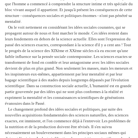
que l'homme a commencé à comprendre la structure intime et très spéciale du
bloc vivant auquel il appartient. Et jusqu'à présent les conséquences de cette
structure - conséquences sociales et politiques énormes - n'ont pas pénétré sa
mentalité.
On le voit nettement en considérant les idées sociales courantes, qui se
propagent autour de nous et font marcher le monde. Ces idées restent dans
leurs fondements en dehors de la science actuelle. Elles sont l'expression du
passé des sciences exactes, correspondant à la science d'il y a cent ans ! Tout
le progrès de la science des XIXème et XXème siècles n'a eu encore qu'une
faible influence sur la pensée sociale contemporaine. Les sciences exactes se
transforment de fond en comble et leur antagonisme avec les idées sociales
devient de plus en plus grand. Non seulement les masses, mais les meneurs et
les inspirateurs eux-mêmes, appartiennent par leur mentalité et par leur
bagage scientifique à des stades depuis longtemps dépassés par l'évolution
scientifique. Dans sa construction sociale actuelle, L’humanité est en grande
partie gouvernée par des idées qui ne sont plus conformes à la réalité et
expriment la mentalité et les connaissances scientifiques de générations
évanouies dans le Passé.
Le changement profond des idées sociales et politiques, par suite des
nouvelles acquisitions fondamentales des sciences naturelles, des sciences
exactes, est imminent, et l'on commence déjà à l'entrevoir. Les problèmes de
la nutrition et de la production doivent être révisés. Il s'en suivra
nécessairement un bouleversement dans les principes sociaux mêmes qui