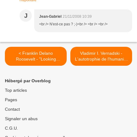
Répondre
J
Jean-Gabriel
21/11/2008 10:39
<br /> N'est-ce pas ? ;-)<br /> <br /> <br />
< Franklin Delano
Vladimir I. Vernadski -
Roosevelt - "Looking
L'autotrophie de l'humanité
Forward" - Chapitre IV
- 1925 (suite) >
Hébergé par Overblog
Top articles
Pages
Contact
Signaler un abus
C.G.U.