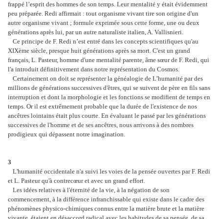
frappé l’esprit des hommes de son temps. Leur mentalité y était évidemment
peu préparée. Redi affirmait : tout organisme vivant tire son origine d'un
autre organisme vivant ; formule exprimée sous cette forme, une ou deux
générations après lui, par un autre naturaliste italien, A. Vallisnieri.
Ce principe de F. Redi n’est entré dans les concepts scientifiques qu'au
XIXème siècle, presque huit générations après sa mort. C'est un grand
français, L. Pasteur, homme d'une mentalité parente, âme sœur de F. Redi, qui
l'a introduit définitivement dans notre représentation du Cosmos.
Certainement on doit se représenter la généalogie de L’humanité par des
millions de générations successives d'êtres, qui se suivent de père en fils sans
interruption et dont la morphologie et les fonctions se modifient de temps en
temps. Or il est extrêmement probable que la durée de l'existence de nos
ancêtres lointains était plus courte. En évaluant le passé par les générations
successives de l'homme et de ses ancêtres, nous arrivons à des nombres
prodigieux qui dépassent notre imagination.
3
L'humanité occidentale n'a suivi les voies de la pensée ouvertes par F. Redi
et L. Pasteur qu'à contrecœur et avec un grand effort.
Les idées relatives à l'éternité de la vie, à la négation de son
commencement, à la différence infranchissable qui existe dans le cadre des
phénomènes physico-chimiques connus entre la matière brute et la matière
vivante, étaient en désaccord radical avec les habitudes de sa pensée, de sa