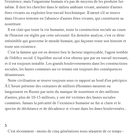
l'existence, mais l'organisme humain n'a pas de moyens de les produire lui-
même. Il doit les chercher dans le milieu ambiant vivant, anéantir d'autres
êtres vivants ou exploiter leur travail biochimique. II meurt s'il se trouve
dans l'écorce terrestre en l'absence d'autres êtres vivants, qui constituent sa
nourriture.
Il est clair que toute la vie humaine, toute la construction sociale au cours
de l'histoire est réglée par cette nécessité. En dernière analyse, c'est ce désir
irrésistible qui gouverne le monde humain, qui façonne toute son histoire et
toute son existence.
C'est la famine qui est en dernier lieu le facteur impitoyable, l'agent terrible
de l'édifice social. L'équilibre social n'est obtenu que par un travail incessant,
et il est toujours instable. Les grands bouleversements dans les constructions
sociales, les fautes commises sur ce terrain ont toujours des conséquences
désastreuses.
Notre civilisation se trouve toujours sous ce rapport au bord d'un précipice.
À L’heure présente des centaines de milliers d'hommes meurent ou
languissent en Russie par suite du manque de nourriture et des millions
d'autres, plus de 10-15 millions, y ont été victimes des fautes sociales
commises. Jamais la précarité de l’existence humaine ne fut si claire et le
spectre de déchéance et de décadence si vivant dans les âmes bouleversées...
5
C'est récemment - moins de cinq générations nous séparent de ce temps -