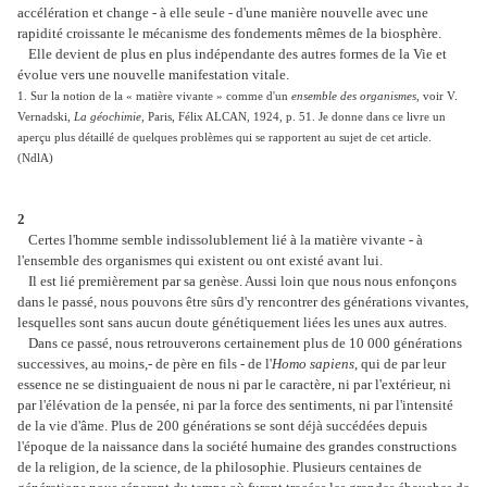
accélération et change - à elle seule - d'une manière nouvelle avec une
rapidité croissante le mécanisme des fondements mêmes de la biosphère.
Elle devient de plus en plus indépendante des autres formes de la Vie et
évolue vers une nouvelle manifestation vitale.
1. Sur la notion de la « matière vivante » comme d'un
ensemble des organismes
, voir V.
Vernadski,
La géochimie
, Paris, Félix ALCAN, 1924, p. 51. Je donne dans ce livre un
aperçu plus détaillé de quelques problèmes qui se rapportent au sujet de cet article.
(NdlA)
2
Certes l'homme semble indissolublement lié à la matière vivante - à
l'ensemble des organismes qui existent ou ont existé avant lui.
Il est lié premièrement par sa genèse. Aussi loin que nous nous enfonçons
dans le passé, nous pouvons être sûrs d'y rencontrer des générations vivantes,
lesquelles sont sans aucun doute génétiquement liées les unes aux autres.
Dans ce passé, nous retrouverons certainement plus de 10 000 générations
successives, au moins,- de père en fils - de l'
Homo sapiens
, qui de par leur
essence ne se distinguaient de nous ni par le caractère, ni par l'extérieur, ni
par l'élévation de la pensée, ni par la force des sentiments, ni par l'intensité
de la vie d'âme. Plus de 200 générations se sont déjà succédées depuis
l'époque de la naissance dans la société humaine des grandes constructions
de la religion, de la science, de la philosophie. Plusieurs centaines de