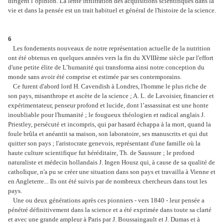
dirigent l’opinion. La lente infiltration des acquisitions scientifiques dans la
vie et dans la pensée est un trait habituel et général de l'histoire de la science.
6
Les fondements nouveaux de notre représentation actuelle de la nutrition
ont été obtenus en quelques années vers la fin du XVIIIème siècle par l'effort
d'une petite élite de L’humanité qui transforma ainsi notre conception du
monde sans avoir été comprise et estimée par ses contemporains.
Ce furent d'abord lord H. Cavendish à Londres, l'homme le plus riche de
son pays, misanthrope et ascète de la science ; A. L. de Lavoisier, financier et
expérimentateur, penseur profond et lucide, dont l’assassinat est une honte
inoubliable pour l'humanité ; le fougueux théologien et radical anglais J.
Priestley, persécuté et incompris, qui par hasard échappa à la mort, quand la
foule brûla et anéantit sa maison, son laboratoire, ses manuscrits et qui dut
quitter son pays ; l'aristocrate genevois, représentant d'une famille où la
haute culture scientifique fut héréditaire, Th. de Saussure ; le profond
naturaliste et médecin hollandais J. Ingen Housz qui, à cause de sa qualité de
cathoIique, n'a pu se créer une situation dans son pays et travailla à Vienne et
en Angleterre... Ils ont été suivis par de nombreux chercheurs dans tout les
pays.
Une ou deux générations après ces pionniers - vers 1840 - leur pensée a
pénétré définitivement dans la science et a été exprimée dans toute sa clarté
et avec une grande ampleur à Paris par J. Boussaingault et J. Dumas et à