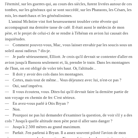
l'éternité, sur les guerres qui, au cours des siècles, furent livrées autour de ces
tombes, sur les généraux qui se sont succédé, sur les Pharaons, les Césars, les
rois, les maréchaux et les généralissimes.
L'amiral McIntire vint fort heureusement troubler cette rêverie qui
accompagnait ma dernière tasse de café. Il était aussi le médecin de mon
père, et le projet de celui-ci de se rendre à Téhéran en avion lui causait des
inquiétudes.
— Comment pouvez-vous, Mac, vous laisser envahir par les soucis sous un
soleil aussi radieux ? dis-je.
— Je parle sérieusement, Elliott. Je crois qu'il devrait se contenter d'aller en
avion jusqu'à Bassora seulement et, là, prendre le train. Dans les montagnes
de l'Iran, on est obligé de voler très haut. Or, l'altitude...
— Il doit y avoir des cols dans les montagnes.
— Certes, mais tout de même... Vous déjeunez avec lui, n'est-ce pas ?
— Oui, sauf imprévu.
— Il vous écoutera, vous. Dites-lui qu'il devrait faire la dernière partie de
son voyage en chemin de fer. C'est sérieux.
— En avez-vous parlé à Otis Bryan ?
— Non.
— Pourquoi ne pas lui demander d'examiner la question, de voir s'il y a des
cols ? Jusqu'à quelle altitude mon père peut-il aller sans danger ?
— Jusqu'à 2.500 mètres au grand maximum.
— Parfait. J'en parlerai à Bryan. Il a assez souvent piloté l'avion de mon