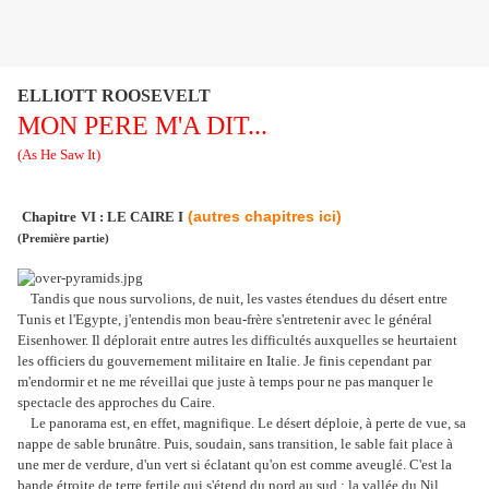
ELLIOTT ROOSEVELT
MON PERE M'A DIT...
(As He Saw It)
(autres chapitres ici)
Chapitre
VI : LE CAIRE I
(Première partie)
Tandis que nous survolions, de nuit, les vastes étendues du désert entre
Tunis et l'Egypte, j'entendis mon beau-frère s'entretenir avec le général
Eisenhower. Il déplorait entre autres les difficultés auxquelles se heurtaient
les officiers du gouvernement militaire en Italie. Je finis cependant par
m'endormir et ne me réveillai que juste à temps pour ne pas manquer le
spectacle des approches du Caire.
Le panorama est, en effet, magnifique. Le désert déploie, à perte de vue, sa
nappe de sable brunâtre. Puis, soudain, sans transition, le sable fait place à
une mer de verdure, d'un vert si éclatant qu'on est comme aveuglé. C'est la
bande étroite de terre fertile qui s'étend du nord au sud : la vallée du Nil.