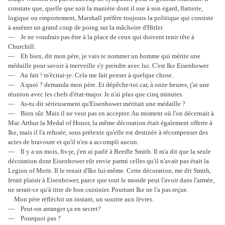
constate que, quelle que soit la manière dont il use à son égard, flatterie,
logique ou emportement, Marshall préfère toujours la politique qui consiste
à asséner un grand coup de poing sur la mâchoire d'Hitler.
— Je ne voudrais pas être à la place de ceux qui doivent tenir tête à
Churchill.
— Eh bien, dit mon père, je vais te nommer un homme qui mérite une
médaille pour savoir à merveille s'y prendre avec lui. C'est Ike Eisenhower.
— Au fait ! m'écriai-je. Cela me fait penser à quelque chose.
— A quoi ? demanda mon père. Et dépêche-toi car, à onze heures, j'ai une
réunion avec les chefs d'état-major. Je n'ai plus que cinq minutes.
— As-tu dit sérieusement qu'Eisenhower méritait une médaille ?
— Bien sûr. Mais il ne veut pas en accepter. Au moment où l'on décernait à
Mac Arthur la Medal of Honor, la même décoration était également offerte à
Ike, mais il l'a refusée, sous prétexte qu'elle est destinée à récompenser des
actes de bravoure et qu'il n'en a accompli aucun.
— Il y a un mois, fis-je, j'en ai parlé à Beedle Smith. Il m'a dit que la seule
décoration dont Eisenhower eût envie parmi celles qu'il n'avait pas était la
Legion of Merit. Il le tenait d'Ike lui-même. Cette décoration, me dit Smith,
ferait plaisir à Eisenhower, parce que tout le monde peut l'avoir dans l'armée,
ne serait-ce qu'à titre de bon cuisinier. Pourtant Ike ne l'a pas reçue.
Mon père réfléchit un instant, un sourire aux lèvres.
— Peut-on arranger ça en secret?
— Pourquoi pas ?