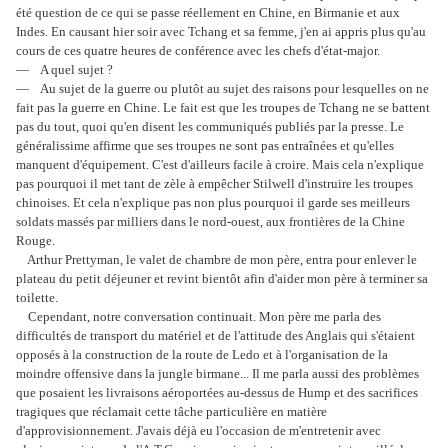
été question de ce qui se passe réellement en Chine, en Birmanie et aux
Indes. En causant hier soir avec Tchang et sa femme, j'en ai appris plus qu'au
cours de ces quatre heures de conférence avec les chefs d'état-major.
— A quel sujet ?
— Au sujet de la guerre ou plutôt au sujet des raisons pour lesquelles on ne
fait pas la guerre en Chine. Le fait est que les troupes de Tchang ne se battent
pas du tout, quoi qu'en disent les communiqués publiés par la presse. Le
généralissime affirme que ses troupes ne sont pas entraînées et qu'elles
manquent d'équipement. C'est d'ailleurs facile à croire. Mais cela n'explique
pas pourquoi il met tant de zèle à empêcher Stilwell d'instruire les troupes
chinoises. Et cela n'explique pas non plus pourquoi il garde ses meilleurs
soldats massés par milliers dans le nord-ouest, aux frontières de la Chine
Rouge.
Arthur Prettyman, le valet de chambre de mon père, entra pour enlever le
plateau du petit déjeuner et revint bientôt afin d'aider mon père à terminer sa
toilette.
Cependant, notre conversation continuait. Mon père me parla des
difficultés de transport du matériel et de l'attitude des Anglais qui s'étaient
opposés à la construction de la route de Ledo et à l'organisation de la
moindre offensive dans la jungle birmane... Il me parla aussi des problèmes
que posaient les livraisons aéroportées au-dessus de Hump et des sacrifices
tragiques que réclamait cette tâche particulière en matière
d'approvisionnement. J'avais déjà eu l'occasion de m'entretenir avec