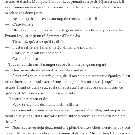
heures et demie. Mon père était au lit, et prenait son petit déjeuner seul. Il
avait bonne mine et semblait reposé. Je lui demandai ce qui s'était passé
pendant ces deux jours.
— Beaucoup de choses, beaucoup de choses... me dit-il.
— C'est-à-dire ?
— Oh... J'ai eu une entrevue avec le généralissime chinois, j'ai visité les
Pyramides, j'ai reçu un télégramme d'Oncle Joe.
— Tiens ! Et qu'est-ce qu'il te dit ?
— Il dit qu'il sera à Téhéran le 28, dimanche prochain.
— Alors, la réunion est décidée ?
— Ça en a bien l'air.
Tout en continuant à manger ses oeufs, il me lança un regard.
— Que penses-tu du généralissime? demandai-je.
— A peu près ce que je prévoyais, dit-il avec un haussement d'épaules. Il est
venu dîner ici, hier soir, avec Mme Tchang, et ils sont restés jusqu'à onze
heures. Il sait ce qu'il veut, et il sait aussi qu'il ne peut pas obtenir tout ce
qu'il veut. Mais nous trouverons une solution.
Il écarta le plateau et dit :
— Veux-tu bien me donner la main, Elliott?
En s'appuyant sur moi, il se leva et commença à s'habiller, tout en parlant,
tandis que je dégustais une rôtie restée sur son plateau et me versais un peu
de café.
— Nous avons eu déjà deux réunions plénières. Les chefs d'état-major y ont
assisté. Mais, vois-tu, cela a été... comment dirais-je ? trop officiel. Il n'y a pas