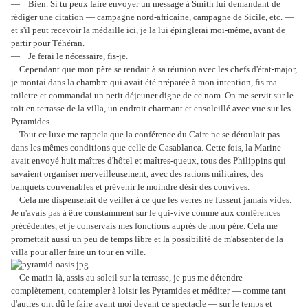
— Bien. Si tu peux faire envoyer un message à Smith lui demandant de
rédiger une citation — campagne nord-africaine, campagne de Sicile, etc. —
et s'il peut recevoir la médaille ici, je la lui épinglerai moi-même, avant de
partir pour Téhéran.
— Je ferai le nécessaire, fis-je.
Cependant que mon père se rendait à sa réunion avec les chefs d'état-major,
je montai dans la chambre qui avait été préparée à mon intention, fis ma
toilette et commandai un petit déjeuner digne de ce nom. On me servit sur le
toit en terrasse de la villa, un endroit charmant et ensoleillé avec vue sur les
Pyramides.
Tout ce luxe me rappela que la conférence du Caire ne se déroulait pas
dans les mêmes conditions que celle de Casablanca. Cette fois, la Marine
avait envoyé huit maîtres d'hôtel et maîtres-queux, tous des Philippins qui
savaient organiser merveilleusement, avec des rations militaires, des
banquets convenables et prévenir le moindre désir des convives.
Cela me dispenserait de veiller à ce que les verres ne fussent jamais vides.
Je n'avais pas à être constamment sur le qui-vive comme aux conférences
précédentes, et je conservais mes fonctions auprès de mon père. Cela me
promettait aussi un peu de temps libre et la possibilité de m'absenter de la
villa pour aller faire un tour en ville.
Ce matin-là, assis au soleil sur la terrasse, je pus me détendre
complètement, contempler à loisir les Pyramides et méditer — comme tant
d'autres ont dû le faire avant moi devant ce spectacle — sur le temps et