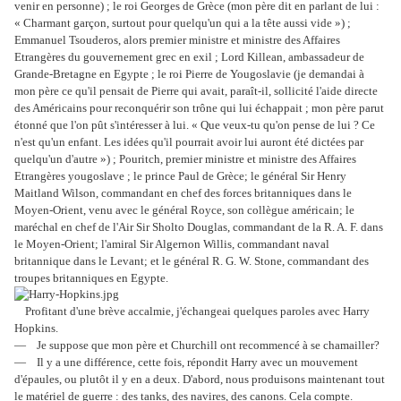
venir en personne) ; le roi Georges de Grèce (mon père dit en parlant de lui :
« Charmant garçon, surtout pour quelqu'un qui a la tête aussi vide ») ;
Emmanuel Tsouderos, alors premier ministre et ministre des Affaires
Etrangères du gouvernement grec en exil ; Lord Killean, ambassadeur de
Grande-Bretagne en Egypte ; le roi Pierre de Yougoslavie (je demandai à
mon père ce qu'il pensait de Pierre qui avait, paraît-il, sollicité l'aide directe
des Américains pour reconquérir son trône qui lui échappait ; mon père parut
étonné que l'on pût s'intéresser à lui. « Que veux-tu qu'on pense de lui ? Ce
n'est qu'un enfant. Les idées qu'il pourrait avoir lui auront été dictées par
quelqu'un d'autre ») ; Pouritch, premier ministre et ministre des Affaires
Etrangères yougoslave ; le prince Paul de Grèce; le général Sir Henry
Maitland Wilson, commandant en chef des forces britanniques dans le
Moyen-Orient, venu avec le général Royce, son collègue américain; le
maréchal en chef de l'Air Sir Sholto Douglas, commandant de la R. A. F. dans
le Moyen-Orient; l'amiral Sir Algernon Willis, commandant naval
britannique dans le Levant; et le général R. G. W. Stone, commandant des
troupes britanniques en Egypte.
Profitant d'une brève accalmie, j'échangeai quelques paroles avec Harry
Hopkins.
— Je suppose que mon père et Churchill ont recommencé à se chamailler?
— Il y a une différence, cette fois, répondit Harry avec un mouvement
d'épaules, ou plutôt il y en a deux. D'abord, nous produisons maintenant tout
le matériel de guerre : des tanks, des navires, des canons. Cela compte.