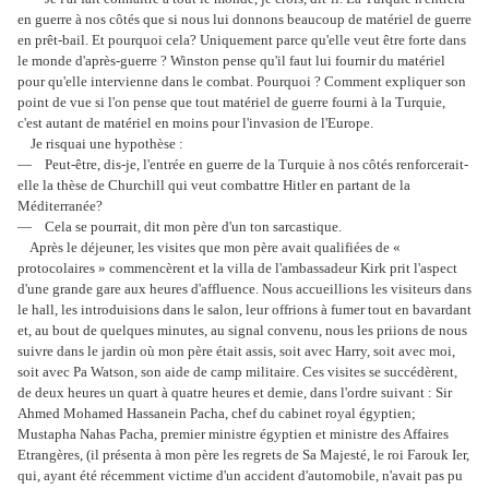
en guerre à nos côtés que si nous lui donnons beaucoup de matériel de guerre
en prêt-bail. Et pourquoi cela? Uniquement parce qu'elle veut être forte dans
le monde d'après-guerre ? Winston pense qu'il faut lui fournir du matériel
pour qu'elle intervienne dans le combat. Pourquoi ? Comment expliquer son
point de vue si l'on pense que tout matériel de guerre fourni à la Turquie,
c'est autant de matériel en moins pour l'invasion de l'Europe.
Je risquai une hypothèse :
— Peut-être, dis-je, l'entrée en guerre de la Turquie à nos côtés renforcerait-
elle la thèse de Churchill qui veut combattre Hitler en partant de la
Méditerranée?
— Cela se pourrait, dit mon père d'un ton sarcastique.
Après le déjeuner, les visites que mon père avait qualifiées de «
protocolaires » commencèrent et la villa de l'ambassadeur Kirk prit l'aspect
d'une grande gare aux heures d'affluence. Nous accueillions les visiteurs dans
le hall, les introduisions dans le salon, leur offrions à fumer tout en bavardant
et, au bout de quelques minutes, au signal convenu, nous les priions de nous
suivre dans le jardin où mon père était assis, soit avec Harry, soit avec moi,
soit avec Pa Watson, son aide de camp militaire. Ces visites se succédèrent,
de deux heures un quart à quatre heures et demie, dans l'ordre suivant : Sir
Ahmed Mohamed Hassanein Pacha, chef du cabinet royal égyptien;
Mustapha Nahas Pacha, premier ministre égyptien et ministre des Affaires
Etrangères, (il présenta à mon père les regrets de Sa Majesté, le roi Farouk Ier,
qui, ayant été récemment victime d'un accident d'automobile, n'avait pas pu