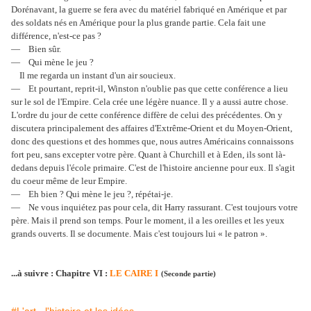
Dorénavant, la guerre se fera avec du matériel fabriqué en Amérique et par
des soldats nés en Amérique pour la plus grande partie. Cela fait une
différence, n'est-ce pas ?
— Bien sûr.
— Qui mène le jeu ?
Il me regarda un instant d'un air soucieux.
— Et pourtant, reprit-il, Winston n'oublie pas que cette conférence a lieu
sur le sol de l'Empire. Cela crée une légère nuance. Il y a aussi autre chose.
L'ordre du jour de cette conférence diffère de celui des précédentes. On y
discutera principalement des affaires d'Extrême-Orient et du Moyen-Orient,
donc des questions et des hommes que, nous autres Américains connaissons
fort peu, sans excepter votre père. Quant à Churchill et à Eden, ils sont là-
dedans depuis l'école primaire. C'est de l'histoire ancienne pour eux. Il s'agit
du coeur même de leur Empire.
— Eh bien ? Qui mène le jeu ?, répétai-je.
— Ne vous inquiétez pas pour cela, dit Harry rassurant. C'est toujours votre
père. Mais il prend son temps. Pour le moment, il a les oreilles et les yeux
grands ouverts. Il se documente. Mais c'est toujours lui « le patron ».
...à suivre : Chapitre
VI :
LE CAIRE I
(Seconde partie)