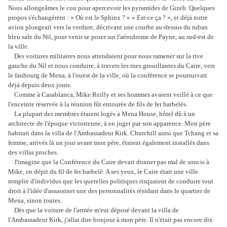
Nous allongeâmes le cou pour apercevoir les pyramides de Gizeh. Quelques
propos s'échangèrent : « Où est le Sphinx ? » « Est-ce ça ? », et déjà notre
avion plongeait vers la verdure, décrivant une courbe au-dessus du ruban
bleu sale du Nil, pour venir se poser sur l'aérodrome de Payne, au sud-est de
la ville.
Des voitures militaires nous attendaient pour nous ramener sur la rive
gauche du Nil et nous conduire, à travers les rues grouillantes du Caire, vers
le faubourg de Mena, à l'ouest de la ville, où la conférence se poursuivait
déjà depuis deux jours.
Comme à Casablanca, Mike Reilly et ses hommes avaient veillé à ce que
l'enceinte réservée à la réunion fût entourée de fils de fer barbelés.
La plupart des membres étaient logés à Mena House, hôtel dû à un
architecte de l'époque victorienne, à en juger par son apparence. Mon père
habitait dans la villa de l'Ambassadeur Kirk. Churchill ainsi que Tchang et sa
femme, arrivés là un jour avant mon père, étaient également installés dans
des villas proches.
J'imagine que la Conférence du Caire devait donner pas mal de soucis à
Mike, en dépit du fil de fer barbelé. A ses yeux, le Caire était une ville
remplie d'individus que les querelles politiques risquaient de conduire tout
droit à l'idée d'assassiner une des personnalités résidant dans le quartier de
Mena, sinon toutes.
Dès que la voiture de l'armée m'eut déposé devant la villa de
l'Ambassadeur Kirk, j'allai dire bonjour à mon père. Il n'était pas encore dix