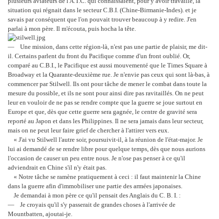
plusieurs aviateurs de l'A.T.C. qui connaissaient, pour y avoir travaillé, la
situation qui régnait dans le secteur C.B.I. (Chine-Birmanie-Indes). et je
savais par conséquent que l'on pouvait trouver beaucoup à y redire. J'en
parlai à mon père. Il m'écouta, puis hocha la tête.
— Une mission, dans cette région-là, n'est pas une partie de plaisir, me dit-
il. Certains parlent du front du Pacifique comme d'un front oublié. Or,
comparé au C.B.I., le Pacifique est aussi mouvementé que le Times Square à
Broadway et la Quarante-deuxième rue. Je n'envie pas ceux qui sont là-bas, à
commencer par Stilwell. Ils ont pour tâche de mener le combat dans toute la
mesure du possible, et ils ne sont pour ainsi dire pas ravitaillés. On ne peut
leur en vouloir de ne pas se rendre compte que la guerre se joue surtout en
Europe et que, dès que cette guerre sera gagnée, le centre de gravité sera
reporté au Japon et dans les Philippines. Il ne sera jamais dans leur secteur,
mais on ne peut leur faire grief de chercher à l'attirer vers eux.
« J'ai vu Stilwell l'autre soir, poursuivit-il, à la réunion de l'état-major. Je
lui ai demandé de se rendre libre pour quelque temps, dès que nous aurions
l'occasion de causer un peu entre nous. Je n'ose pas penser à ce qu'il
adviendrait en Chine s'il n'y était pas.
« Notre tâche se ramène pratiquement à ceci : il faut maintenir la Chine
dans la guerre afin d'immobiliser une partie des armées japonaises.
Je demandai à mon père ce qu'il pensait des Anglais du C. B. I. :
— Je croyais qu'il s'y passerait de grandes choses à l'arrivée de
Mountbatten, ajoutai-je.