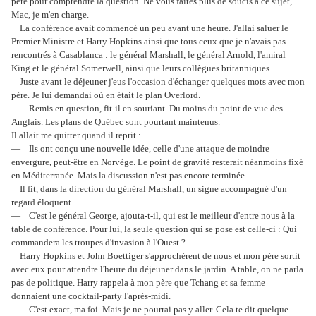
père pour comprendre la question. Ne vous faites plus de soucis à ce sujet,
Mac, je m'en charge.
La conférence avait commencé un peu avant une heure. J'allai saluer le
Premier Ministre et Harry Hopkins ainsi que tous ceux que je n'avais pas
rencontrés à Casablanca : le général Marshall, le général Arnold, l'amiral
King et le général Somerwell, ainsi que leurs collègues britanniques.
Juste avant le déjeuner j'eus l'occasion d'échanger quelques mots avec mon
père. Je lui demandai où en était le plan Overlord.
— Remis en question, fit-il en souriant. Du moins du point de vue des
Anglais. Les plans de Québec sont pourtant maintenus.
Il allait me quitter quand il reprit :
— Ils ont conçu une nouvelle idée, celle d'une attaque de moindre
envergure, peut-être en Norvège. Le point de gravité resterait néanmoins fixé
en Méditerranée. Mais la discussion n'est pas encore terminée.
Il fit, dans la direction du général Marshall, un signe accompagné d'un
regard éloquent.
— C'est le général George, ajouta-t-il, qui est le meilleur d'entre nous à la
table de conférence. Pour lui, la seule question qui se pose est celle-ci : Qui
commandera les troupes d'invasion à l'Ouest ?
Harry Hopkins et John Boettiger s'approchèrent de nous et mon père sortit
avec eux pour attendre l'heure du déjeuner dans le jardin. A table, on ne parla
pas de politique. Harry rappela à mon père que Tchang et sa femme
donnaient une cocktail-party l'après-midi.
— C'est exact, ma foi. Mais je ne pourrai pas y aller. Cela te dit quelque