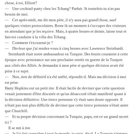
chose, à toi, Elliott?
— Une cocktail-party chez les Tchang? Parfait. Si toutefois tu n'as pas
besoin de moi.
— Cet après-midi, me dit mon père, il n'y aura pas grand'chose, sauf
quelques visites protocolaires. Reste là un moment à t'occuper des visiteurs
en attendant que je les reçoive. Mais, à quatre heures et demie, laisse tout et
fais-toi conduire à la villa des Tchang.
— Comment t'excuserai-je ?
— Dis-leur que j'ai rendez-vous à cinq heures avec Lawrence Steinhardt.
Steinhardt était notre ambassadeur en Turquie. Des bruits couraient à cette
époque avec persistance sur une prochaine entrée en guerre de la Turquie
aux côtés des Alliés. Je demandai à mon père si quelque décision avait été
prise à ce sujet.
— Non, rien de définitif n'a été arrêté, répondit-il. Mais ma décision à moi
est prise.
Harry Hopkins eut un petit rire. Il était facile de deviner que cette question
venait justement d'être discutée et qu'un désaccord s'était manifesté quant à
la décision définitive. Une tierce personne s'y était sans doute opposée. Il
n'était pas non plus difficile de deviner que cette tierce personne n'était autre
que Churchill.
— Et ta propre décision concernant la Turquie, papa, est-ce un grand secret
ici ?
Il se mit à rire.
— Je l'ai fait connaître à tout le monde, je crois, dit-il. La Turquie n'entrera