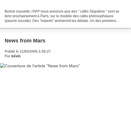
Bonne nouvelle, l'AFP nous annonce que des " cafés Ségolène " vont se
tenir prochainement à Paris, sur le modèle des cafés philosophiques
(pauvre socrate). Des "experts" animeront les débats. Un des premiers
thèmes des "cafés Ségo" portera sur... les...
News from Mars
Publié le 31/05/2006 à 08:27
Par
kévin