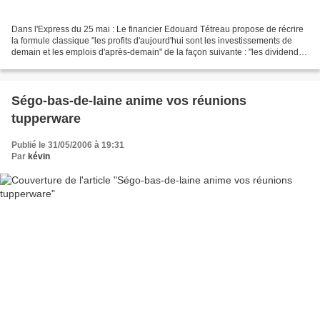
Dans l'Express du 25 mai : Le financier Edouard Tétreau propose de récrire
la formule classique "les profits d'aujourd'hui sont les investissements de
demain et les emplois d'après-demain" de la façon suivante : "les dividendes
d'aujourd'hui sont les...
Ségo-bas-de-laine anime vos réunions
tupperware
Publié le 31/05/2006 à 19:31
Par
kévin