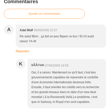
Commentaires
Ajouter un commentaire
A
Adal Wulf
06/06/2006 22:57
Re-salut !Brrrr....ça fait un peu flipper ce truc ! Et s'il avait
raison ?A-W
Répondre
K
kÃÂ©vin
07/06/2006 19:58
Oui, il a raison. Maintenant ce qu'il faut, c'est des
gouvernements capables de reprendre le contrôle
d'une économie internationale devenue folle.
Ensuite, il faut orienter les crédits vers la recherche
et les grands travaux dans le style d'un new deal
mondial ( à la Roosevelt).Voilà.Le problème, c'est
que ni Sarkozy, ni Royal n'en sont capables.