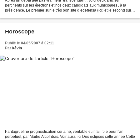
Après un débat télé pas vraiment "transcendant", voici deux articles
pertinents sur les élections et nos deux candidats aux municipales , à la
présidence. Le premier sur le très bon site d edefensa (ici) et le second sur
le chouette blog de Tariq Ramadan...
Horoscope
Publié le 04/05/2007 à 02:11
Par
kévin
Pantagrueline prognostication certaine, véritable et infaillible pour l'an
perpétuel, par Maître Alcofribas. Voir aussi ici Des éclipses cette année Cette