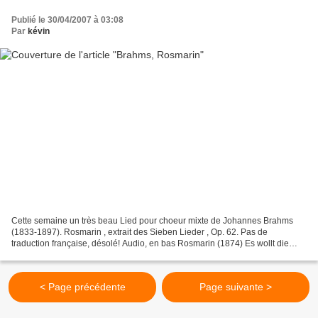
Publié le 30/04/2007 à 03:08
Par
kévin
Cette semaine un très beau Lied pour choeur mixte de Johannes Brahms
(1833-1897). Rosmarin , extrait des Sieben Lieder , Op. 62. Pas de
traduction française, désolé! Audio, en bas Rosmarin (1874) Es wollt die
Jungfrau früh aufstehn, Wollt in des Vaters...
< Page précédente
Page suivante >