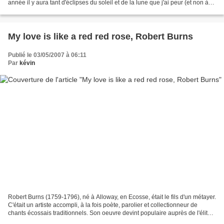
année il y aura tant d'éclipses du soleil et de la lune que j'ai peur (et non à
tort) que nos bourses...
My love is like a red red rose, Robert Burns
Publié le 03/05/2007 à 06:11
Par
kévin
Robert Burns (1759-1796), né à Alloway, en Ecosse, était le fils d'un métayer.
C'était un artiste accompli, à la fois poète, parolier et collectionneur de
chants écossais traditionnels. Son oeuvre devint populaire auprès de l'élite
littéraire d'Édimbourg...