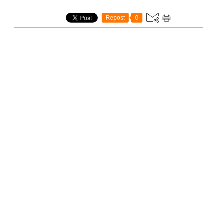
Repost
0