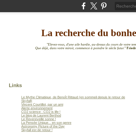
La recherche du bonh
"
Elevez-vous, d'une aile hardie, au-dessus du cours de votre te
Que déjà, dans votre miroir, commence à poindre le siècle futur.
"
Friedr
Links
Le Mythe Climatique, de Benoît Rittaud (en sommeil depuis le retour de
Skyfall)
Vincent Courtillot, par un ami
Alerte environnement
CO2 science : CO2 is life !
Le blog de Laurent Berthod
Le Revereveille sonne !
La Pensée Unique... en son genre
Astronomy Picture of the Day
Skyfall est de retour !