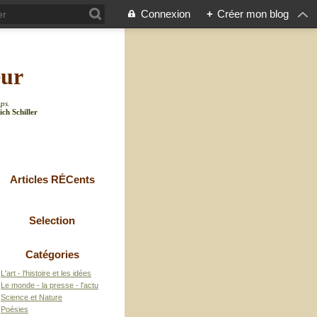
Connexion
+
Créer mon blog
eur
mps.
ich Schiller
Articles RÉCents
Selection
Catégories
L'art - l'histoire et les idées
Le monde - la presse - l'actu
Science et Nature
Poésies