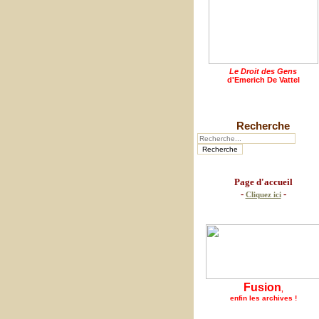
Le Droit des Gens
d'Emerich De Vattel
Recherche
Page d'accueil
-
-
Cliquez ici
Fusion
,
enfin les archives !