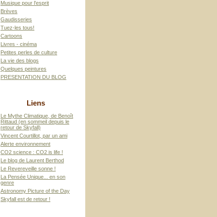
Musique pour l'esprit
Brèves
Gaudisseries
Tuez-les tous!
Cartoons
Livres - cinéma
Petites perles de culture
La vie des blogs
Quelques peintures
PRESENTATION DU BLOG
Liens
Le Mythe Climatique, de Benoît
Rittaud (en sommeil depuis le
retour de Skyfall)
Vincent Courtillot, par un ami
Alerte environnement
CO2 science : CO2 is life !
Le blog de Laurent Berthod
Le Revereveille sonne !
La Pensée Unique... en son
genre
Astronomy Picture of the Day
Skyfall est de retour !