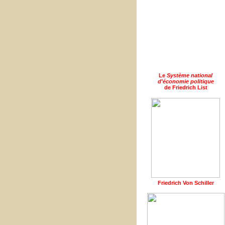
Le
Système national
d'économie politique
de Friedrich List
Friedrich Von Schiller