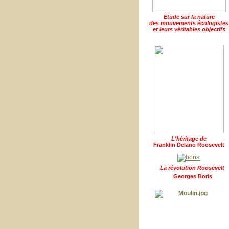
Etude sur la nature
des mouvements écologistes
et leurs véritables objectifs
L'héritage de
Franklin Delano Roosevelt
La révolution Roosevelt
Georges Boris