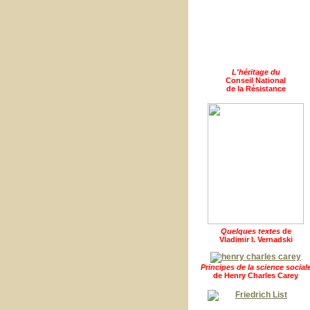
L'héritage du
Conseil National
de la Résistance
Quelques textes
de
Vladimir I. Vernadski
Principes de la science social
de Henry Charles Carey